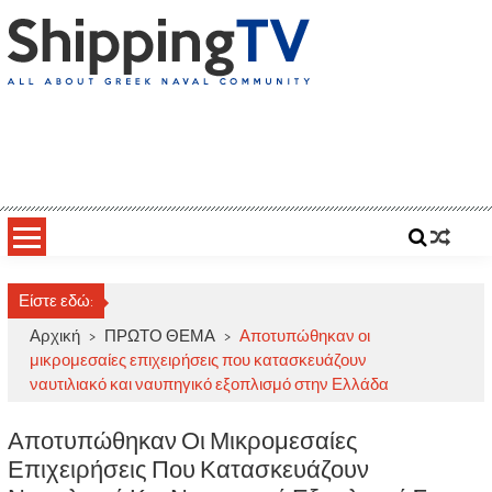
Skip
to
content
ShippingTV
All about Greek Naval Community
Είστε εδώ:
Αρχική
>
ΠΡΩΤΟ ΘΕΜΑ
>
Αποτυπώθηκαν οι
μικρομεσαίες επιχειρήσεις που κατασκευάζουν
ναυτιλιακό και ναυπηγικό εξοπλισμό στην Ελλάδα
Αποτυπώθηκαν Οι Μικρομεσαίες
Επιχειρήσεις Που Κατασκευάζουν