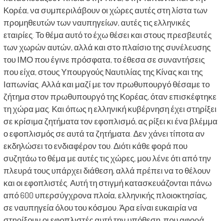
Κορέα, να συμπεριλάβουν οι χώρες αυτές στη λίστα των
προμηθευτών των ναυπηγείων, αυτές τις ελληνικές
εταιρίες. Το θέμα αυτό το έχω θέσει και στους πρεσβευτές
των χωρών αυτών, αλλά και στο πλαίσιο της συνέλευσης
του ΙΜΟ που έγινε πρόσφατα, το έθεσα σε συναντήσεις
που είχα, στους Υπουργούς Ναυτιλίας της Κίνας και της
Ιαπωνίας. Αλλά και μαζί με τον πρωθυπουργό θέσαμε το
ζήτημα στον πρωθυπουργό της Κορέας, όταν επισκέφτηκε
τη χώρα μας. Και όπως η ελληνική κυβέρνηση έχει στηρίξει
σε κρίσιμα ζητήματα τον εφοπλισμό, ας ρίξει κι ένα βλέμμα
ο εφοπλισμός σε αυτά τα ζητήματα. Δεν χάνει τίποτα αν
εκδηλώσει το ενδιαφέρον του. Διότι κάθε φορά που
συζητάω το θέμα με αυτές τις χώρες, μου λένε ότι από την
πλευρά τους υπάρχει διάθεση, αλλά πρέπει να το θέλουν
και οι εφοπλιστές. Αυτή τη στιγμή κατασκευάζονται πάνω
από 600 υπερσύγχρονα πλοία, ελληνικής πλοιοκτησίας,
σε ναυπηγεία όλου του κόσμου. Άρα είναι ευκαιρία να
στηρίξουν οι εφοπλιστές αυτή την υπόθεση, που αφορά