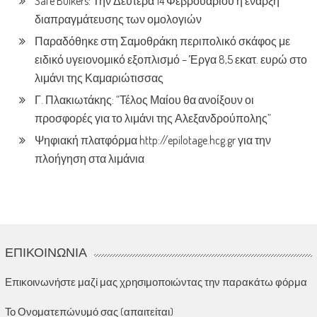
Safe Bulkers: Την Δευτέρα 14 Φεβρουαρίου η έναρξη
διαπραγμάτευσης των ομολογιών
Παραδόθηκε στη Σαμοθράκη περιπολικό σκάφος με
ειδικό υγειονομικό εξοπλισμό – Έργα 8,5 εκατ. ευρώ στο
λιμάνι της Καμαριώτισσας
Γ. Πλακιωτάκης: “Τέλος Μαίου θα ανοίξουν οι
προσφορές για το λιμάνι της Αλεξανδρούπολης”
Ψηφιακή πλατφόρμα http://epilotage.hcg.gr για την
πλοήγηση στα λιμάνια
ΕΠΙΚΟΙΝΩΝΊΑ
Επικοινωνήστε μαζί μας χρησιμοποιώντας την παρακάτω φόρμα
Το Ονοματεπώνυμό σας (απαιτείται)