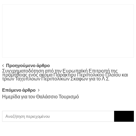
Post
Προηγούμενο άρθρο
Συγχρηματοδότηση από την Ευρωπαϊκή Επιτροπή της
navigation
προμήθειας ενός ακόμα Παράκτιου Περιπολικού Πλοίου και
τριών Ταχύπλοων Περιπολικών Σκαφών για το Λ.Σ.
Επόμενο άρθρο
Ημερίδα για τον Θαλάσσιο Τουρισμό
Search
for: