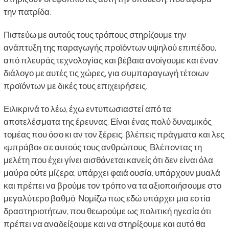
την πατρίδα.
Πιστεύω με αυτούς τους τρόπους στηρίζουμε την
ανάπτυξη της παραγωγής προϊόντων υψηλού επιπέδου,
από πλευράς τεχνολογίας και βέβαια ανοίγουμε και έναν
διάλογο με αυτές τις χώρες, για συμπαραγωγή τέτοιων
προϊόντων με δικές τους επιχειρήσεις.
Ειλικρινά το λέω, έχω εντυπωσιαστεί από τα
αποτελέσματα της έρευνας. Είναι ένας πολύ δυναμικός
τομέας που όσο κι αν τον ξέρεις, βλέπεις πράγματα και λες
«μπράβο» σε αυτούς τους ανθρώπους. Βλέποντας τη
μελέτη που έχει γίνει αισθάνεται κανείς ότι δεν είναι όλα
μαύρα ούτε μίζερα, υπάρχει φαιά ουσία, υπάρχουν μυαλά
και πρέπει να βρούμε τον τρόπο να τα αξιοποιήσουμε στο
μεγαλύτερο βαθμό. Νομίζω πως εδώ υπάρχει μια εστία
δραστηριοτήτων, που θεωρούμε ως πολιτική ηγεσία ότι
πρέπει να αναδείξουμε και να στηρίξουμε και αυτό θα