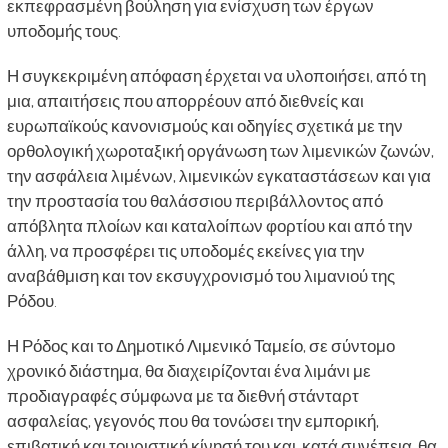
εκπεφρασμένη βούληση για ενίσχυση των έργων
υποδομής τους.
Η συγκεκριμένη απόφαση έρχεται να υλοποιήσει, από τη
μια, απαιτήσεις που απορρέουν από διεθνείς και
ευρωπαϊκούς κανονισμούς και οδηγίες σχετικά με την
ορθολογική χωροταξική οργάνωση των λιμενικών ζωνών,
την ασφάλεια λιμένων, λιμενικών εγκαταστάσεων και για
την προστασία του θαλάσσιου περιβάλλοντος από
απόβλητα πλοίων και καταλοίπων φορτίου και από την
άλλη, να προσφέρει τις υποδομές εκείνες για την
αναβάθμιση και τον εκσυγχρονισμό του λιμανιού της
Ρόδου.
Η Ρόδος και το Δημοτικό Λιμενικό Ταμείο, σε σύντομο
χρονικό διάστημα, θα διαχειρίζονται ένα λιμάνι με
προδιαγραφές σύμφωνα με τα διεθνή στάνταρτ
ασφαλείας, γεγονός που θα τονώσει την εμπορική,
επιβατική και τουριστική κίνησή του και, κατά συνέπεια, θα