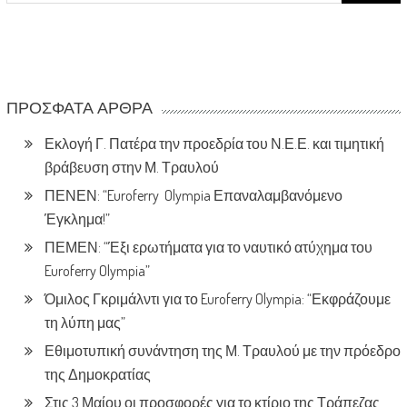
ΠΡΌΣΦΑΤΑ ΆΡΘΡΑ
Εκλογή Γ. Πατέρα την προεδρία του Ν.Ε.Ε. και τιμητική
βράβευση στην Μ. Τραυλού
ΠΕΝΕΝ: “Euroferry Olympia Επαναλαμβανόμενο
Έγκλημα!”
ΠΕΜΕΝ: “Έξι ερωτήματα για το ναυτικό ατύχημα του
Euroferry Olympia”
Όμιλος Γκριμάλντι για το Euroferry Olympia: “Εκφράζουμε
τη λύπη μας”
Εθιμοτυπική συνάντηση της Μ. Τραυλού με την πρόεδρο
της Δημοκρατίας
Στις 3 Μαίου οι προσφορές για το κτίριο της Τράπεζας