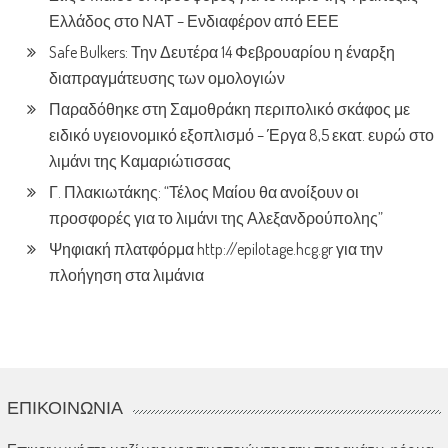
Ελλάδος στο ΝΑΤ – Ενδιαφέρον από ΕΕΕ
Safe Bulkers: Την Δευτέρα 14 Φεβρουαρίου η έναρξη
διαπραγμάτευσης των ομολογιών
Παραδόθηκε στη Σαμοθράκη περιπολικό σκάφος με
ειδικό υγειονομικό εξοπλισμό – Έργα 8,5 εκατ. ευρώ στο
λιμάνι της Καμαριώτισσας
Γ. Πλακιωτάκης: “Τέλος Μαίου θα ανοίξουν οι
προσφορές για το λιμάνι της Αλεξανδρούπολης”
Ψηφιακή πλατφόρμα http://epilotage.hcg.gr για την
πλοήγηση στα λιμάνια
ΕΠΙΚΟΙΝΩΝΊΑ