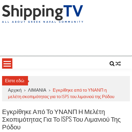
Skip
to
content
ShippingTV
All about Greek Naval Community
Είστε εδώ:
Αρχική
>
ΛΙΜΑΝΙΑ
>
Εγκρίθηκε από το ΥΝΑΝΠ η
μελέτη σκοπιμότητας για το ISPS του λιμανιού της Ρόδου
Εγκρίθηκε Από Το ΥΝΑΝΠ Η Μελέτη
Σκοπιμότητας Για Το ISPS Του Λιμανιού Της
Ρόδου