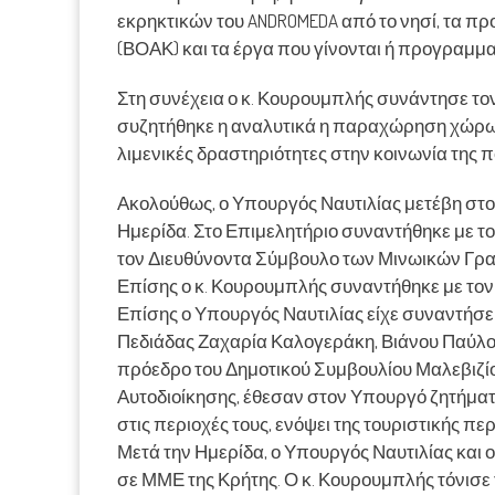
εκρηκτικών του ANDROMEDA από το νησί, τα π
(ΒΟΑΚ) και τα έργα που γίνονται ή προγραμματ
Στη συνέχεια ο κ. Κουρουμπλής συνάντησε το
συζητήθηκε η αναλυτικά η παραχώρηση χώρων
λιμενικές δραστηριότητες στην κοινωνία της π
Ακολούθως, ο Υπουργός Ναυτιλίας μετέβη στο
Ημερίδα. Στο Επιμελητήριο συναντήθηκε με τ
τον Διευθύνοντα Σύμβουλο των Μινωικών Γρ
Επίσης ο κ. Κουρουμπλής συναντήθηκε με το
Επίσης ο Υπουργός Ναυτιλίας είχε συναντήσε
Πεδιάδας Ζαχαρία Καλογεράκη, Βιάνου Παύλο
πρόεδρο του Δημοτικού Συμβουλίου Μαλεβιζί
Αυτοδιοίκησης, έθεσαν στον Υπουργό ζητήμα
στις περιοχές τους, ενόψει της τουριστικής περ
Μετά την Ημερίδα, ο Υπουργός Ναυτιλίας κα
σε ΜΜΕ της Κρήτης. Ο κ. Κουρουμπλής τόνισε 