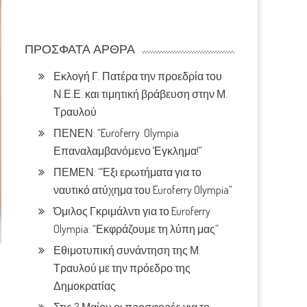
ΠΡΌΣΦΑΤΑ ΆΡΘΡΑ
Εκλογή Γ. Πατέρα την προεδρία του
Ν.Ε.Ε. και τιμητική βράβευση στην Μ.
Τραυλού
ΠΕΝΕΝ: “Euroferry Olympia
Επαναλαμβανόμενο Έγκλημα!”
ΠΕΜΕΝ: “Έξι ερωτήματα για το
ναυτικό ατύχημα του Euroferry Olympia”
Όμιλος Γκριμάλντι για το Euroferry
Olympia: “Εκφράζουμε τη λύπη μας”
Εθιμοτυπική συνάντηση της Μ.
Τραυλού με την πρόεδρο της
Δημοκρατίας