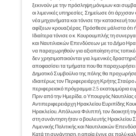
ξεκινούν με την πρόσληψη μόνιμων και συμβα
οι λιμενικές υπηρεσίες. Σημείωσε ότι άρχισαν 
νέα μηχανήματα και τόνισε την κατασκευή το
αφίξεων κρουαζιέρας. Πρόσθεσε μάλιστα ότι ήδ
Ιδιαίτερα τόνισε ο κ. Κουρουμπλής τη συνεργα
και Ναυτιλιακών Επενδύσεων με το Δήμο Ηρα
να παραχωρηθούν για αξιοποίηση στις τοπικέ
δεν χρησιμοποιούνται για λιμενικές δραστηρι
αποφασίσει τα τμήματα που θα παραχωρήσει σ
Δημοτικό Συμβούλιο της πόλης θα προχωρήσε
ιδιαιτέρως τον Περιφερειάρχη Κρήτης Σταύρο
περιφερειακό πρόγραμμα 2,5 εκατομμύρια ευρ
Πριν από την Ημερίδα, ο Υπουργός Ναυτιλίας 
Αντιπεριφερειάρχη Ηρακλείου Ευριπίδης Κουκ
Ηρακλείου, Απόλωνα Φιλιππή, τον διοικητή τ
στη συνάντηση ήταν ο βουλευτής Ηρακλείου Σ
Λιμενικής Πολιτικής και Ναυτιλιακών Επενδύ
Κατά τη συνάντηση, η οποία έγινε σε πολύ κ