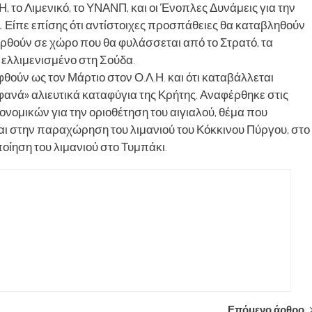
 το Λιμενικό, το ΥΝΑΝΠ, και οι Ένοπλες Δυνάμεις για την
Είπε επίσης ότι αντίστοιχες προσπάθειες θα καταβληθούν
ρθούν σε χώρο που θα φυλάσσεται από το Στρατό, τα
 ελλιμενισμένο στη Σούδα.
θούν ως τον Μάρτιο στον Ο.Λ.Η. και ότι καταβάλλεται
νά» αλιευτικά καταφύγια της Κρήτης. Αναφέρθηκε στις
νομικών για την οριοθέτηση του αιγιαλού, θέμα που
αι στην παραχώρηση του λιμανιού του Κόκκινου Πύργου, στο
οίηση του λιμανιού στο Τυμπάκι.
Επόμενο άρθρο