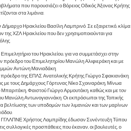
ροβλήματα που παρουσιάζει ο Βόρειος Οδικός Άξονας Κρήτης
ίζονται στα λιμάνια.
ν Δήμαρχο Ηρακλείου Βασίλη Λαμπρινό. Σε εξαιρετικό, κλίμα
 της ΧΖΛ Ηρακλείου που δεν χρησιμοποιούνται για
όλης.
 Επιμελητήριο του Ηρακλείου, για να συμμετάσχει στην
ον πρόεδρο του Επιμελητηρίου Μανώλη Αλιφιεράκη και με
αμμών Αντώνη Μανιαδάκη.
ν πρόεδρο της ΕΠΛΣ Ανατολικής Κρήτης Γιώργο Σφακιανάκη.
ις με τους Δημάρχους Γόρτυνας Νίκο Σχοιναράκη, Μίνωα
 Μπαριτάκη, Φαιστού Γιώργο Αρμουτάκη, καθώς και με τον
ου Μανώλη Αντωνογιαννάκη. Οι εκπρόσωποι της Τοπικής
τα βελτίωσης των υποδομών των λιμανιών και των μαρίνων
ιόδου.
ι ο ΓΓΛΛΠΝΕ Χρήστος Λαμπρίδης έδωσαν Συνέντευξη Τύπου
τις συλλογικές προσπάθειες που έκαναν, οι βουλευτές, ο