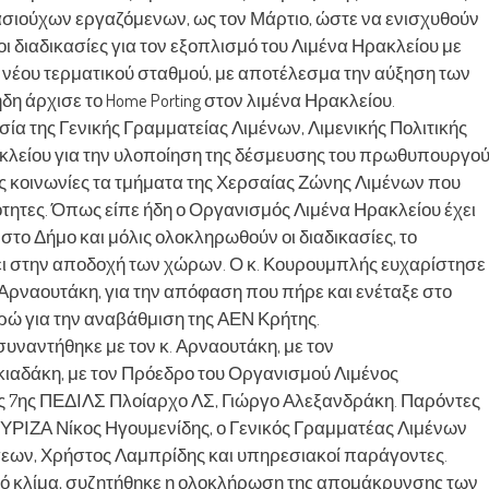
σιούχων εργαζόμενων, ως τον Μάρτιο, ώστε να ενισχυθούν
οι διαδικασίες για τον εξοπλισμό του Λιμένα Ηρακλείου με
υ νέου τερματικού σταθμού, με αποτέλεσμα την αύξηση των
η άρχισε το Home Porting στον λιμένα Ηρακλείου.
σία της Γενικής Γραμματείας Λιμένων, Λιμενικής Πολιτικής
κλείου για την υλοποίηση της δέσμευσης του πρωθυπουργο
ς κοινωνίες τα τμήματα της Χερσαίας Ζώνης Λιμένων που
ότητες. Όπως είπε ήδη ο Οργανισμός Λιμένα Ηρακλείου έχει
το Δήμο και μόλις ολοκληρωθούν οι διαδικασίες, το
ι στην αποδοχή των χώρων. Ο κ. Κουρουμπλής ευχαρίστησε
 Αρναουτάκη, για την απόφαση που πήρε και ενέταξε στο
ώ για την αναβάθμιση της ΑΕΝ Κρήτης.
συναντήθηκε με τον κ. Αρναουτάκη, με τον
ιαδάκη, με τον Πρόεδρο του Οργανισμού Λιμένος
ης 7ης ΠΕΔΙΛΣ Πλοίαρχο ΛΣ, Γιώργο Αλεξανδράκη. Παρόντες
ΥΡΙΖΑ Νίκος Ηγουμενίδης, ο Γενικός Γραμματέας Λιμένων
σεων, Χρήστος Λαμπρίδης και υπηρεσιακοί παράγοντες.
αλό κλίμα, συζητήθηκε η ολοκλήρωση της απομάκρυνσης των