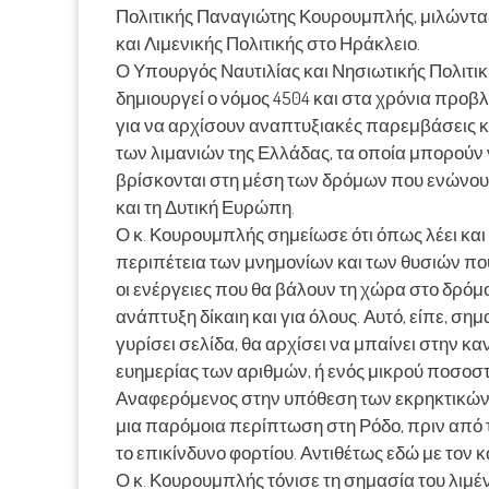
Πολιτικής Παναγιώτης Κουρουμπλής, μιλώντα
και Λιμενικής Πολιτικής στο Ηράκλειο.
Ο Υπουργός Ναυτιλίας και Νησιωτικής Πολιτι
δημιουργεί ο νόμος 4504 και στα χρόνια προβλ
για να αρχίσουν αναπτυξιακές παρεμβάσεις κ
των λιμανιών της Ελλάδας, τα οποία μπορούν
βρίσκονται στη μέση των δρόμων που ενώνουν
και τη Δυτική Ευρώπη.
Ο κ. Κουρουμπλής σημείωσε ότι όπως λέει κα
περιπέτεια των μνημονίων και των θυσιών που
οι ενέργειες που θα βάλουν τη χώρα στο δρόμ
ανάπτυξη δίκαιη και για όλους. Αυτό, είπε, σημα
γυρίσει σελίδα, θα αρχίσει να μπαίνει στην κα
ευημερίας των αριθμών, ή ενός μικρού ποσοστ
Αναφερόμενος στην υπόθεση των εκρηκτικών τ
μια παρόμοια περίπτωση στη Ρόδο, πριν από 
το επικίνδυνο φορτίου. Αντιθέτως εδώ με τον
Ο κ. Κουρουμπλής τόνισε τη σημασία του λιμέ