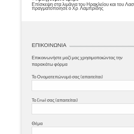
Post
Επίσκεψη στα λιμάνια του Ηρακλείου και του Λασ
πραγματοποίησε ο Χρ. Λαμπρίδης
navigation
ΕΠΙΚΟΙΝΩΝΊΑ
Επικοινωνήστε μαζί μας χρησιμοποιώντας την
παρακάτω φόρμα
Το Ονοματεπώνυμό σας (απαιτείται)
Το Email σας (απαιτείται)
Θέμα