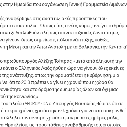
ς στην Ημερίδα που οργάνωσε η Γενική Γραμματεία Λιμένων
κής αναφέρθηκε στις αναπτυξιακές προοπτικές που
ήματα που επιλύει. Όπως είπε, ο νέος νόμος ανοίγει το δρόμο
αι να ξεδιπλωθούν πλήρως οι αναπτυξιακές δυνατότητες
 να γίνουν, όπως σημείωσε, πόλοι ανάπτυξης, καθώς
 τη Μέση και την Άπω Ανατολή με τα Βαλκάνια, την Κεντρικ
ι ο πρωθυπουργός Αλέξης Τσίπρας, «μετά από όλη αυτή την
 κάνει ο Ελληνικός Λαός ήρθε η ώρα να γίνουν όλες εκείνες
ο της ανάπτυξης, όπως την οραματίζεται η κυβέρνηση, μια
ίνει ότι το 2018 πρέπει να γίνει η χρονιά που η χώρα θα
νονικότητα και στο δρόμο της ευημερίας όλων και όχι μιας
ού της κοινωνίας.»
ου πλοίου ANDROMEDA ο Υπουργός Ναυτιλίας θύμισε ότι σε
τέσσερα χρόνια, χρειάστηκαν 4 χρόνια για να απομακρυνθεί
 κατάλληλο συντονισμό χρειάστηκαν μερικές ημέρες μόλις.
να Ηρακλείου, τις προσπάθειες αναβάθμισής του, οι οποίες