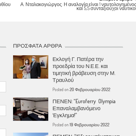
ιθίου
Α. Νταλακογιώργος: Η αναλογία είναι 1 ναυτολογημένο
και 5,5 συνταξιούχοι ναυτικο
ΠΡΌΣΦΑΤΑ ΆΡΘΡΑ
Εκλογή Γ. Πατέρα την
προεδρία του Ν.Ε.Ε. και
τιμητική βράβευση στην Μ.
Τραυλού
Posted on
20 Φεβρουαρίου 2022
ΠΕΝΕΝ: “Euroferry Olympia
Επαναλαμβανόμενο
Έγκλημα!”
Posted on
19 Φεβρουαρίου 2022