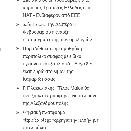
Στις 3 Μαίου οι προσφορές για το
κτίριο της Τράπεζας Ελλάδος στο
ΝΑΤ – Ενδιαφέρον από ΕΕΕ
Safe Bulkers: Την Δευτέρα 14
Φεβρουαρίου η έναρξη
διαπραγμάτευσης των ομολογιών
ή
Παραδόθηκε στη Σαμοθράκη
περιπολικό σκάφος με ειδικό
υγειονομικό εξοπλισμό – Έργα 8,5
εκατ. ευρώ στο λιμάνι της
Καμαριώτισσας
Γ. Πλακιωτάκης: “Τέλος Μαίου θα
ανοίξουν οι προσφορές για το λιμάνι
της Αλεξανδρούπολης”
Ψηφιακή πλατφόρμα
http://epilotage.hcg.gr για την πλοήγηση
στα λιμάνια