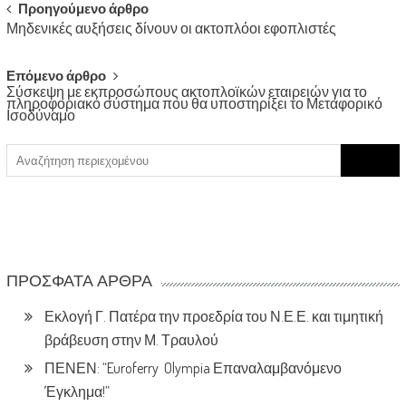
Post
Προηγούμενο άρθρο
Μηδενικές αυξήσεις δίνουν οι ακτοπλόοι εφοπλιστές
navigation
Επόμενο άρθρο
Σύσκεψη με εκπροσώπους ακτοπλοϊκών εταιρειών για το
πληροφοριακό σύστημα που θα υποστηρίξει το Μεταφορικό
Ισοδύναμο
Search
for:
ΠΡΌΣΦΑΤΑ ΆΡΘΡΑ
Εκλογή Γ. Πατέρα την προεδρία του Ν.Ε.Ε. και τιμητική
βράβευση στην Μ. Τραυλού
ΠΕΝΕΝ: “Euroferry Olympia Επαναλαμβανόμενο
Έγκλημα!”