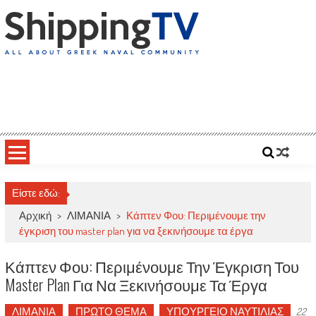
Skip
to
content
ShippingTV
All about Greek Naval Community
Είστε εδώ:
Αρχική
>
ΛΙΜΑΝΙΑ
>
Κάπτεν Φου: Περιμένουμε την
έγκριση του master plan για να ξεκινήσουμε τα έργα
Κάπτεν Φου: Περιμένουμε Την Έγκριση Του
Master Plan Για Να Ξεκινήσουμε Τα Έργα
ΛΙΜΑΝΙΑ
ΠΡΩΤΟ ΘΕΜΑ
ΥΠΟΥΡΓΕΙΟ ΝΑΥΤΙΛΙΑΣ
22