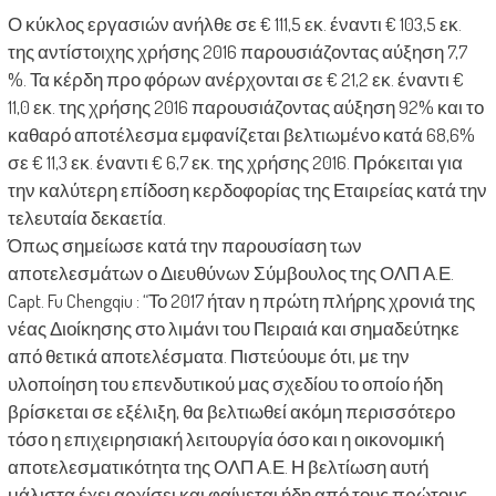
Ο κύκλος εργασιών ανήλθε σε € 111,5 εκ. έναντι € 103,5 εκ.
της αντίστοιχης χρήσης 2016 παρουσιάζοντας αύξηση 7,7
%. Τα κέρδη προ φόρων ανέρχονται σε € 21,2 εκ. έναντι €
11,0 εκ. της χρήσης 2016 παρουσιάζοντας αύξηση 92% και το
καθαρό αποτέλεσμα εμφανίζεται βελτιωμένο κατά 68,6%
σε € 11,3 εκ. έναντι € 6,7 εκ. της χρήσης 2016. Πρόκειται για
την καλύτερη επίδοση κερδοφορίας της Εταιρείας κατά την
τελευταία δεκαετία.
Όπως σημείωσε κατά την παρουσίαση των
αποτελεσμάτων ο Διευθύνων Σύμβουλος της ΟΛΠ Α.Ε.
Capt. Fu Chengqiu : “Το 2017 ήταν η πρώτη πλήρης χρονιά της
νέας Διοίκησης στο λιμάνι του Πειραιά και σημαδεύτηκε
από θετικά αποτελέσματα. Πιστεύουμε ότι, με την
υλοποίηση του επενδυτικού μας σχεδίου το οποίο ήδη
βρίσκεται σε εξέλιξη, θα βελτιωθεί ακόμη περισσότερο
τόσο η επιχειρησιακή λειτουργία όσο και η οικονομική
αποτελεσματικότητα της ΟΛΠ Α.Ε. Η βελτίωση αυτή
μάλιστα έχει αρχίσει και φαίνεται ήδη από τους πρώτους