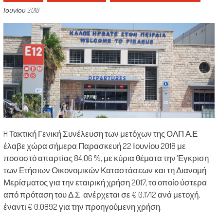
Ιουνίου 2018
H Τακτική Γενική Συνέλευση των μετόχων της ΟΛΠ Α.Ε
έλαβε χώρα σήμερα Παρασκευή 22 Ιουνίου 2018 με
ποσοστό απαρτίας 84,06 %, με κύρια θέματα την Έγκριση
των Ετήσιων Οικονομικών Καταστάσεων και τη Διανομή
Μερίσματος για την εταιρική χρήση 2017, το οποίο ύστερα
από πρόταση του Δ.Σ. ανέρχεται σε € 0,1712 ανά μετοχή,
έναντι € 0,0892 για την προηγούμενη χρήση.