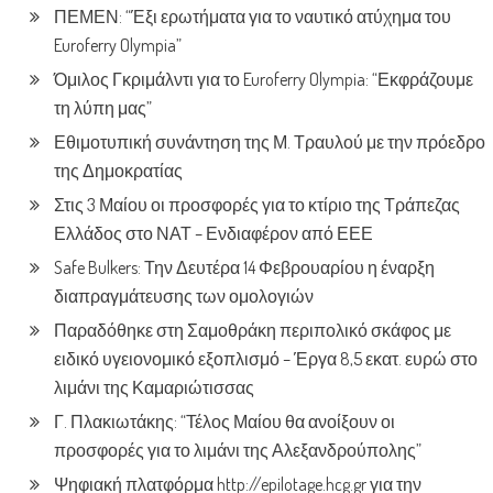
ΠΕΜΕΝ: “Έξι ερωτήματα για το ναυτικό ατύχημα του
Euroferry Olympia”
Όμιλος Γκριμάλντι για το Euroferry Olympia: “Εκφράζουμε
τη λύπη μας”
Εθιμοτυπική συνάντηση της Μ. Τραυλού με την πρόεδρο
της Δημοκρατίας
Στις 3 Μαίου οι προσφορές για το κτίριο της Τράπεζας
Ελλάδος στο ΝΑΤ – Ενδιαφέρον από ΕΕΕ
Safe Bulkers: Την Δευτέρα 14 Φεβρουαρίου η έναρξη
διαπραγμάτευσης των ομολογιών
Παραδόθηκε στη Σαμοθράκη περιπολικό σκάφος με
ειδικό υγειονομικό εξοπλισμό – Έργα 8,5 εκατ. ευρώ στο
λιμάνι της Καμαριώτισσας
Γ. Πλακιωτάκης: “Τέλος Μαίου θα ανοίξουν οι
προσφορές για το λιμάνι της Αλεξανδρούπολης”
Ψηφιακή πλατφόρμα http://epilotage.hcg.gr για την