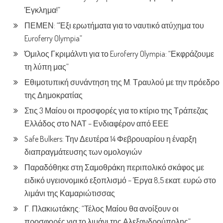
Έγκλημα!”
ΠΕΜΕΝ: “Έξι ερωτήματα για το ναυτικό ατύχημα του
Euroferry Olympia”
Όμιλος Γκριμάλντι για το Euroferry Olympia: “Εκφράζουμε
τη λύπη μας”
Εθιμοτυπική συνάντηση της Μ. Τραυλού με την πρόεδρο
της Δημοκρατίας
Στις 3 Μαίου οι προσφορές για το κτίριο της Τράπεζας
Ελλάδος στο ΝΑΤ – Ενδιαφέρον από ΕΕΕ
Safe Bulkers: Την Δευτέρα 14 Φεβρουαρίου η έναρξη
διαπραγμάτευσης των ομολογιών
Παραδόθηκε στη Σαμοθράκη περιπολικό σκάφος με
ειδικό υγειονομικό εξοπλισμό – Έργα 8,5 εκατ. ευρώ στο
λιμάνι της Καμαριώτισσας
Γ. Πλακιωτάκης: “Τέλος Μαίου θα ανοίξουν οι
προσφορές για το λιμάνι της Αλεξανδρούπολης”