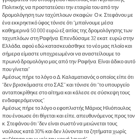
Πολιτικής να προστατεύσει την εταιρία του από την
δρομολόγηση των ταχύπλοων σκαφών. Ο κ. Στεφάνου με
ένα εκκρηκτικό ύφος τόνισε ότι “μπαίνουμε μέσα
καθημερινά 50.000 ευρώ εξ αιτίας της δρομολόγησης των
ταχυπλόων στη Ραφήνα. Επενδύσαμε 32 εκατ. ευρώ στην
Ελλάδα, αφού εδώ κατασκευάσθηκε το νέο μας πλοίο και
σήμερα είμαστε υποχρεωμένοι να αναστείλουμε το
πρωινό δρομολόγιο μας από την Ραφήνα. Είναι άδικο αυτό
που γίνεται”
Αμέσως πήρε το λόγο ο Δ. Καλαματιανός ο οποίος είπε ότι
“δεν βρισκόμαστε στο ΣΑΣ” και τόνισε ότι “το υπουργείο
ανταποκρίθηκε στο αίτημα και κάλεσε σε σύσκεψη τους
ενδιαφερόμενους”.
Αμέσως πήρε το λόγο ο εφοπλιστής Μάριος Ηλιόπουλος
που ένοιωσε ότι θίγεται και είπε, απευθυνόμενος προς τον
κ. Στεφάνου ότι “δεν είναι σωστό να μειώνεται τους
ναύλους κατά 30% και δεν λύνονται τα ζητήματα χωρίς
συζήτηση και χωρίς την κοινή λογική”.