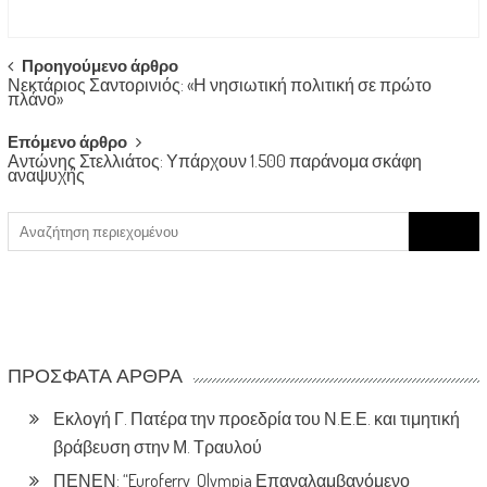
Post
Προηγούμενο άρθρο
Νεκτάριος Σαντορινιός: «Η νησιωτική πολιτική σε πρώτο
navigation
πλάνο»
Επόμενο άρθρο
Αντώνης Στελλιάτος: Υπάρχουν 1.500 παράνομα σκάφη
αναψυχής
Search
for:
ΠΡΌΣΦΑΤΑ ΆΡΘΡΑ
Εκλογή Γ. Πατέρα την προεδρία του Ν.Ε.Ε. και τιμητική
βράβευση στην Μ. Τραυλού
ΠΕΝΕΝ: “Euroferry Olympia Επαναλαμβανόμενο