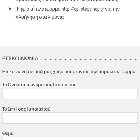
Ψηφιακή πλατφόρμα http://epilotage.hcg.gr για την
πλοήγηση στα λιμάνια
ΕΠΙΚΟΙΝΩΝΊΑ
Επικοινωνήστε μαζί μας χρησιμοποιώντας την παρακάτω φόρμα
Το Ονοματεπώνυμό σας (απαιτείται)
Το Email σας (απαιτείται)
Θέμα