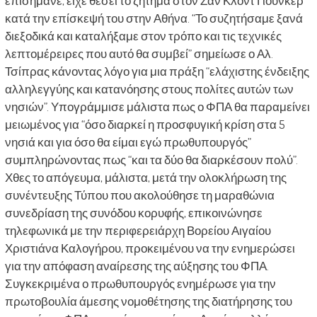
επισήμανε, είχε θέσει το ζήτημα στον Ζαν Κλοντ Γιούνκερ
κατά την επίσκεψή του στην Αθήνα. “Το συζητήσαμε ξανά
διεξοδικά και καταλήξαμε στον τρόπο και τις τεχνικές
λεπτομέρειρες που αυτό θα συμβεί” σημείωσε ο Αλ.
Τσίπρας κάνοντας λόγο για μια πράξη “ελάχιστης ένδειξης
αλληλεγγύης και κατανόησης στους πολίτες αυτών των
νησιών”. Υπογράμμισε μάλιστα πως ο ΦΠΑ θα παραμείνει
μειωμένος για “όσο διαρκεί η προσφυγική κρίση στα 5
νησιά και για όσο θα είμαι εγώ πρωθυπουργός”
συμπληρώνοντας πως “και τα δύο θα διαρκέσουν πολύ”.
Χθες το απόγευμα, μάλιστα, μετά την ολοκλήρωση της
συνέντευξης Τύπου που ακολούθησε τη μαραθώνια
συνεδρίαση της συνόδου κορυφής, επικοινώνησε
τηλεφωνικά με την περιφερειάρχη Βορείου Αιγαίου
Χριστιάνα Καλογήρου, προκειμένου να την ενημερώσει
για την απόφαση αναίρεσης της αύξησης του ΦΠΑ.
Συγκεκριμένα ο πρωθυπουργός ενημέρωσε για την
πρωτοβουλία άμεσης νομοθέτησης της διατήρησης του