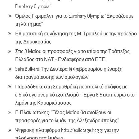
Euroferry Olympia”
Όμιλος Γκριμάλντι για το Euroferry Olympia: “Εκφράζουμε
τη λύπη μας”
Εθιμοτυπική συνάντηση της Μ. Τραυλού με την πρόεδρο
της Δημοκρατίας
Στις 3 Μαίου οι προσφορές για το κτίριο της Τράπεζας
Ελλάδος στο ΝΑΤ – Ενδιαφέρον από ΕΕΕ
Safe Bulkers: Την Δευτέρα 14 Φεβρουαρίου η έναρξη
διαπραγμάτευσης των ομολογιών
Παραδόθηκε στη Σαμοθράκη περιπολικό σκάφος με
ειδικό υγειονομικό εξοπλισμό – Έργα 8,5 εκατ. ευρώ στο
λιμάνι της Καμαριώτισσας
Γ. Πλακιωτάκης: “Τέλος Μαίου θα ανοίξουν οι
προσφορές για το λιμάνι της Αλεξανδρούπολης”
Ψηφιακή πλατφόρμα http://epilotage.hcg.gr για την
πλοήγηση στα λιμάνια