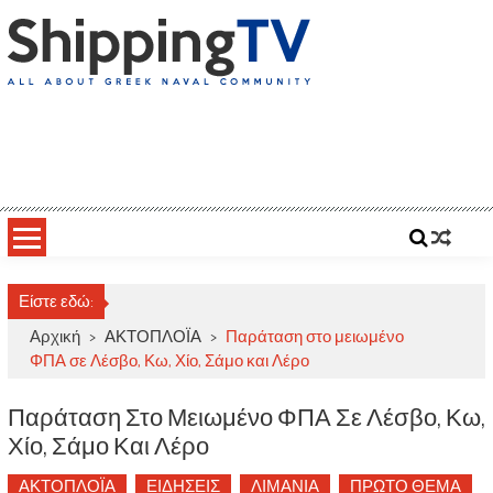
Skip
to
content
ShippingTV
All about Greek Naval Community
Είστε εδώ:
Αρχική
>
ΑΚΤΟΠΛΟΪΑ
>
Παράταση στο μειωμένο
ΦΠΑ σε Λέσβο, Κω, Χίο, Σάμο και Λέρο
Παράταση Στο Μειωμένο ΦΠΑ Σε Λέσβο, Κω,
Χίο, Σάμο Και Λέρο
ΑΚΤΟΠΛΟΪΑ
ΕΙΔΗΣΕΙΣ
ΛΙΜΑΝΙΑ
ΠΡΩΤΟ ΘΕΜΑ