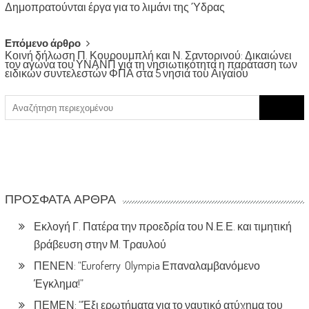
Δημοπρατούνται έργα για το λιμάνι της Ύδρας
navigation
Επόμενο άρθρο
Κοινή δήλωση Π. Κουρουμπλή και Ν. Σαντορινού: Δικαιώνει
τον αγώνα του ΥΝΑΝΠ για τη νησιωτικότητα η παράταση των
ειδικών συντελεστών ΦΠΑ στα 5 νησιά του Αιγαίου
Search
for:
ΠΡΌΣΦΑΤΑ ΆΡΘΡΑ
Εκλογή Γ. Πατέρα την προεδρία του Ν.Ε.Ε. και τιμητική
βράβευση στην Μ. Τραυλού
ΠΕΝΕΝ: “Euroferry Olympia Επαναλαμβανόμενο
Έγκλημα!”
ΠΕΜΕΝ: “Έξι ερωτήματα για το ναυτικό ατύχημα του