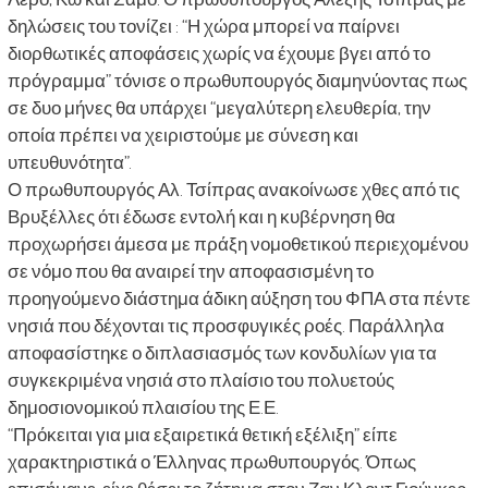
δηλώσεις του τονίζει : “Η χώρα μπορεί να παίρνει
διορθωτικές αποφάσεις χωρίς να έχουμε βγει από το
πρόγραμμα” τόνισε ο πρωθυπουργός διαμηνύοντας πως
σε δυο μήνες θα υπάρχει “μεγαλύτερη ελευθερία, την
οποία πρέπει να χειριστούμε με σύνεση και
υπευθυνότητα”.
Ο πρωθυπουργός Αλ. Τσίπρας ανακοίνωσε χθες από τις
Βρυξέλλες ότι έδωσε εντολή και η κυβέρνηση θα
προχωρήσει άμεσα με πράξη νομοθετικού περιεχομένου
σε νόμο που θα αναιρεί την αποφασισμένη το
προηγούμενο διάστημα άδικη αύξηση του ΦΠΑ στα πέντε
νησιά που δέχονται τις προσφυγικές ροές. Παράλληλα
αποφασίστηκε ο διπλασιασμός των κονδυλίων για τα
συγκεκριμένα νησιά στο πλαίσιο του πολυετούς
δημοσιονομικού πλαισίου της Ε.Ε.
“Πρόκειται για μια εξαιρετικά θετική εξέλιξη” είπε
χαρακτηριστικά ο Έλληνας πρωθυπουργός. Όπως