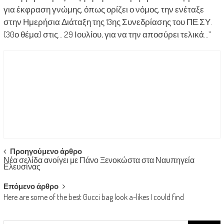
για έκφραση γνώμης, όπως ορίζει ο νόμος, την ενέταξε
στην Ημερήσια Διάταξη της 13ης Συνεδρίασης του ΠΕ.ΣΥ.
(30ο θέμα) στις… 29 Ιουλίου, για να την αποσύρει τελικά…”
Post
Προηγούμενο άρθρο
Νέα σελίδα ανοίγει με Πάνο Ξενοκώστα στα Ναυπηγεία
navigation
Ελευσίνας
Επόμενο άρθρο
Here are some of the best Gucci bag look a-likes I could find