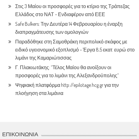
Στις 3 Μαίου οι προσφορές για το κτίριο της Τράπεζας
Ελλάδος στο ΝΑΤ – Ενδιαφέρον από ΕΕΕ
Safe Bulkers: Την Δευτέρα 14 Φεβρουαρίου η έναρξη
διαπραγμάτευσης των ομολογιών
Παραδόθηκε στη Σαμοθράκη περιπολικό σκάφος με
ειδικό υγειονομικό εξοπλισμό – Έργα 8,5 εκατ. ευρώ στο
λιμάνι της Καμαριώτισσας
Γ. Πλακιωτάκης: “Τέλος Μαίου θα ανοίξουν οι
προσφορές για το λιμάνι της Αλεξανδρούπολης”
Ψηφιακή πλατφόρμα http://epilotage.hcg.gr για την
πλοήγηση στα λιμάνια
ΕΠΙΚΟΙΝΩΝΊΑ