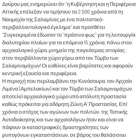
Δούρου μας ενημερώνει ότι “η Κυβέρνηση και η Περιφέρεια
Αττικής επέλεξαν να τιμήσουν τα 2.500 χρόνια από τη
Ναυμαχία της Σαλαμίνας με ένα πολιτιστικό-
περιβαλλοντολογικό έγκλημα” και προσθέτει:
“Συγκεκριμένα έδωσαν το “πράσινο φως” για τη λειτουργία
διαλυτηρίου πλοίων για τα επόμενα 15 χρόνια, πάνω στον
αρχαιολογικό χώρο, μνημείο της παγκόσμιας ιστορίας :
στον περιβάλλοντα χώρο γύρω από τον Τύμβο των
Σαλαμινομάχων! Οι ευθύνες είναι βαρύτατες και αφορούν
κεντρική εξουσία και περιφέρεια.
Η περιοχή που περιλαμβάνει την Κυνόσουρα, τον Αρχαίο
Λιμένα [Αμπελακίων] και τον Τύμβο των Σαλαμινομάχων
αποτελεί αρχαιολογικό χώρο υπό απόλυτη προστασία
καθώς πρόκειται για αδόμητη Ζώνη Α’ Προστασίας. Επί
χρόνια ο στόχος των αγώνων των πολιτών, της Τοπικής
Αυτοδιοίκησης και των αρχαιολόγων ήταν και είναι να
πάψουν οι καταστροφικές δραστηριότητες των
ρυπογόνων εγκαταστάσεων, σε βάρος του θαλάσσιου