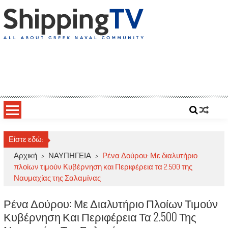
Skip
to
content
ShippingTV
All about Greek Naval Community
Είστε εδώ:
Αρχική
>
ΝΑΥΠΗΓΕΙΑ
>
Ρένα Δούρου: Με διαλυτήριο
πλοίων τιμούν Κυβέρνηση και Περιφέρεια τα 2.500 της
Ναυμαχίας της Σαλαμίνας
Ρένα Δούρου: Με Διαλυτήριο Πλοίων Τιμούν
Κυβέρνηση Και Περιφέρεια Τα 2.500 Της