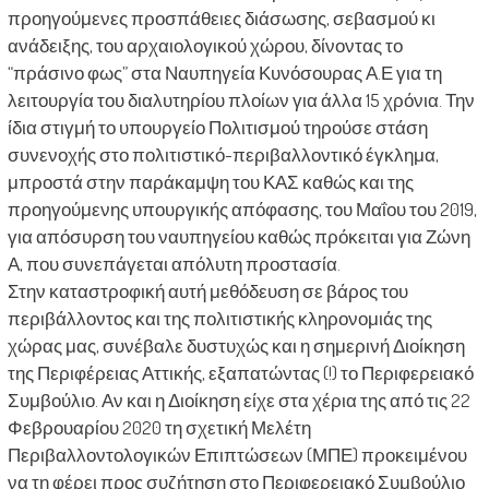
προηγούμενες προσπάθειες διάσωσης, σεβασμού κι
ανάδειξης, του αρχαιολογικού χώρου, δίνοντας το
“πράσινο φως” στα Ναυπηγεία Κυνόσουρας Α.Ε για τη
λειτουργία του διαλυτηρίου πλοίων για άλλα 15 χρόνια. Την
ίδια στιγμή το υπουργείο Πολιτισμού τηρούσε στάση
συνενοχής στο πολιτιστικό-περιβαλλοντικό έγκλημα,
μπροστά στην παράκαμψη του ΚΑΣ καθώς και της
προηγούμενης υπουργικής απόφασης, του Μαΐου του 2019,
για απόσυρση του ναυπηγείου καθώς πρόκειται για Ζώνη
Α, που συνεπάγεται απόλυτη προστασία.
Στην καταστροφική αυτή μεθόδευση σε βάρος του
περιβάλλοντος και της πολιτιστικής κληρονομιάς της
χώρας μας, συνέβαλε δυστυχώς και η σημερινή Διοίκηση
της Περιφέρειας Αττικής, εξαπατώντας (!) το Περιφερειακό
Συμβούλιο. Αν και η Διοίκηση είχε στα χέρια της από τις 22
Φεβρουαρίου 2020 τη σχετική Μελέτη
Περιβαλλοντολογικών Επιπτώσεων (ΜΠΕ) προκειμένου
να τη φέρει προς συζήτηση στο Περιφερειακό Συμβούλιο