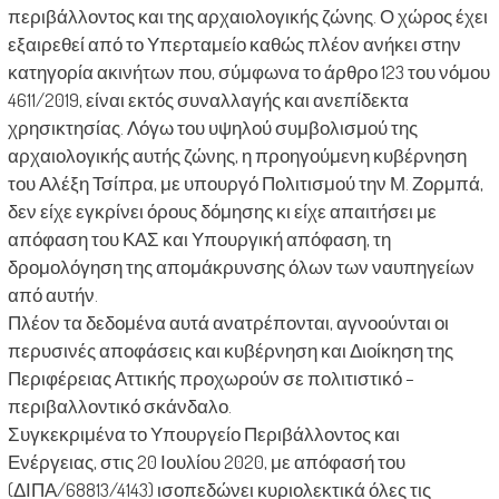
περιβάλλοντος και της αρχαιολογικής ζώνης. Ο χώρος έχει
εξαιρεθεί από το Υπερταμείο καθώς πλέον ανήκει στην
κατηγορία ακινήτων που, σύμφωνα το άρθρο 123 του νόμου
4611/2019, είναι εκτός συναλλαγής και ανεπίδεκτα
χρησικτησίας. Λόγω του υψηλού συμβολισμού της
αρχαιολογικής αυτής ζώνης, η προηγούμενη κυβέρνηση
του Αλέξη Τσίπρα, με υπουργό Πολιτισμού την Μ. Ζορμπά,
δεν είχε εγκρίνει όρους δόμησης κι είχε απαιτήσει με
απόφαση του ΚΑΣ και Υπουργική απόφαση, τη
δρομολόγηση της απομάκρυνσης όλων των ναυπηγείων
από αυτήν.
Πλέον τα δεδομένα αυτά ανατρέπονται, αγνοούνται οι
περυσινές αποφάσεις και κυβέρνηση και Διοίκηση της
Περιφέρειας Αττικής προχωρούν σε πολιτιστικό –
περιβαλλοντικό σκάνδαλο.
Συγκεκριμένα το Υπουργείο Περιβάλλοντος και
Ενέργειας, στις 20 Ιουλίου 2020, με απόφασή του
(ΔΙΠΑ/68813/4143) ισοπεδώνει κυριολεκτικά όλες τις