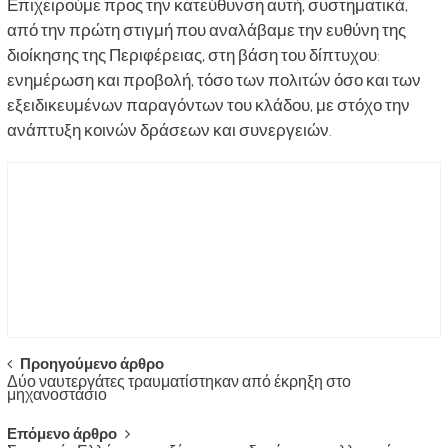
Επιχειρούμε προς την κατεύθυνση αυτή, συστηματικά,
από την πρώτη στιγμή που αναλάβαμε την ευθύνη της
διοίκησης της Περιφέρειας, στη βάση του δίπτυχου:
ενημέρωση και προβολή, τόσο των πολιτών όσο και των
εξειδικευμένων παραγόντων του κλάδου, με στόχο την
ανάπτυξη κοινών δράσεων και συνεργειών.
Post
Προηγούμενο άρθρο
Δύο ναυτεργάτες τραυματίστηκαν από έκρηξη στο
navigation
μηχανοστάσιο
Επόμενο άρθρο