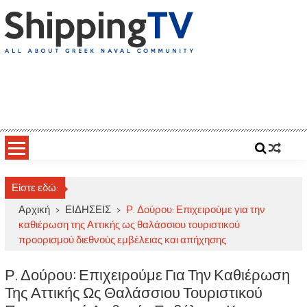
Skip
to
content
ShippingTV
All about Greek Naval Community
Είστε εδώ:
Αρχική
>
ΕΙΔΗΣΕΙΣ
>
Ρ. Δούρου: Επιχειρούμε για την
καθιέρωση της Αττικής ως θαλάσσιου τουριστικού
προορισμού διεθνούς εμβέλειας και απήχησης
Ρ. Δούρου: Επιχειρούμε Για Την Καθιέρωση
Της Αττικής Ως Θαλάσσιου Τουριστικού