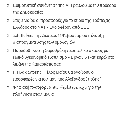
Εθιμοτυπική συνάντηση της Μ. Τραυλού με την πρόεδρο
της Δημοκρατίας
Στις 3 Μαίου οι προσφορές για το κτίριο της Τράπεζας
Ελλάδος στο ΝΑΤ – Ενδιαφέρον από ΕΕΕ
Safe Bulkers: Την Δευτέρα 14 Φεβρουαρίου η έναρξη
διαπραγμάτευσης των ομολογιών
Παραδόθηκε στη Σαμοθράκη περιπολικό σκάφος με
ειδικό υγειονομικό εξοπλισμό – Έργα 8,5 εκατ. ευρώ στο
λιμάνι της Καμαριώτισσας
Γ. Πλακιωτάκης: “Τέλος Μαίου θα ανοίξουν οι
προσφορές για το λιμάνι της Αλεξανδρούπολης”
Ψηφιακή πλατφόρμα http://epilotage.hcg.gr για την
πλοήγηση στα λιμάνια