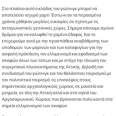
Στο πλαίσιο αυτό ο κλάδος του γιώτινγκ μπορεί να
αποτελέσει ισχυρό χαρτί. Έστω κι αν τα περασμένα
χρόνια χάθηκαν μεγάλες ευκαιρίες σε σχέση με τις
ανταγωνιστικές γειτονικές χώρες. Σήμερα κάνουμε αγώνα
δρόμου για να καλυφθεί το χαμένο έδαφος. Και το
επιχειρούμε αυτό με την προσπάθεια αναβάθμισης των
υποδομών, των μαρινών και των καταφυγίων για την
ασφαλή πρόσδεση, τον ελλιμενισμό και εφοδιασμό των
σκαφών όλων των τύπων και με στόχο την τόνωση του
συγκριτικού πλεονεκτήματος της Αττικής. Δηλαδή τον
συνδυασμό του γιώτινγκ και του θαλάσσιου τουρισμού με
τον πολιτιστικό τουρισμό, τις επισκέψεις στους
σημαντικούς αρχαιολογικούς χώρους, σε μουσεία και
μνημεία, σε όλη την Αττική αλλά και στα νησιά του
Αργοσαρωνικού. Χώρους που βρίσκονται πολύ κοντά στα
σημεία ελλιμενισμού των σκαφών.