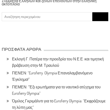
Συμμαχία Ελλήνων και ξένων επενδυτών στην ελληνική
ακτοπλοία
Search
for:
ΠΡΌΣΦΑΤΑ ΆΡΘΡΑ
Εκλογή Γ. Πατέρα την προεδρία του Ν.Ε.Ε. και τιμητική
βράβευση στην Μ. Τραυλού
ΠΕΝΕΝ: “Euroferry Olympia Επαναλαμβανόμενο
Έγκλημα!”
ΠΕΜΕΝ: “Έξι ερωτήματα για το ναυτικό ατύχημα του
Euroferry Olympia”
Όμιλος Γκριμάλντι για το Euroferry Olympia: “Εκφράζουμε
τη λύπη μας”