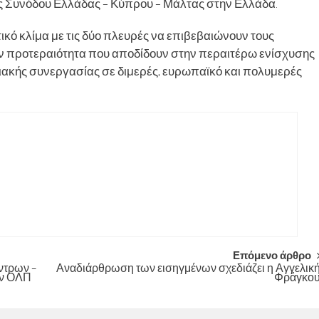
ς Συνόδου Ελλάδας – Κύπρου – Μάλτας στην Ελλάδα.
κό κλίμα με τις δύο πλευρές να επιβεβαιώνουν τους
ην προτεραιότητα που αποδίδουν στην περαιτέρω ενίσχυσης
λιακής συνεργασίας σε διμερές, ευρωπαϊκό και πολυμερές
Επόμενο άρθρο
ντρων –
Αναδιάρθρωση των εισηγμένων σχεδιάζει η Αγγελικ
ον ΟΛΠ
Φράγκο