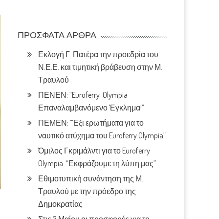
ΠΡΌΣΦΑΤΑ ΆΡΘΡΑ
Εκλογή Γ. Πατέρα την προεδρία του
Ν.Ε.Ε. και τιμητική βράβευση στην Μ.
Τραυλού
ΠΕΝΕΝ: “Euroferry Olympia
Επαναλαμβανόμενο Έγκλημα!”
ΠΕΜΕΝ: “Έξι ερωτήματα για το
ναυτικό ατύχημα του Euroferry Olympia”
Όμιλος Γκριμάλντι για το Euroferry
Olympia: “Εκφράζουμε τη λύπη μας”
Εθιμοτυπική συνάντηση της Μ.
Τραυλού με την πρόεδρο της
Δημοκρατίας