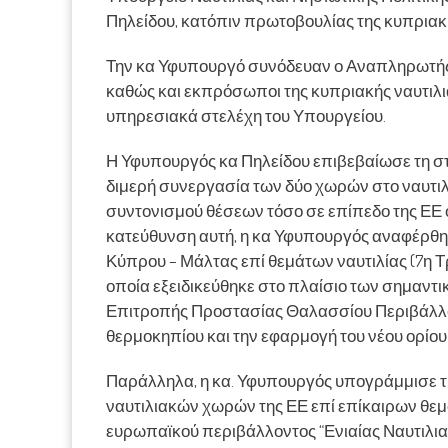
Πηλείδου, κατόπιν πρωτοβουλίας της κυπριακ
Την κα Υφυπουργό συνόδευαν ο Αναπληρωτής 
καθώς και εκπρόσωποι της κυπριακής ναυτιλ
υπηρεσιακά στελέχη του Υπουργείου.
Η Υφυπουργός κα Πηλείδου επιβεβαίωσε τη σ
διμερή συνεργασία των δύο χωρών στο ναυτιλ
συντονισμού θέσεων τόσο σε επίπεδο της ΕΕ ό
κατεύθυνση αυτή, η κα Υφυπουργός αναφέρθη
Κύπρου – Μάλτας επί θεμάτων ναυτιλίας (7η 
οποία εξειδικεύθηκε στο πλαίσιο των σημαντ
Επιτροπής Προστασίας Θαλασσίου Περιβάλλον
θερμοκηπίου και την εφαρμογή του νέου ορίου
Παράλληλα, η κα. Υφυπουργός υπογράμμισε τ
ναυτιλιακών χωρών της ΕΕ επί επίκαιρων θεμ
ευρωπαϊκού περιβάλλοντος “Ενιαίας Ναυτιλιακής