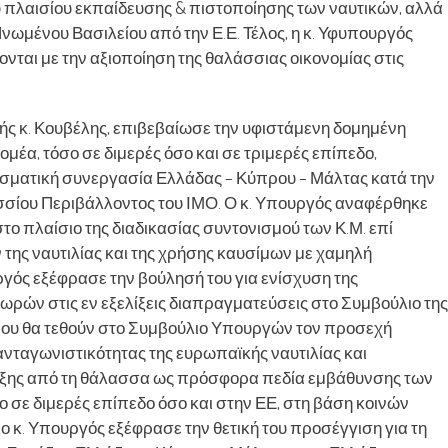
 πλαισίου εκπαίδευσης & πιστοποίησης των ναυτικών, αλλά
 Ηνωμένου Βασιλείου από την Ε.Ε. Τέλος, η κ. Υφυπουργός
ονται με την αξιοποίηση της θαλάσσιας οικονομίας στις
κής κ. Κουβέλης, επιβεβαίωσε την υφιστάμενη δομημένη
μέα, τόσο σε διμερές όσο και σε τριμερές επίπεδο,
εσματική συνεργασία Ελλάδας – Κύπρου – Μάλτας κατά την
σίου Περιβάλλοντος του ΙΜΟ. Ο κ. Υπουργός αναφέρθηκε
ο πλαίσιο της διαδικασίας συντονισμού των Κ.Μ. επί
ης ναυτιλίας και της χρήσης καυσίμων με χαμηλή
υργός εξέφρασε την βούλησή του για ενίσχυση της
ωρών στις εν εξελίξεις διαπραγματεύσεις στο Συμβούλιο της
που θα τεθούν στο Συμβούλιο Υπουργών τον προσεχή
 ανταγωνιστικότητας της ευρωπαϊκής ναυτιλίας και
υξης από τη θάλασσα ως πρόσφορα πεδία εμβάθυνσης των
 σε διμερές επίπεδο όσο και στην ΕΕ, στη βάση κοινών
 ο κ. Υπουργός εξέφρασε την θετική του προσέγγιση για τη