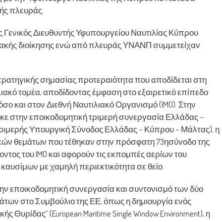
ής πλευράς.
Γενικός Διευθυντής Υφυπουργείου Ναυτιλίας Κύπρου
ιακής διοίκησης ενώ από πλευράς ΥΝΑΝΠ συμμετείχαν
τρατηγικής σημασίας προτεραιότητα που αποδίδεται στη
ιακό τομέα, αποδίδοντας έμφαση στο εξαιρετικό επίπεδο
σο και στον Διεθνή Ναυτιλιακό Οργανισμό (IMO). Στην
κε στην εποικοδομητική τριμερή συνεργασία Ελλάδας –
Τριμερής Υπουργική Σύνοδος Ελλάδας – Κύπρου – Μάλτας), η
ικών θεμάτων που τέθηκαν στην πρόσφατη 73ησύνοδο της
τος του IMO και αφορούν τις εκπομπές αερίων του
 καυσίμων με χαμηλή περιεκτικότητα σε θείο.
ην εποικοδομητική συνεργασία και συντονισμό των δύο
άτων στο Συμβούλιο της ΕΕ, όπως η δημιουργία ενός
 Θυρίδας” (European Maritime Single Window Environment), η