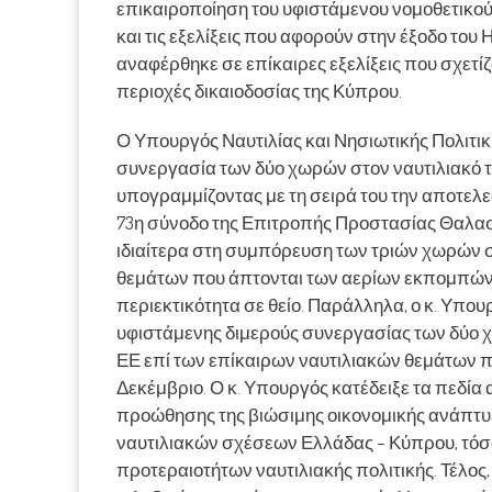
επικαιροποίηση του υφιστάμενου νομοθετικού
και τις εξελίξεις που αφορούν στην έξοδο του
αναφέρθηκε σε επίκαιρες εξελίξεις που σχετίζ
περιοχές δικαιοδοσίας της Κύπρου.
Ο Υπουργός Ναυτιλίας και Νησιωτικής Πολιτι
συνεργασία των δύο χωρών στον ναυτιλιακό το
υπογραμμίζοντας με τη σειρά του την αποτελ
73η σύνοδο της Επιτροπής Προστασίας Θαλασ
ιδιαίτερα στη συμπόρευση των τριών χωρών στ
θεμάτων που άπτονται των αερίων εκπομπών τ
περιεκτικότητα σε θείο. Παράλληλα, ο κ. Υπο
υφιστάμενης διμερούς συνεργασίας των δύο χ
ΕΕ επί των επίκαιρων ναυτιλιακών θεμάτων 
Δεκέμβριο. Ο κ. Υπουργός κατέδειξε τα πεδία
προώθησης της βιώσιμης οικονομικής ανάπτ
ναυτιλιακών σχέσεων Ελλάδας – Κύπρου, τόσο
προτεραιοτήτων ναυτιλιακής πολιτικής. Τέλος,