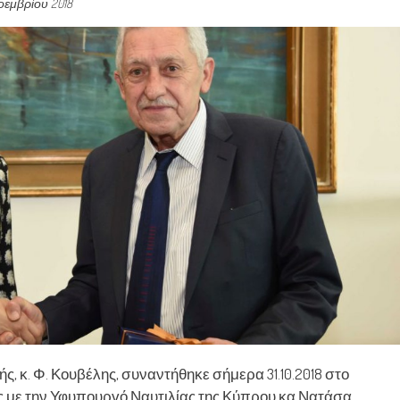
οεμβρίου 2018
ς, κ. Φ. Κουβέλης, συναντήθηκε σήμερα 31.10.2018 στο
ής με την Υφυπουργό Ναυτιλίας της Κύπρου κα Νατάσα