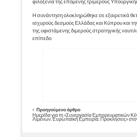
φιλοξενία της επόμενης τριμερούς Υπουργική
Η συνάντηση ολοκληρώθηκε σε εξαιρετικά θετι
ισχυρούς δεσμούς Ελλάδας και Κύπρου και τ
της υφιστάμενης διμερούς στρατηγικής ναυτι
επίπεδο.
Post
Προηγούμενο άρθρο
Ημερίδα για τη «Συνεργασία Εμπορευματικών Κέ
Λιμένων, Ευρωπαϊκή Εμπειρία, Προκλήσεις» στ
navigation