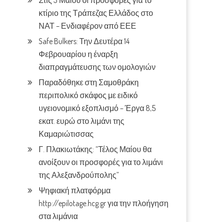
Στις 3 Μαίου οι προσφορές για το
κτίριο της Τράπεζας Ελλάδος στο
ΝΑΤ – Ενδιαφέρον από ΕΕΕ
Safe Bulkers: Την Δευτέρα 14
Φεβρουαρίου η έναρξη
διαπραγμάτευσης των ομολογιών
Παραδόθηκε στη Σαμοθράκη
περιπολικό σκάφος με ειδικό
υγειονομικό εξοπλισμό – Έργα 8,5
εκατ. ευρώ στο λιμάνι της
Καμαριώτισσας
Γ. Πλακιωτάκης: “Τέλος Μαίου θα
ανοίξουν οι προσφορές για το λιμάνι
της Αλεξανδρούπολης”
Ψηφιακή πλατφόρμα
http://epilotage.hcg.gr για την πλοήγηση
στα λιμάνια