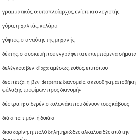
γραμματικός, ο: υποπλοίαρχος, ενίοτε κι ο λογιστής
γύρα, η: χαλκάς, κολάρο
γύφτος, ο: ο ναύτης της μηχανής
δέκτης, ο: συσκευή που εγγράφει τα εκπεμπόμενα σήματα
δελέγκου: βεν. dilogo: αμέσως, ευθύς, επιτόπου
δεσπέτζα, η: βεν. despensa: διανομείο, σκευοθήκη, αποθήκη
φύλαξης τροφίμων προς διανομήν
δέστρα, η: σιδερένιο κολωνάκι που δένουν τους κάβους
διάκι, το: τιμόνι ή δοιάκι
διοσκορίνη, η: πολύ δηλητηριώδες αλκαλοειδές από την
διοσκορέα