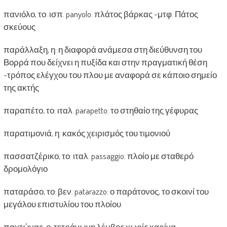
πανιόλο, το: ισπ. panyolo: πλάτος βάρκας -μτφ. Πάτος
σκεύους
παράλλαξη, η: η διαφορά ανάμεσα στη διεύθυνση του
Βορρά που δείχνει η πυξίδα και στην πραγματική θέση
-τρόπος ελέγχου του πλου με αναφορά σε κάποιο σημείο
της ακτής
παραπέτο, το: ιταλ. parapetto: το στηθαίο της γέφυρας
παρατιμονιά, η: κακός χειρισμός του τιμονιού
πασσατζέρικο, το: ιταλ. passaggio: πλοίο με σταθερό
δρομολόγιο
παταράσο, το: βεν. patarazzo: ο παράτονος, το σκοινί του
μεγάλου επιστυλίου του πλοίου
παχτώνας, ο: τετράγωνη λέμβος χωρίς καρίνα