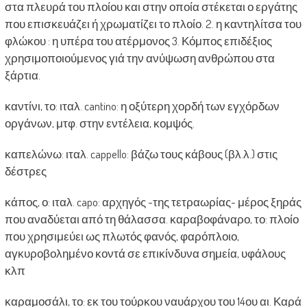
στα πλευρά του πλοίου και στην οποία στέκεται ο εργάτης
που επισκευάζει ή χρωματίζει το πλοίο. 2. η καντηλίτσα του
φλώκου : η υπέρα του ατέρμονος 3. Κόμπος επιδέξιος
χρησιμοποιούμενος γιά την ανύψωση ανθρώπου στα
ξάρτια.
καντίνι, το: ιταλ. cantino: η οξύτερη χορδή των εγχόρδων
οργάνων, μτφ. στην εντέλεια, κομψός.
καπελώνω: ιταλ. cappello: βάζω τους κάβους (βλ.λ.) στις
δέστρες
κάπος, ο: ιταλ. capo: αρχηγός -της τετραωρίας- μέρος ξηράς
που αναδύεται από τη θάλασσα. καραβοφάναρο, το: πλοίο
που χρησιμεύει ως πλωτός φανός, φαρόπλοιο,
αγκυροβολημένο κοντά σε επικίνδυνα σημεία, υφάλους
κλπ
καραμοσάλι, το: εκ του τούρκου ναυάρχου του 14ου αι. Καρά