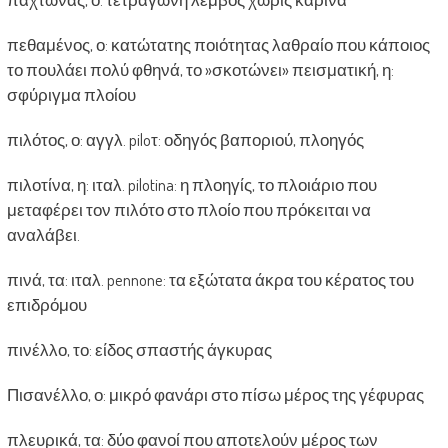
πεθαμένος, ο: κατώτατης ποιότητας λαθραίο που κάποιος
το πουλάει πολύ φθηνά, το »σκοτώνει» πεισματική, η:
σφύριγμα πλοίου
πιλότος, ο: αγγλ. piloτ: οδηγός βαποριού, πλοηγός
πιλοτίνα, η: ιταλ. pilotina: η πλοηγίς, το πλοιάριο που
μεταφέρει τον πιλότο στο πλοίο που πρόκειται να
αναλάβει.
πινά, τα: ιταλ. pennone: τα εξώτατα άκρα του κέρατος του
επιδρόμου
πινέλλο, το: είδος σπαστής άγκυρας
Πισανέλλο, ο: μικρό φανάρι στο πίσω μέρος της γέφυρας
πλευρικά, τα: δύο φανοί που αποτελούν μέρος των