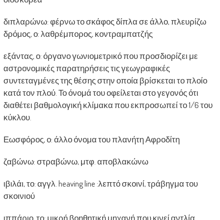
διπλαρώνω: φέρνω το σκάφος δίπλα σε άλλο, πλευρίζω
δρόμος, ο: λαθρέμπορος, κοντραμπατζής
εξάντας, ο: όργανο γωνιομετρικό που προσδιορίζει με
αστρονομικές παρατηρήσεις τις γεωγραφικές
συντεταγμένες της θέσης στην οποία βρίσκεται το πλοίο
κατά τον πλού. Το όνομά του οφείλεται στο γεγονός ότι
διαθέτει βαθμολογική κλίμακα που εκπροσωπεί το 1/6 του
κύκλου.
Εωσφόρος, ο: άλλο όνομα του πλανήτη Αφροδίτη
ζαβώνω: στραβώνω, μτφ. αποβλακώνω
ιβιλάι, το: αγγλ. heaving line :λεπτό σκοινί, τράβηγμα του
σκοινιού
ιππάριο, το: μικρή βοηθητική μηχανή που κινεί αντλία