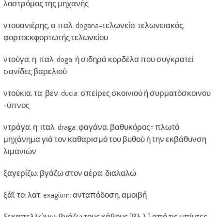
λοστρόμος της μηχανής
ντουανιέρης, ο: ιταλ. dogana=τελωνείο: τελωνειακός,
φορτοεκφορτωτής τελωνείου
ντούγα, η: ιταλ. doga: ή σιδηρά κορδέλα που συγκρατεί
σανίδες βαρελιού
ντούκια, τα: βεν. ducia: σπείρες σκοινιού ή συρματόσκοινου
-ύπνος
ντράγα, η: ιταλ. draga: φαγάνα, βαθυκόρος= πλωτό
μηχάνημα γιά τον καθαρισμό του βυθού ή την εκβάθυνση
λιμανιών
ξαγερίζω: βγάζω στον αέρα, διαλαλώ
ξάϊ, το: λατ. exagium: ανταπόδοση, αμοιβή
ξεκαπελλώνω: βγάζω τους κάβους (βλ.λ.) από τις μπίντες