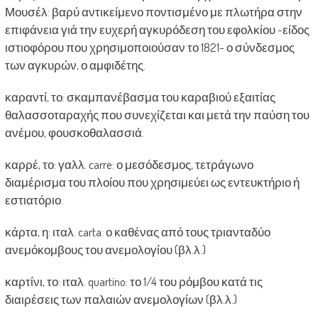
Μουσέλ: βαρύ αντικείμενο ποντισμένο με πλωτήρα στην
επιφάνεια γιά την ευχερή αγκυρόδεση του εφολκίου -είδος
ιστιοφόρου που χρησιμοποιούσαν το 1821- ο σύνδεσμος
των αγκυρών, ο αμφιδέτης.
καραντί, το: σκαμπανέβασμα του καραβιού εξαιτίας
θαλασσοταραχής που συνεχίζεται και μετά την παύση του
ανέμου, φουσκοθαλασσιά.
καρρέ, το: γαλλ. carre: ο μεσόδεσμος, τετράγωνο
διαμέρισμα του πλοίου που χρησιμεύει ως εντευκτήριο ή
εστιατόριο.
κάρτα, η: ιταλ. carta: ο καθένας από τους τριανταδύο
ανεμόκομβους του ανεμολογίου (βλ.λ.)
καρτίνι, το: ιταλ. quartino: το 1/4 του ρόμβου κατά τις
διαιρέσεις των παλαιών ανεμολογίων (βλ.λ.)