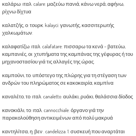
καλάρω: ιταλ. calare: μαζεύω πανιά, κάνω νερά, αφήνω,
ρίχνω δίχτυα
καλατζής, ο: τουρκ. kalayci: γανωτής, κασσιτερωτής
χαλκωμάτων.
καλαφατίζω: ιταλ. calafatare: πισσαρω τα κενά – βατεύω,
καμπανιές, οι: χτυπήματα της καμπάνας της γέφυρας ή του
μηχανοστασίου γιά τις αλλαγές της ώρας.
καμπούνι, το: υπόστεγο της πλώρης για τη στέγαση των
ανδρών του πληρώματος σε κακοκαιρία, καμπίνα
καναλέτο, το: ιταλ. canaletto: αυλάκι, ρυάκι, θαλάσσια δίοδος
κανοκιάλι, το: ιταλ. cannocchiale: όργανο γιά την
παρακολούθηση αντικειμένων από πολύ μακρυά
καντηλίτσα, η: βεν . candelizza: 1. συσκευή που αναρτάται