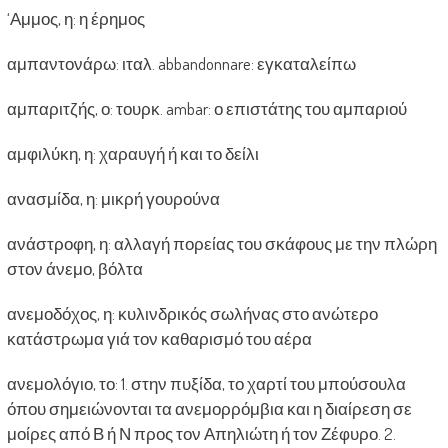
‘Αμμος, η: η έρημος
αμπαντονάρω: ιταλ. abbandonnare: εγκαταλείπω
αμπαριτζής, ο: τουρκ. ambar: ο επιστάτης του αμπαριού
αμφιλύκη, η: χαραυγή ή και το δείλι
ανασμίδα, η: μικρή γουρούνα
ανάστροφη, η: αλλαγή πορείας του σκάφους με την πλώρη
στον άνεμο, βόλτα
ανεμοδόχος, η: κυλινδρικός σωλήνας στο ανώτερο
κατάστρωμα γιά τον καθαρισμό του αέρα
ανεμολόγιο, το: 1. στην πυξίδα, το χαρτί του μπούσουλα
όπου σημειώνονται τα ανεμορρόμβια και η διαίρεση σε
μοίρες από Β ή Ν προς τον Απηλιώτη ή τον Ζέφυρο. 2.