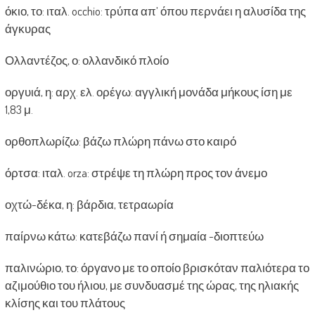
όκιο, το: ιταλ. occhio: τρύπα απ’ όπου περνάει η αλυσίδα της
άγκυρας
Ολλαντέζος, ο: ολλανδικό πλοίο
οργυιά, η: αρχ. ελ. ορέγω: αγγλική μονάδα μήκους ίση με
1,83 μ.
ορθοπλωρίζω: βάζω πλώρη πάνω στο καιρό
όρτσα: ιταλ. orza: στρέψε τη πλώρη προς τον άνεμο
οχτώ-δέκα, η: βάρδια, τετραωρία
παίρνω κάτω: κατεβάζω πανί ή σημαία -διοπτεύω
παλινώριο, το: όργανο με το οποίο βρισκόταν παλιότερα το
αζιμούθιο του ήλιου, με συνδυασμέ της ώρας, της ηλιακής
κλίσης και του πλάτους