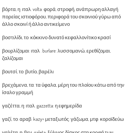
βόρτα, η: ιταλ. volta: φορά, στροφή, ανάπρωρη αλλαγή
πορείας ιστιοφόρου, περιφορά του σκοινιού γύρω από
άλλο σκοινί ή άλλο αντικείμενο
βοστιλίδι, το: κόκκινο δυνατό κεφαλλονίτικο κρασί
βουρλίζομαι: ιταλ . burlare: λυσσομανώ, ερεθίζομαι,
ζαλίζομαι
βουτσί, το: βυτίο, βαρέλι
βρεχάμενα, τα: τα ύφαλα, μέρη του πλοίου κάτω από την
ίσαλο γραμμή
γαζέττα, η: ιταλ. gazzetta: η εφημερίδα
γαζί, το: αραβ. kazy= μεταξωτός: γάζωμα, μτφ. κοροϊδεύω
γαλέτα, η: βεν. galeta: ξύλινος δίσκος στη κορφή των