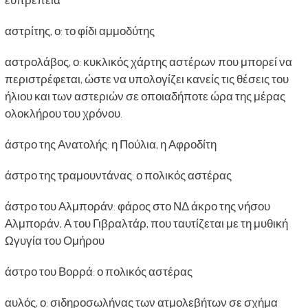
αστρίτης, ο: το φίδι αμμοδύτης
αστρολάβος, ο: κυκλικός χάρτης αστέρων που μπορεί να
περιστρέφεται, ώστε να υπολογίζει κανείς τις θέσεις του
ήλιου και των αστεριών σε οποιαδήποτε ώρα της μέρας
ολοκλήρου του χρόνου.
άστρο της Ανατολής: η Πούλια, η Αφροδίτη
άστρο της τραμουντάνας: ο πολικός αστέρας
άστρο του Αλμποράν: φάρος στο ΝΔ άκρο της νήσου
Αλμποράν, Α του Γιβραλτάρ, που ταυτίζεται με τη μυθική
Ωγυγία του Ομήρου
άστρο του Βορρά: ο πολικός αστέρας
αυλός, ο: σιδηροσωλήνας των ατμολεβήτων σε σχήμα