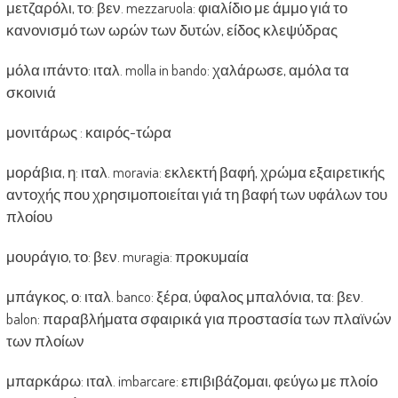
μετζαρόλι, το: βεν. mezzaruola: φιαλίδιο με άμμο γιά το
κανονισμό των ωρών των δυτών, είδος κλεψύδρας
μόλα ιπάντο: ιταλ. molla in bando: χαλάρωσε, αμόλα τα
σκοινιά
μονιτάρως : καιρός-τώρα
μοράβια, η: ιταλ. moravia: εκλεκτή βαφή, χρώμα εξαιρετικής
αντοχής που χρησιμοποιείται γιά τη βαφή των υφάλων του
πλοίου
μουράγιο, το: βεν. muragia: προκυμαία
μπάγκος, ο: ιταλ. banco: ξέρα, ύφαλος μπαλόνια, τα: βεν.
balon: παραβλήματα σφαιρικά για προστασία των πλαϊνών
των πλοίων
μπαρκάρω: ιταλ. imbarcare: επιβιβάζομαι, φεύγω με πλοίο