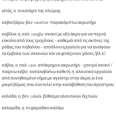
ιστός, ο: το κατάρτι της πλώρης
καβατζάρω: βεν. cavetzar: παρακάμπτω ακρωτήρι
καβίλια, η: ιταλ. caviglia: σκοινί με οξύ άκρο για να περνά
εύκολα από τους τροχίλους – καθεμιά από τις ακτίνες της
ρόδας του πηδαλίου – ατσάλινο εργαλείο για να ανοίγουν
τα έμβολα των σκοινιών και να φτιάχνουν γάσες (βλ.λ)
κάβος, ο: ιταλ. cavo: απόκρημνο ακρωτήρι – χοντρό σκοινί /
παίρνω κάβο : καταλαβαίνω καθετή, η: αλιευτικό εργαλείο,
από συνηθισμένο νήμα με αγκίστρι στην άκρη, κι ένα
μικρό βάρος που συντελεί στην καταβύθιση του άγκιστρου
καλάδα, η: βεν. calada: βύθισμα αλιευτικών διχτυών.
καλαμίδα, η: το ψαραδικο καλάμι