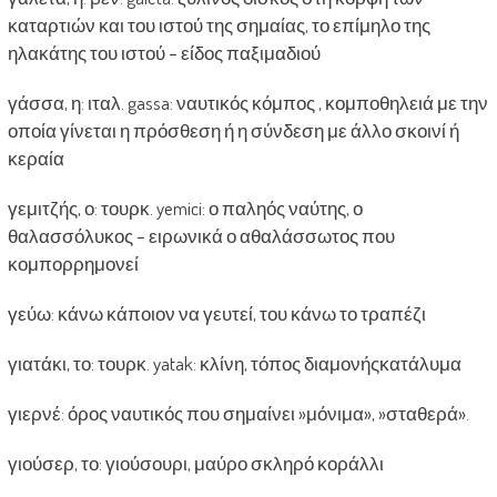
καταρτιών και του ιστού της σημαίας, το επίμηλο της
ηλακάτης του ιστού – είδος παξιμαδιού
γάσσα, η: ιταλ. gassa: ναυτικός κόμπος , κομποθηλειά με την
οποία γίνεται η πρόσθεση ή η σύνδεση με άλλο σκοινί ή
κεραία
γεμιτζής, ο: τουρκ. yemici: ο παληός ναύτης, ο
θαλασσόλυκος – ειρωνικά ο αθαλάσσωτος που
κομπορρημονεί
γεύω: κάνω κάποιον να γευτεί, του κάνω το τραπέζι
γιατάκι, το: τουρκ. yatak: κλίνη, τόπος διαμονήςκατάλυμα
γιερνέ: όρος ναυτικός που σημαίνει »μόνιμα», »σταθερά».
γιούσερ, το: γιούσουρι, μαύρο σκληρό κοράλλι