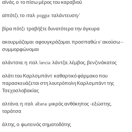
αϊνάς, ο: το πίσω μέρος του καραβιού
αϊπότζι, το: ιταλ. poggia: ταλάντευση/
βίρα πότζι: τραβήξτε δυνατότερα την άγκυρα
ακουρμάζομαι: αφουγκράζομαι, προσπαθώ ν’ ακούσω –
συμμορφώνομαι
αλάντσια, η: ιταλ. lancia: λάντζα, λέμβος, βενζινάκατος
αλάτι του Καρλσμπάντ: καθαρτικό φάρμακο που
παρασκευάζεται στη λουτρόπολη Καρλσμπάντ της
Τσεχοσλοβακίας
αλτάνα, η: ιταλ. altana: μικρός ανθόκηπος -εξώστης,
ταράτσα
άλτης, ο: φωτεινός σηματοδότης