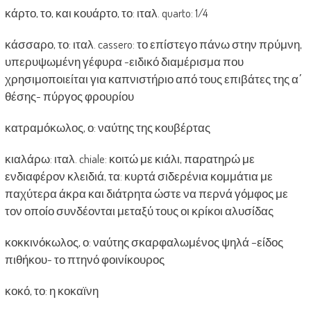
κάρτο, το, και κουάρτο, το: ιταλ. quarto: 1/4
κάσσαρο, το: ιταλ. cassero: το επίστεγο πάνω στην πρύμνη,
υπερυψωμένη γέφυρα -ειδικό διαμέρισμα που
χρησιμοποιείται για καπνιστήριο από τους επιβάτες της α΄
θέσης- πύργος φρουρίου
κατραμόκωλος, ο: ναύτης της κουβέρτας
κιαλάρω: ιταλ. chiale: κοιτώ με κιάλι, παρατηρώ με
ενδιαφέρον κλειδιά, τα: κυρτά σιδερένια κομμάτια με
παχύτερα άκρα και διάτρητα ώστε να περνά γόμφος με
τον οποίο συνδέονται μεταξύ τους οι κρίκοι αλυσίδας
κοκκινόκωλος, ο: ναύτης σκαρφαλωμένος ψηλά –είδος
πιθήκου- το πτηνό φοινίκουρος
κοκό, το: η κοκαϊνη