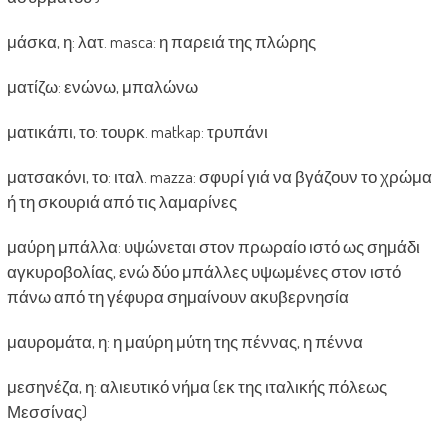
μάσκα, η: λατ. masca: η παρειά της πλώρης
ματίζω: ενώνω, μπαλώνω
ματικάπι, το: τουρκ. matkap: τρυπάνι
ματσακόνι, το: ιταλ. mazza: σφυρί γιά να βγάζουν το χρώμα
ή τη σκουριά από τις λαμαρίνες
μαύρη μπάλλα: υψώνεται στον πρωραίο ιστό ως σημάδι
αγκυροβολίας, ενώ δύο μπάλλες υψωμένες στον ιστό
πάνω από τη γέφυρα σημαίνουν ακυβερνησία
μαυρομάτα, η: η μαύρη μύτη της πέννας, η πέννα
μεσηνέζα, η: αλιευτικό νήμα (εκ της ιταλικής πόλεως
Μεσσίνας)