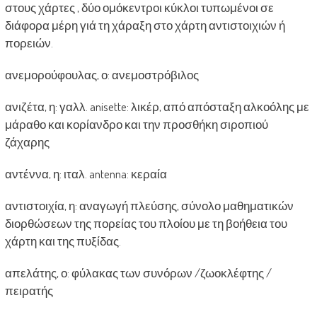
στους χάρτες , δύο ομόκεντροι κύκλοι τυπωμένοι σε
διάφορα μέρη γιά τη χάραξη στο χάρτη αντιστοιχιών ή
πορειών.
ανεμορούφουλας, ο: ανεμοστρόβιλος
ανιζέτα, η: γαλλ. anisette: λικέρ, από απόσταξη αλκοόλης με
μάραθο και κορίανδρο και την προσθήκη σιροπιού
ζάχαρης
αντέννα, η: ιταλ. antenna: κεραία
αντιστοιχία, η: αναγωγή πλεύσης, σύνολο μαθηματικών
διορθώσεων της πορείας του πλοίου με τη βοήθεια του
χάρτη και της πυξίδας.
απελάτης, ο: φύλακας των συνόρων /ζωοκλέφτης /
πειρατής