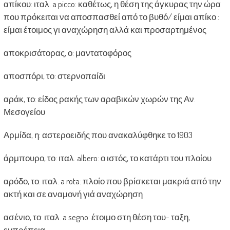
απίκου: ιταλ. a picco: καθέτως, η θέση της άγκυρας την ώρα
που πρόκειται να αποσπασθεί από το βυθό/ είμαι απίκο :
είμαι έτοιμος γι αναχώρηση αλλά και προσαρτημένος
αποκρισάτορας, ο: μαντατοφόρος
αποσπόρι, το: στερνοπαίδι
αράκ, το: είδος ρακής των αραβικών χωρών της Αν.
Μεσογείου
Αρμίδα, η: αστεροειδής που ανακαλύφθηκε το 1903
άρμπουρο, το: ιταλ. albero: ο ιστός, το κατάρτι του πλοίου
αρόδο, το: ιταλ. a rota: πλοίο που βρίσκεται μακριά από την
ακτή και σε αναμονή γιά αναχώρηση
ασένιο, το: ιταλ. a segno: έτοιμο στη θέση του- ταξη,
ευπρέπεια