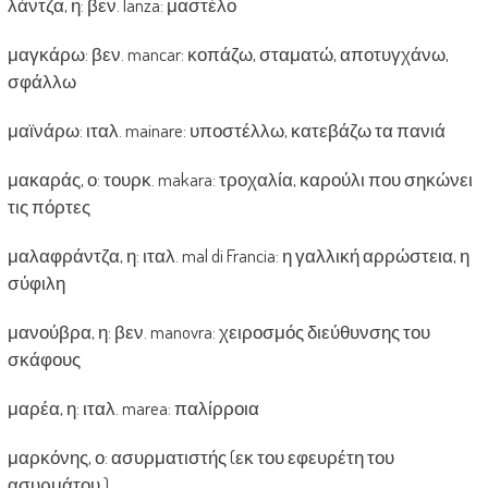
λάντζα, η: βεν. lanza: μαστέλο
μαγκάρω: βεν. mancar: κοπάζω, σταματώ, αποτυγχάνω,
σφάλλω
μαϊνάρω: ιταλ. mainare: υποστέλλω, κατεβάζω τα πανιά
μακαράς, ο: τουρκ. makara: τροχαλία, καρούλι που σηκώνει
τις πόρτες
μαλαφράντζα, η: ιταλ. mal di Francia: η γαλλική αρρώστεια, η
σύφιλη
μανούβρα, η: βεν. manovra: χειροσμός διεύθυνσης του
σκάφους
μαρέα, η: ιταλ. marea: παλίρροια
μαρκόνης, ο: ασυρματιστής (εκ του εφευρέτη του
ασυρμάτου )