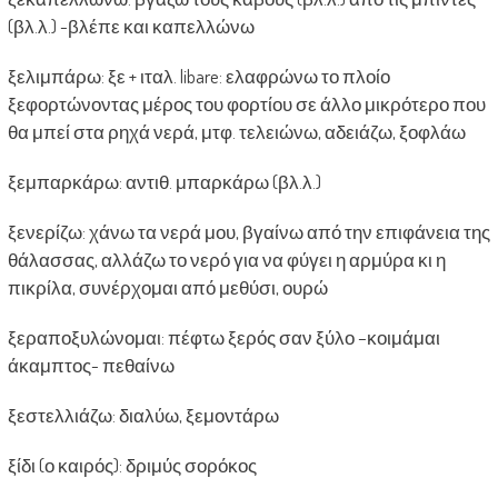
(βλ.λ.) -βλέπε και καπελλώνω
ξελιμπάρω: ξε + ιταλ. libare: ελαφρώνω το πλοίο
ξεφορτώνοντας μέρος του φορτίου σε άλλο μικρότερο που
θα μπεί στα ρηχά νερά, μτφ. τελειώνω, αδειάζω, ξοφλάω
ξεμπαρκάρω: αντιθ. μπαρκάρω (βλ.λ.)
ξενερίζω: χάνω τα νερά μου, βγαίνω από την επιφάνεια της
θάλασσας, αλλάζω το νερό για να φύγει η αρμύρα κι η
πικρίλα, συνέρχομαι από μεθύσι, ουρώ
ξεραποξυλώνομαι: πέφτω ξερός σαν ξύλο –κοιμάμαι
άκαμπτος- πεθαίνω
ξεστελλιάζω: διαλύω, ξεμοντάρω
ξίδι (ο καιρός): δριμύς σορόκος