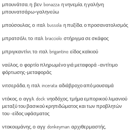
μπουνάτσα, η: βεν. bonazza: η νηνεμία, η γαλήνη:
μπουνατσάρω=γαληνεύω
μπούσουλας, ο: ιταλ. bussola: η πυξίδα, ο προσανατολισμός
μπρατσόλι, το: ιταλ. bracciolo: στήριγμα σε σκάφος
μπριγκαντίνι, το: ιταλ. brigantino: είδος καϊκιού
ναύλος, ο: φορτίο πληρωμένο γιά μεταφορά –αντίτιμο
φόρτωσης-μεταφοράς
νιτσεράδα, η: ιταλ. incerata: αδιάβροχο από μουσαμά
ντόκος, ο: αγγλ. dock: νηοδόχος, τμήμα εμπορικού λιμανιού
μεταξύ του βασικού κρηπιδώματος και των προβλητών
του -είδος υφάσματος
ντοκουμάνης, ο: αγγ. donkeyman: αρχιθερμαστής,