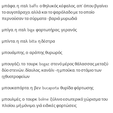
μπάφα, η: ιταλ. baffo: ο θηλυκός κέφαλος, απ’ όπου βγαίνει
το αυγοτάραχο, αλλά και το ψαρόλαδο με το οποίο
περνούσαν τα σύρματα -βαριά μυρωδιά
μπίγα, η: ιταλ. biga: φορτωτήρας, γερανός
μπίντα, η: ιταλ. bitta: η δέστρα
μπουάμπης, ο: αράπης θυρωρός
μπουγάζι, το: τουρκ. bogaz: στενό μέρος θάλασσας μεταξύ
δύο στενών, δίαυλος, κανάλι -η μπούκα, το στόμιο των
ιχθυοτροφείων
μπουκαπόρτα, η: βεν. bucaporta: θυρίδα φόρτωσης
μπουλμές, ο: τουρκ. bolme: ξύλινο εσωτερικό χώρισμα του
πλοίου, μή μόνιμο, γιά ειδικές φορτώσεις