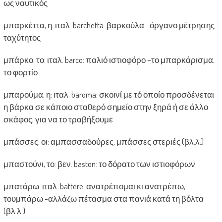
ως ναυτικός
μπαρκέττα, η: ιταλ. barchetta: βαρκούλα –όργανο μέτρησης
ταχύτητος
μπάρκο, το: ιταλ. barco: παλιό ιστιοφόρο –το μπαρκάρισμα,
το φορτίο
μπαρούμα, η: ιταλ. baroma: σκοινί με τό οποίο προσδένεται
η βάρκα σε κάποιο στα0ερό σημείο στην ξηρά ή σε άλλο
σκάφος, για να το τραβήξουμε
μπάσσες, οι: αμπασσαδούρες, μπάσσες στεριές (βλ.λ.)
μπαστούνι, το: βεν. baston: το δόρατο των ιστιοφόρων
μπατάρω: ιταλ. battere: ανατρέπομαι κι ανατρέπω,
τουμπάρω -αλλάζω πέτασμα στα πανιά κατά τη βόλτα
(βλ.λ.)