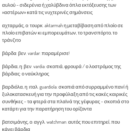
αυλού – σιδερένια ή χαλύβδινα όπλα εκτόξευσης των
»αστέρων» κατά τις νυχτερινές σημάνσεις
αχταρμάς, ο: τουρκ. aktarmah:η μεταβίβαση από πλοίο σε
πλοίο επιβατών κι εμπορευμάτων, το τρανσπόρτο, το
τράνζιτο
βάρδα: βεν. vardar: παραμέρισε!
βάρδια, η: βεν. vardia: σκοπιά, φρουρά / ο λοστρόμος της
βάρδιας: ο ναύκληρος
βαρδιόλα, η: ιταλ. guardiola: σκοπιά από συρραμμένο πανί ή
ξυλοκατασκευή για την προφύλαξη από τις κακές καιρικές
συνθήκες – τα φτερά στα πλαϊνά της γέφυρας – σκοπιά στο
κατάρτι για την παρατήρηση του ορίζοντα
βατσιμάνης, ο: αγγλ. watchman: αυτός που επιτηρεί, που
κάνει βάρδια