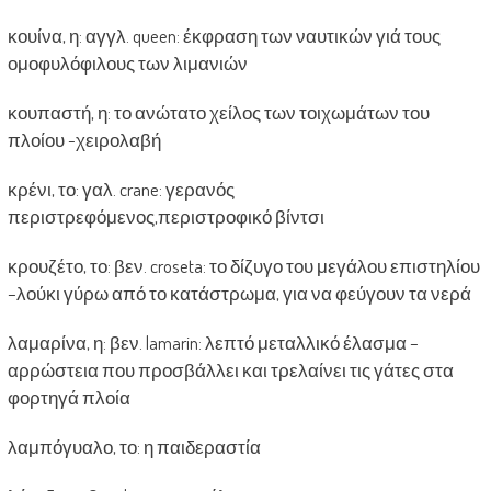
κουίνα, η: αγγλ. queen: έκφραση των ναυτικών γιά τους
ομοφυλόφιλους των λιμανιών
κουπαστή, η: το ανώτατο χείλος των τοιχωμάτων του
πλοίου -χειρολαβή
κρένι, το: γαλ. crane: γερανός
περιστρεφόμενος,περιστροφικό βίντσι
κρουζέτο, το: βεν. croseta: το δίζυγο του μεγάλου επιστηλίου
–λούκι γύρω από το κατάστρωμα, για να φεύγουν τα νερά
λαμαρίνα, η: βεν. lamarin: λεπτό μεταλλικό έλασμα –
αρρώστεια που προσβάλλει και τρελαίνει τις γάτες στα
φορτηγά πλοία
λαμπόγυαλο, το: η παιδεραστία