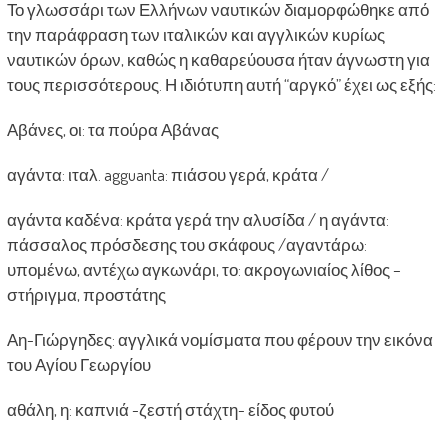
Το γλωσσάρι των Ελλήνων ναυτικών διαμορφώθηκε από
την παράφραση των ιταλικών και αγγλικών κυρίως
ναυτικών όρων, καθώς η καθαρεύουσα ήταν άγνωστη για
τους περισσότερους. Η ιδιότυπη αυτή “αργκό” έχει ως εξής:
Αβάνες, οι: τα πούρα Αβάνας
αγάντα: ιταλ. agguanta: πιάσου γερά, κράτα /
αγάντα καδένα: κράτα γερά την αλυσίδα / η αγάντα:
πάσσαλος πρόσδεσης του σκάφους /αγαντάρω:
υπομένω, αντέχω αγκωνάρι, το: ακρογωνιαίος λίθος –
στήριγμα, προστάτης
Αη-Γιώργηδες: αγγλικά νομίσματα που φέρουν την εικόνα
του Αγίου Γεωργίου
αθάλη, η: καπνιά -ζεστή στάχτη- είδος φυτού