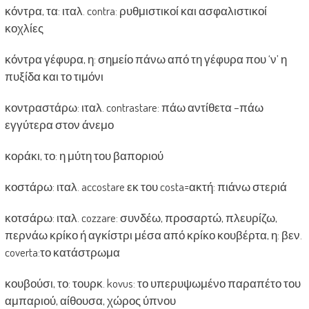
κόντρα, τα: ιταλ. contra: ρυθμιστικοί και ασφαλιστικοί
κοχλίες
κόντρα γέφυρα, η: σημείο πάνω από τη γέφυρα που ‘ν’ η
πυξίδα και το τιμόνι
κοντραστάρω: ιταλ. contrastare: πάω αντίθετα –πάω
εγγύτερα στον άνεμο
κοράκι, το: η μύτη του βαποριού
κοστάρω: ιταλ. accostare εκ του costa=ακτή: πιάνω στεριά
κοτσάρω: ιταλ. cozzare: συνδέω, προσαρτώ, πλευρίζω,
περνάω κρίκο ή αγκίστρι μέσα από κρίκο κουβέρτα, η: βεν.
coverta:το κατάστρωμα
κουβούσι, το: τουρκ. kovus: το υπερυψωμένο παραπέτο του
αμπαριού, αίθουσα, χώρος ύπνου