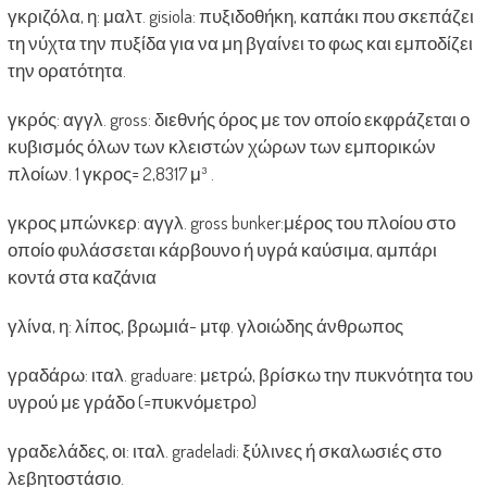
γκριζόλα, η: μαλτ. gisiola: πυξιδοθήκη, καπάκι που σκεπάζει
τη νύχτα την πυξίδα για να μη βγαίνει το φως και εμποδίζει
την ορατότητα.
γκρός: αγγλ. gross: διεθνής όρος με τον οποίο εκφράζεται ο
κυβισμός όλων των κλειστών χώρων των εμπορικών
πλοίων. 1 γκρος= 2,8317 μ³ .
γκρος μπώνκερ: αγγλ. gross bunker:μέρος του πλοίου στο
οποίο φυλάσσεται κάρβουνο ή υγρά καύσιμα, αμπάρι
κοντά στα καζάνια
γλίνα, η: λίπος, βρωμιά- μτφ. γλοιώδης άνθρωπος
γραδάρω: ιταλ. graduare: μετρώ, βρίσκω την πυκνότητα του
υγρού με γράδο (=πυκνόμετρο)
γραδελάδες, οι: ιταλ. gradeladi: ξύλινες ή σκαλωσιές στο
λεβητοστάσιο.