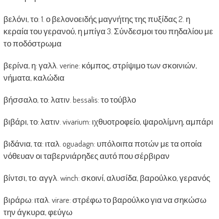
βελόνι, το: 1. ο βελονοειδής μαγνήτης της πυξίδας 2. η
κεραία του γερανού, η μπίγα 3. Σύνδεσμοι του πηδαλίου με
το ποδόστρωμα
βερίνα, η: γαλλ. verine: κόμπος, στρίψιμο των σκοινιών,
νήματα, καλώδια
βήσσαλο, το: λατιν. bessalis: το τούβλο
βιβάρι, το: λατιν. vivarium: ιχθυοτροφείο, ψαρολίμνη, αμπάρι
βιδάνια, τα: ιταλ. oguadagn: υπόλοιπα ποτών με τα οποία
νόθευαν οι ταβερνιάρηδες αυτό που σέρβιραν
βίντσι, το: αγγλ. winch: σκοινί, αλυσίδα, βαρούλκο, γερανός
βιράρω: ιταλ. virare: στρέφω το βαρούλκο για να σηκώσω
την άγκυρα, φεύγω