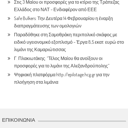
Στις 3 Μαίου οι προσφορές για το κτίριο της Τράπεζας
Ελλάδος στο ΝΑΤ – Ενδιαφέρον από ΕΕΕ
Safe Bulkers: Την Δευτέρα 14 Φεβρουαρίου η έναρξη
διαπραγμάτευσης των ομολογιών
Παραδόθηκε στη Σαμοθράκη περιπολικό σκάφος με
ειδικό υγειονομικό εξοπλισμό – Έργα 8,5 εκατ. ευρώ στο
λιμάνι της Καμαριώτισσας
Γ. Πλακιωτάκης: “Τέλος Μαίου θα ανοίξουν οι
προσφορές για το λιμάνι της Αλεξανδρούπολης”
Ψηφιακή πλατφόρμα http://epilotage.hcg.gr για την
πλοήγηση στα λιμάνια
ΕΠΙΚΟΙΝΩΝΊΑ