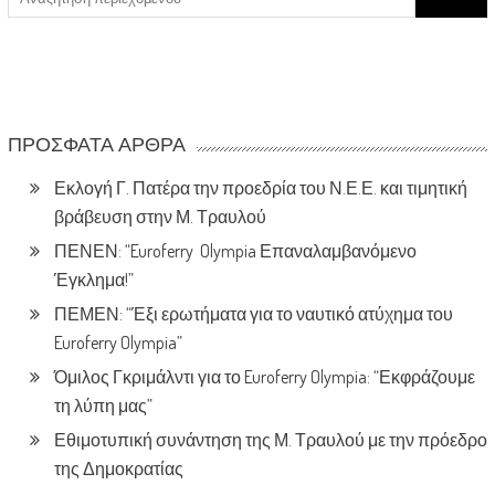
for:
ΠΡΌΣΦΑΤΑ ΆΡΘΡΑ
Εκλογή Γ. Πατέρα την προεδρία του Ν.Ε.Ε. και τιμητική
βράβευση στην Μ. Τραυλού
ΠΕΝΕΝ: “Euroferry Olympia Επαναλαμβανόμενο
Έγκλημα!”
ΠΕΜΕΝ: “Έξι ερωτήματα για το ναυτικό ατύχημα του
Euroferry Olympia”
Όμιλος Γκριμάλντι για το Euroferry Olympia: “Εκφράζουμε
τη λύπη μας”
Εθιμοτυπική συνάντηση της Μ. Τραυλού με την πρόεδρο
της Δημοκρατίας