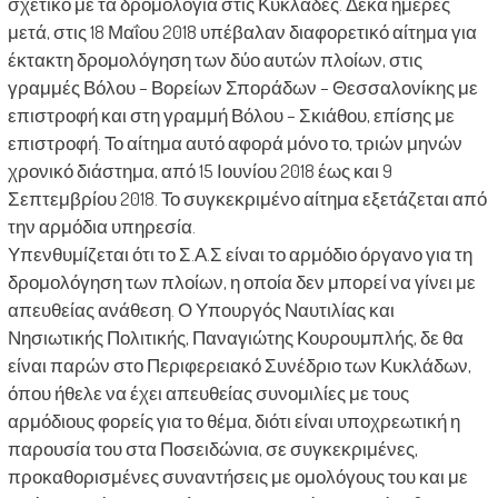
σχετικό με τα δρομολόγια στις Κυκλάδες. Δέκα ημέρες
μετά, στις 18 Μαΐου 2018 υπέβαλαν διαφορετικό αίτημα για
έκτακτη δρομολόγηση των δύο αυτών πλοίων, στις
γραμμές Βόλου – Βορείων Σποράδων – Θεσσαλονίκης με
επιστροφή και στη γραμμή Βόλου – Σκιάθου, επίσης με
επιστροφή. Το αίτημα αυτό αφορά μόνο το, τριών μηνών
χρονικό διάστημα, από 15 Ιουνίου 2018 έως και 9
Σεπτεμβρίου 2018. Το συγκεκριμένο αίτημα εξετάζεται από
την αρμόδια υπηρεσία.
Υπενθυμίζεται ότι το Σ.Α.Σ είναι το αρμόδιο όργανο για τη
δρομολόγηση των πλοίων, η οποία δεν μπορεί να γίνει με
απευθείας ανάθεση. Ο Υπουργός Ναυτιλίας και
Νησιωτικής Πολιτικής, Παναγιώτης Κουρουμπλής, δε θα
είναι παρών στο Περιφερειακό Συνέδριο των Κυκλάδων,
όπου ήθελε να έχει απευθείας συνομιλίες με τους
αρμόδιους φορείς για το θέμα, διότι είναι υποχρεωτική η
παρουσία του στα Ποσειδώνια, σε συγκεκριμένες,
προκαθορισμένες συναντήσεις με ομολόγους του και με