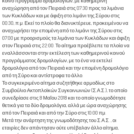
κοινό πρόγραμμα δρομολογίων, με καθημερινή
αναχώρηση από τον Πειραιά στις 07:30 προς τα λιμάνια
των Κυκλάδων και με άφιξη στο λιμάνι της Σύρου στις
00:30, π.μ. Εκεί το πλοίο θα διανυκτέρευε, προκειμένου να
αναχωρήσει την επομένη από το λιμάνι της Σύρου στις
07.00 με προορισμούς τα λιμάνια των Κυκλάδων και άφιξη
στον Πειραιά στις 22:00. Το αίτημα προέβλεπε τα πλοία να
εναλλάσσονται στην εκτέλεση των καθημερινού κοινού
προγράμματος δρομολογίων, με το ένα να εκτελεί
δρομολόγιο από τον Πειραιά και την επομένη δρομολόγιο
από τη Σύρο και αντίστροφα το άλλο.
Το συγκεκριμένο αίτημα συζητήθηκε αρμοδίως στο
Συμβούλιο Ακτοπλοϊκών Συγκοινωνιών (Σ.Α.Σ.), το οποίο
συνεδρίασε στις 8 Μαΐου 2018 και το οποίο γνωμοδότησε
θετικά για τα δύο δρομολόγια, αλλά με ώρα αναχώρησης
από τον Πειραιά και από την Σύρο στις 10:00 πμ.
Μετά την ανάρτηση της γνωμοδότησης του Σ.Α.Σ. , οι
εταιρίες δεν απάντησαν ούτε υπέβαλαν άλλο αίτημα,