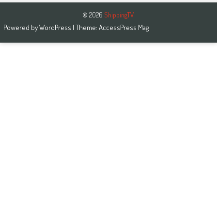
© 2026
ShippingTV
Powered by
WordPress
| Theme:
AccessPress Mag