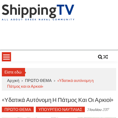
Skip
to
content
ShippingTV
All about Greek Naval Community
Είστε εδώ:
Αρχική
>
ΠΡΩΤΟ ΘΕΜΑ
>
«Υδατικά αυτόνομη η
Πάτμος και οι Αρκιοί»
«Υδατικά Αυτόνομη Η Πάτμος Και Οι Αρκιοί»
ΠΡΩΤΟ ΘΕΜΑ
ΥΠΟΥΡΓΕΙΟ ΝΑΥΤΙΛΙΑΣ
3 Ιουλίου 2017