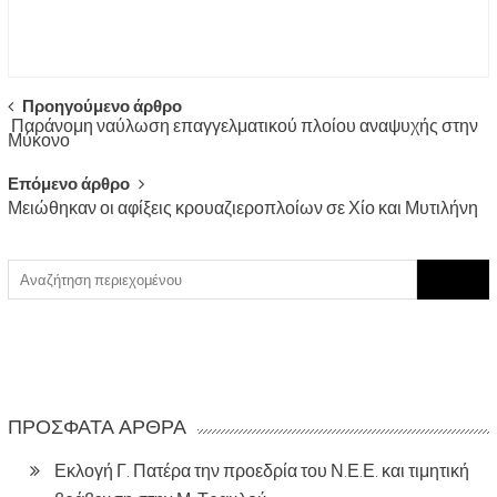
Post
Προηγούμενο άρθρο
Παράνομη ναύλωση επαγγελματικού πλοίου αναψυχής στην
navigation
Μύκονο
Επόμενο άρθρο
Μειώθηκαν οι αφίξεις κρουαζιεροπλοίων σε Χίο και Μυτιλήνη
Search
for:
ΠΡΌΣΦΑΤΑ ΆΡΘΡΑ
Εκλογή Γ. Πατέρα την προεδρία του Ν.Ε.Ε. και τιμητική