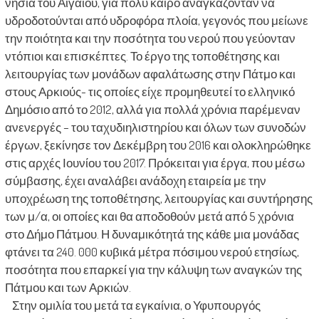
νησιά του Αιγαίου, για πολύ καιρό αναγκάζονταν να
υδροδοτούνται από υδροφόρα πλοία, γεγονός που μείωνε
την ποιότητα και την ποσότητα του νερού που γεύονταν
ντόπιοι και επισκέπτες. Το έργο της τοποθέτησης και
λειτουργίας των μονάδων αφαλάτωσης στην Πάτμο και
στους Αρκιούς- τις οποίες είχε προμηθευτεί το ελληνικό
Δημόσιο από το 2012, αλλά για πολλά χρόνια παρέμεναν
ανενεργές – του ταχυδιηλιστηρίου και όλων των συνοδών
έργων, ξεκίνησε τον Δεκέμβρη του 2016 και ολοκληρώθηκε
στις αρχές Ιουνίου του 2017. Πρόκειται για έργα, που μέσω
σύμβασης, έχει αναλάβει ανάδοχη εταιρεία με την
υποχρέωση της τοποθέτησης, λειτουργίας και συντήρησης
των μ/α, οι οποίες και θα αποδοθούν μετά από 5 χρόνια
στο Δήμο Πάτμου. Η δυναμικότητά της κάθε μια μονάδας
φτάνει τα 240. 000 κυβικά μέτρα πόσιμου νερού ετησίως,
ποσότητα που επαρκεί για την κάλυψη των αναγκών της
Πάτμου και των Αρκιών.
Στην ομιλία του μετά τα εγκαίνια, ο Υφυπουργός