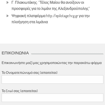
Γ. Πλακιωτάκης: “Τέλος Μαίου θα ανοίξουν οι
προσφορές για το λιμάνι της Αλεξανδρούπολης”
Ψηφιακή πλατφόρμα http://epilotage.hcg.gr για την
πλοήγηση στα λιμάνια
ΕΠΙΚΟΙΝΩΝΊΑ
Επικοινωνήστε μαζί μας χρησιμοποιώντας την παρακάτω φόρμα
Το Ονοματεπώνυμό σας (απαιτείται)
Το Email σας (απαιτείται)