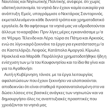
Ναυτιλίας και Νησιωτικής Πολιτικής, ανέφερε, ότι χωρίς
υδατική αυτονομία, τα νησιά δεν έχουν καμία ευκαιρία για
ανάπτυξη. Εμείς, υπογράμμισε ο Νεκτάριος Σαντορινιός,
εκμεταλλευόμενοι κάθε δυνατό τρόπο και χρηματοδοτικό
εργαλείο, δε θα αφήσουμε τα νησιά μας να υδροδοτούνται
άλλο με το καραβάκι. Πριν λίγες μέρες εγκαινιάσαμε μ/α
σε Ψέριμο, Τέλενδο και Λέρο, τώρα σε Πάτμο και Αρκιούς,
ενώ σε λίγο καιρό ξεκινάνε τα έργα για εγκατάσταση μ/α
σε Καστελόριζο, Λειψούς, Κατάπολα Αμοργού, Κίμωλο,
Ηρακλειά και Μαράθι. Παράλληλα χρηματοδοτήθηκε ήδη η
ενίσχυση των μ/α του Κουφονησίου και το ίδιο θα γίνει και
για το Αγαθονήσι.
Αυτή η Κυβέρνηση, τόνισε, με τα έργα λειτουργίας
αφαλατώσεων που έχουν ξεκινήσει να υλοποιούνται,
αποδεικνύει ότι είναι σταθερά προσανατολισμένη στο να
δώσει λύσεις στις βασικές ανάγκες των νησιωτών και να
δημιουργήσει όλες τις αναπτυξιακές προοπτικές που
χρειάζονται τα νησιά μας.