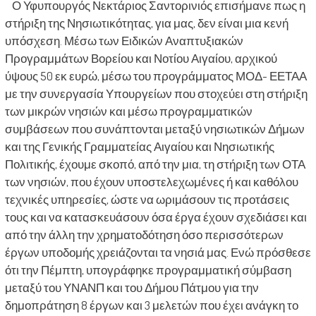
Ο Υφυπουργός Νεκτάριος Σαντορινιός επισήμανε πως η
στήριξη της Νησιωτικότητας, για μας, δεν είναι μια κενή
υπόσχεση. Μέσω των Ειδικών Αναπτυξιακών
Προγραμμάτων Βορείου και Νοτίου Αιγαίου, αρχικού
ύψους 50 εκ ευρώ, μέσω του προγράμματος ΜΟΔ- ΕΕΤΑΑ
με την συνεργασία Υπουργείων που στοχεύει στη στήριξη
των μικρών νησιών και μέσω προγραμματικών
συμβάσεων που συνάπτονται μεταξύ νησιωτικών Δήμων
και της Γενικής Γραμματείας Αιγαίου και Νησιωτικής
Πολιτικής, έχουμε σκοπό, από την μια, τη στήριξη των ΟΤΑ
των νησιών, που έχουν υποστελεχωμένες ή και καθόλου
τεχνικές υπηρεσίες, ώστε να ωριμάσουν τις προτάσεις
τους και να κατασκευάσουν όσα έργα έχουν σχεδιάσει και
από την άλλη την χρηματοδότηση όσο περισσότερων
έργων υποδομής χρειάζονται τα νησιά μας. Ενώ πρόσθεσε
ότι την Πέμπτη, υπογράφηκε προγραμματική σύμβαση
μεταξύ του ΥΝΑΝΠ και του Δήμου Πάτμου για την
δημοπράτηση 8 έργων και 3 μελετών που έχει ανάγκη το