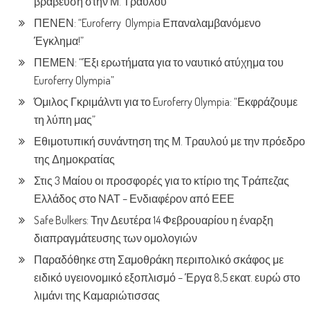
βράβευση στην Μ. Τραυλού
ΠΕΝΕΝ: “Euroferry Olympia Επαναλαμβανόμενο
Έγκλημα!”
ΠΕΜΕΝ: “Έξι ερωτήματα για το ναυτικό ατύχημα του
Euroferry Olympia”
Όμιλος Γκριμάλντι για το Euroferry Olympia: “Εκφράζουμε
τη λύπη μας”
Εθιμοτυπική συνάντηση της Μ. Τραυλού με την πρόεδρο
της Δημοκρατίας
Στις 3 Μαίου οι προσφορές για το κτίριο της Τράπεζας
Ελλάδος στο ΝΑΤ – Ενδιαφέρον από ΕΕΕ
Safe Bulkers: Την Δευτέρα 14 Φεβρουαρίου η έναρξη
διαπραγμάτευσης των ομολογιών
Παραδόθηκε στη Σαμοθράκη περιπολικό σκάφος με
ειδικό υγειονομικό εξοπλισμό – Έργα 8,5 εκατ. ευρώ στο
λιμάνι της Καμαριώτισσας