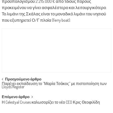
προϋπολογισμού 2.215.000 € από Ίδιους πόρους
προκειμένου να γίνει ασφαλέστερο και λειτουργικότερο.
Το λιμάνι της Σκάλας είναι το μοναδικό λιμάνι του νησιού
που εξυπηρετεί Ο/Γ πλοία (ferry boat).
Post
Προηγούμενο άρθρο
Παρέχει εκπαίδευση το “Μαρία Τσάκος” με πιστοποίηση των
navigation
Lloyds Register
Επόμενο άρθρο
Η Celestyal Cruises καλωσορίζει το νέο CEO Κρις Θεοφιλίδη