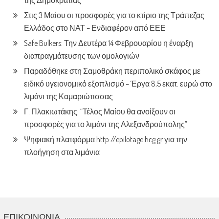
της Δημοκρατίας
Στις 3 Μαίου οι προσφορές για το κτίριο της Τράπεζας
Ελλάδος στο ΝΑΤ – Ενδιαφέρον από ΕΕΕ
Safe Bulkers: Την Δευτέρα 14 Φεβρουαρίου η έναρξη
διαπραγμάτευσης των ομολογιών
Παραδόθηκε στη Σαμοθράκη περιπολικό σκάφος με
ειδικό υγειονομικό εξοπλισμό – Έργα 8,5 εκατ. ευρώ στο
λιμάνι της Καμαριώτισσας
Γ. Πλακιωτάκης: “Τέλος Μαίου θα ανοίξουν οι
προσφορές για το λιμάνι της Αλεξανδρούπολης”
Ψηφιακή πλατφόρμα http://epilotage.hcg.gr για την
πλοήγηση στα λιμάνια
ΕΠΙΚΟΙΝΩΝΊΑ