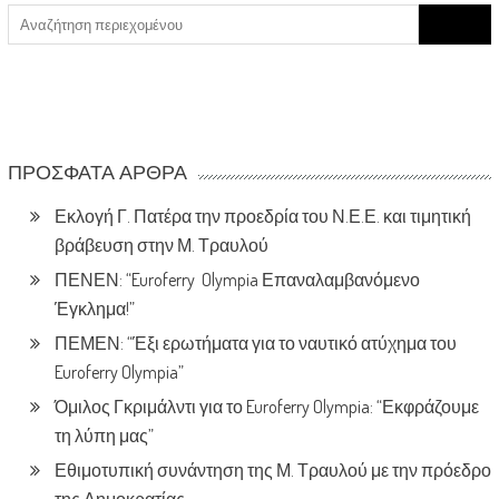
Search
for:
ΠΡΌΣΦΑΤΑ ΆΡΘΡΑ
Εκλογή Γ. Πατέρα την προεδρία του Ν.Ε.Ε. και τιμητική
βράβευση στην Μ. Τραυλού
ΠΕΝΕΝ: “Euroferry Olympia Επαναλαμβανόμενο
Έγκλημα!”
ΠΕΜΕΝ: “Έξι ερωτήματα για το ναυτικό ατύχημα του
Euroferry Olympia”
Όμιλος Γκριμάλντι για το Euroferry Olympia: “Εκφράζουμε
τη λύπη μας”
Εθιμοτυπική συνάντηση της Μ. Τραυλού με την πρόεδρο