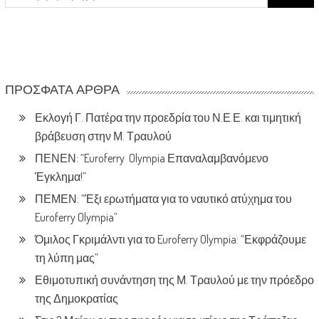
for:
ΠΡΌΣΦΑΤΑ ΆΡΘΡΑ
Εκλογή Γ. Πατέρα την προεδρία του Ν.Ε.Ε. και τιμητική
βράβευση στην Μ. Τραυλού
ΠΕΝΕΝ: “Euroferry Olympia Επαναλαμβανόμενο
Έγκλημα!”
ΠΕΜΕΝ: “Έξι ερωτήματα για το ναυτικό ατύχημα του
Euroferry Olympia”
Όμιλος Γκριμάλντι για το Euroferry Olympia: “Εκφράζουμε
τη λύπη μας”
Εθιμοτυπική συνάντηση της Μ. Τραυλού με την πρόεδρο
της Δημοκρατίας