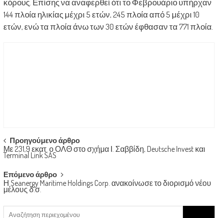
κόρους. Επίσης να αναφερθεί ότι το Φεβρουάριο υπήρχαν
144 πλοία ηλικίας μέχρι 5 ετών, 245 πλοία από 5 μέχρι 10
ετών, ενώ τα πλοία άνω των 30 ετών έφθασαν τα 771 πλοία.
Post
Προηγούμενο άρθρο
Με 231,9 εκατ. ο ΟΛΘ στο σχήμα Ι. Σαββίδη, Deutsche Invest και
navigation
Terminal Link SAS
Επόμενο άρθρο
Η Seanergy Maritime Holdings Corp. ανακοίνωσε το διορισμό νέου
μέλους δ.σ.
Search