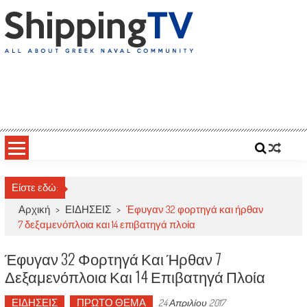
Skip
to
content
ShippingTV
All about Greek Naval Community
Είστε εδώ:
Αρχική
>
ΕΙΔΗΣΕΙΣ
>
Έφυγαν 32 φορτηγά και ήρθαν
7 δεξαμενόπλοια και 14 επιβατηγά πλοία
Έφυγαν 32 Φορτηγά Και Ήρθαν 7
Δεξαμενόπλοια Και 14 Επιβατηγά Πλοία
ΕΙΔΗΣΕΙΣ
ΠΡΩΤΟ ΘΕΜΑ
24 Απριλίου 2017