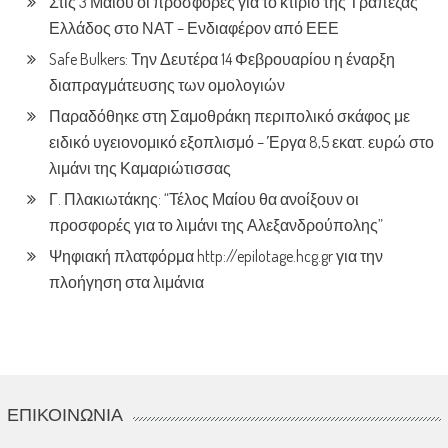
Στις 3 Μαίου οι προσφορές για το κτίριο της Τράπεζας
Ελλάδος στο ΝΑΤ – Ενδιαφέρον από ΕΕΕ
Safe Bulkers: Την Δευτέρα 14 Φεβρουαρίου η έναρξη
διαπραγμάτευσης των ομολογιών
Παραδόθηκε στη Σαμοθράκη περιπολικό σκάφος με
ειδικό υγειονομικό εξοπλισμό – Έργα 8,5 εκατ. ευρώ στο
λιμάνι της Καμαριώτισσας
Γ. Πλακιωτάκης: “Τέλος Μαίου θα ανοίξουν οι
προσφορές για το λιμάνι της Αλεξανδρούπολης”
Ψηφιακή πλατφόρμα http://epilotage.hcg.gr για την
πλοήγηση στα λιμάνια
ΕΠΙΚΟΙΝΩΝΊΑ