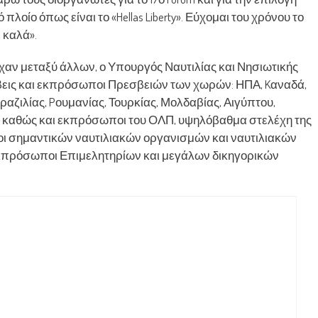
 πλοίο όπως είναι το «Hellas Liberty». Εύχομαι του χρόνου το
 καλά».
τείχαν μεταξύ άλλων, ο Υπουργός Ναυτιλίας και Νησιωτικής
βεις και εκπρόσωποι Πρεσβειών των χωρών: ΗΠΑ, Kαναδά,
αζιλίας, Pουμανίας, Τουρκίας, Μολδαβίας, Αιγύπτου,
ν καθώς και εκπρόσωποι του ΟΛΠ, υψηλόβαθμα στελέχη της
οι σημαντικών ναυτιλιακών οργανισμών και ναυτιλιακών
 εκπρόσωποι Επιμελητηρίων και μεγάλων δικηγορικών