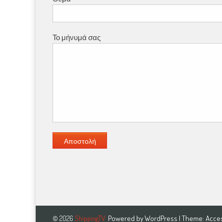
Το μήνυμά σας
Powered by
WordPress
| Theme:
Acce
© 2026
ShippingTV