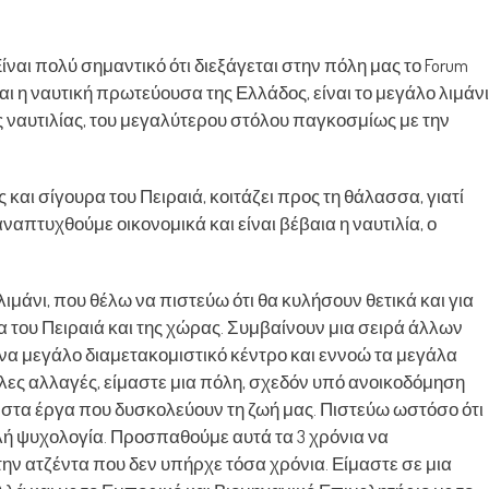
ναι πολύ σημαντικό ότι διεξάγεται στην πόλη μας το Forum
ίναι η ναυτική πρωτεύουσα της Ελλάδος, είναι το μεγάλο λιμάνι
ής ναυτιλίας, του μεγαλύτερου στόλου παγκοσμίως με την
και σίγουρα του Πειραιά, κοιτάζει προς τη θάλασσα, γιατί
ναπτυχθούμε οικονομικά και είναι βέβαια η ναυτιλία, ο
μάνι, που θέλω να πιστεύω ότι θα κυλήσουν θετικά και για
μία του Πειραιά και της χώρας. Συμβαίνουν μια σειρά άλλων
να μεγάλο διαμετακομιστικό κέντρο και εννοώ τα μεγάλα
λλες αλλαγές, είμαστε μια πόλη, σχεδόν υπό ανοικοδόμηση
 στα έργα που δυσκολεύουν τη ζωή μας. Πιστεύω ωστόσο ότι
αλή ψυχολογία. Προσπαθούμε αυτά τα 3 χρόνια να
ην ατζέντα που δεν υπήρχε τόσα χρόνια. Είμαστε σε μια