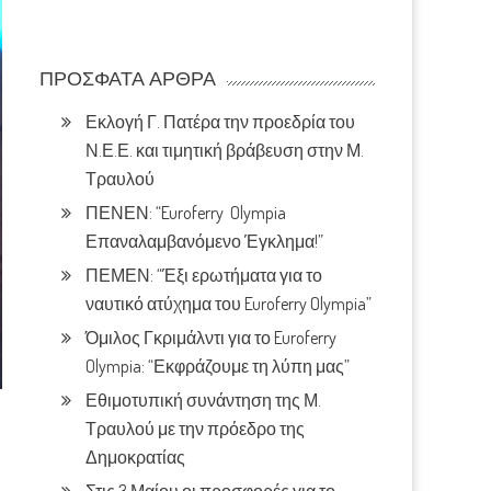
ΠΡΌΣΦΑΤΑ ΆΡΘΡΑ
Εκλογή Γ. Πατέρα την προεδρία του
Ν.Ε.Ε. και τιμητική βράβευση στην Μ.
Τραυλού
ΠΕΝΕΝ: “Euroferry Olympia
Επαναλαμβανόμενο Έγκλημα!”
ΠΕΜΕΝ: “Έξι ερωτήματα για το
ναυτικό ατύχημα του Euroferry Olympia”
Όμιλος Γκριμάλντι για το Euroferry
Olympia: “Εκφράζουμε τη λύπη μας”
Εθιμοτυπική συνάντηση της Μ.
Τραυλού με την πρόεδρο της
Δημοκρατίας