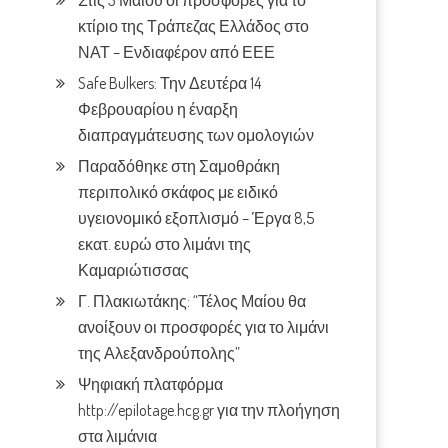
Στις 3 Μαίου οι προσφορές για το
κτίριο της Τράπεζας Ελλάδος στο
ΝΑΤ – Ενδιαφέρον από ΕΕΕ
Safe Bulkers: Την Δευτέρα 14
Φεβρουαρίου η έναρξη
διαπραγμάτευσης των ομολογιών
Παραδόθηκε στη Σαμοθράκη
περιπολικό σκάφος με ειδικό
υγειονομικό εξοπλισμό – Έργα 8,5
εκατ. ευρώ στο λιμάνι της
Καμαριώτισσας
Γ. Πλακιωτάκης: “Τέλος Μαίου θα
ανοίξουν οι προσφορές για το λιμάνι
της Αλεξανδρούπολης”
Ψηφιακή πλατφόρμα
http://epilotage.hcg.gr για την πλοήγηση
στα λιμάνια