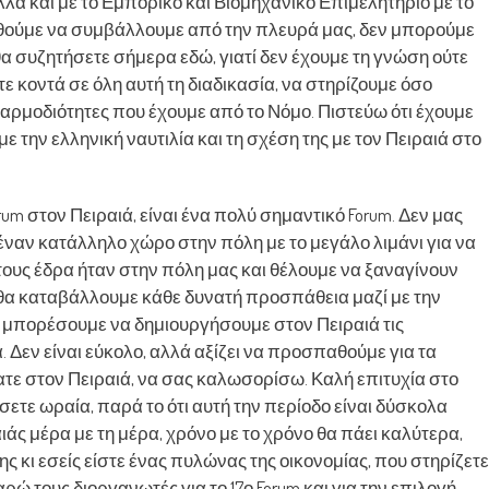
αλλά και με το Εμπορικό και Βιομηχανικό Επιμελητήριο με το
θούμε να συμβάλλουμε από την πλευρά μας, δεν μπορούμε
 θα συζητήσετε σήμερα εδώ, γιατί δεν έχουμε τη γνώση ούτε
τε κοντά σε όλη αυτή τη διαδικασία, να στηρίζουμε όσο
 αρμοδιότητες που έχουμε από το Νόμο. Πιστεύω ότι έχουμε
ε την ελληνική ναυτιλία και τη σχέση της με τον Πειραιά στο
orum στον Πειραιά, είναι ένα πολύ σημαντικό Forum. Δεν μας
 έναν κατάλληλο χώρο στην πόλη με το μεγάλο λιμάνι για να
ους έδρα ήταν στην πόλη μας και θέλουμε να ξαναγίνουν
ι θα καταβάλλουμε κάθε δυνατή προσπάθεια μαζί με την
ς μπορέσουμε να δημιουργήσουμε στον Πειραιά τις
Δεν είναι εύκολο, αλλά αξίζει να προσπαθούμε για τα
ε στον Πειραιά, να σας καλωσορίσω. Καλή επιτυχία στο
σετε ωραία, παρά το ότι αυτή την περίοδο είναι δύσκολα
ιάς μέρα με τη μέρα, χρόνο με το χρόνο θα πάει καλύτερα,
ης κι εσείς είστε ένας πυλώνας της οικονομίας, που στηρίζετε
αρώ τους διοργανωτές για το 17ο Forum και για την επιλογή