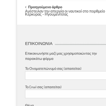
Post
Προηγούμενο άρθρο
Ανέστειλαν την απεργία οι ναυτικοί στο πορθμείο
Κέρκυρας – Ηγουμενίτσας
navigation
ΕΠΙΚΟΙΝΩΝΊΑ
Επικοινωνήστε μαζί μας χρησιμοποιώντας την
παρακάτω φόρμα
Το Ονοματεπώνυμό σας (απαιτείται)
Το Email σας (απαιτείται)
Θέμα