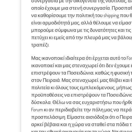
συνεργασία με την οικογένεια της ναυτιλίας, 
οποίο έχουμε μια στενή συνεργασία. Προσπα
να καθορίσουμε την πολιτική του shipping που
είναι αρμοδιότητά μας, αλλά θέλουμε να είμασ
μπορούμε σύμφωνα με τις δυνατότητες και τις
πετύχει κι εμείς από την πλευρά μας να βάλουμ
τραπέζι.
Μας ικανοποιεί ιδιαίτερα ότι έρχεται αυτό το F
ικανοποιεί και μας στεναχωρεί ότι δεν έχουμε
επιστρέψουν τα Ποσειδώνια, καθώς η φυσική τ
στον Πειραιά. Μας στεναχωρεί, μας θλίβει κα
πολιτεία κι όλους τους εμπλεκόμενους, μήπω
προϋποθέσεις να επιστρέψουν τα Ποσειδώνια. 
δύσκολα. Θέλω να σας ευχαριστήσω που ήρθατ
Forum κι αν περιδιαβείτε την πόλη μας να περά
προσπελάσιμη. Είμαστε αισιόδοξοι ότι ο Πειρα
αρκεί βέβαια και η χώρα να σταθεί στα πόδια τ
και την εθνική οικονομία και τη χώρα. Να συγχ