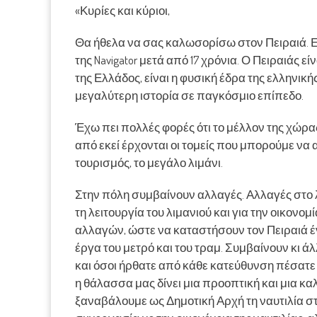
«Κυρίες και κύριοι,
Θα ήθελα να σας καλωσορίσω στον Πειραιά. Εί
της Navigator μετά από 17 χρόνια. Ο Πειραιάς ε
της Ελλάδος, είναι η φυσική έδρα της ελληνικ
μεγαλύτερη ιστορία σε παγκόσμιο επίπεδο.
Έχω πει πολλές φορές ότι το μέλλον της χώρας 
από εκεί έρχονται οι τομείς που μπορούμε να α
τουρισμός, το μεγάλο λιμάνι.
Στην πόλη συμβαίνουν αλλαγές. Αλλαγές στο λι
τη λειτουργία του λιμανιού και για την οικονο
αλλαγών, ώστε να καταστήσουν τον Πειραιά έ
έργα του μετρό και του τραμ. Συμβαίνουν κι ά
και όσοι ήρθατε από κάθε κατεύθυνση πέσατε
η θάλασσα μας δίνει μια προοπτική και μια κ
ξαναβάλουμε ως Δημοτική Αρχή τη ναυτιλία στ