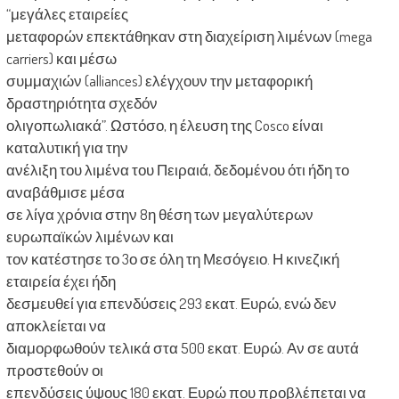
“μεγάλες εταιρείες
μεταφορών επεκτάθηκαν στη διαχείριση λιμένων (mega
carriers) και μέσω
συμμαχιών (alliances) ελέγχουν την μεταφορική
δραστηριότητα σχεδόν
ολιγοπωλιακά”. Ωστόσο, η έλευση της Cosco είναι
καταλυτική για την
ανέλιξη του λιμένα του Πειραιά, δεδομένου ότι ήδη το
αναβάθμισε μέσα
σε λίγα χρόνια στην 8η θέση των μεγαλύτερων
ευρωπαϊκών λιμένων και
τον κατέστησε το 3ο σε όλη τη Μεσόγειο. Η κινεζική
εταιρεία έχει ήδη
δεσμευθεί για επενδύσεις 293 εκατ. Ευρώ, ενώ δεν
αποκλείεται να
διαμορφωθούν τελικά στα 500 εκατ. Ευρώ. Αν σε αυτά
προστεθούν οι
επενδύσεις ύψους 180 εκατ. Ευρώ που προβλέπεται να