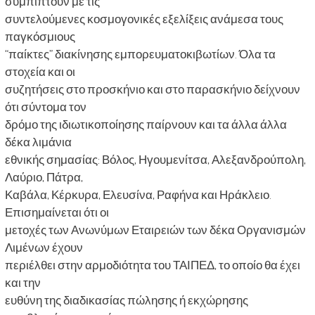
συμπίπτουν με τις
συντελούμενες κοσμογονικές εξελίξεις ανάμεσα τους
παγκόσμιους
“παίκτες” διακίνησης εμπορευματοκιβωτίων. Όλα τα
στοχεία και οι
συζητήσεις στο προσκήνιο και στο παρασκήνιο δείχνουν
ότι σύντομα τον
δρόμο της ιδιωτικοποίησης παίρνουν και τα άλλα άλλα
δέκα λιμάνια
εθνικής σημασίας: Βόλος, Ηγουμενίτσα, Αλεξανδρούπολη,
Λαύριο, Πάτρα,
Καβάλα, Κέρκυρα, Ελευσίνα, Ραφήνα και Ηράκλειο.
Επισημαίνεται ότι οι
μετοχές των Ανωνύμων Εταιρειών των δέκα Οργανισμών
Λιμένων έχουν
περιέλθει στην αρμοδιότητα του ΤΑΙΠΕΔ, το οποίο θα έχει
και την
ευθύνη της διαδικασίας πώλησης ή εκχώρησης