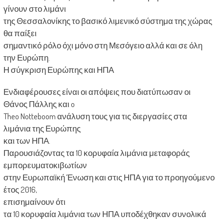
γίνουν στο λιμάνι
της Θεσσαλονίκης το βασικό λιμενικό σύστημα της χώρας
θα παίξει
σημαντικό ρόλο όχι μόνο στη Μεσόγειο αλλά και σε όλη
την Ευρώπη.
Η σύγκριση Ευρώπης και ΗΠΑ
Ενδιαφέρουσες είναι οι απόψεις που διατύπωσαν οι
Θάνος Πάλλης και o
Theo Notteboom ανάλυση τους για τις διεργασίες στα
λιμάνια της Ευρώπης
και των ΗΠΑ.
Παρουσιάζοντας τα 10 κορυφαία λιμάνια μεταφοράς
εμπορευματοκιβωτίων
στην Ευρωπαϊκή Ένωση και στις ΗΠΑ για το προηγούμενο
έτος 2016,
επισημαίνουν ότι
τα 10 κορυφαία λιμάνια των ΗΠΑ υποδέχθηκαν συνολικά