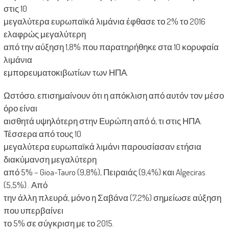
στις 10
μεγαλύτερα ευρωπαϊκά λιμάνια έφθασε το 2% το 2016
ελαφρώς μεγαλύτερη
από την αύξηση 1,8% που παρατηρήθηκε στα 10 κορυφαία
λιμάνια
εμπορευματοκιβωτίων των ΗΠΑ.
Ωστόσο, επισημαίνουν ότι η απόκλιση από αυτόν τον μέσο
όρο είναι
αισθητά υψηλότερη στην Ευρώπη από ό, τι στις ΗΠΑ.
Τέσσερα από τους 10
μεγαλύτερα ευρωπαϊκά λιμάνι παρουσίασαν ετήσια
διακύμανση μεγαλύτερη
από 5% – Gioa-Tauro (9,8%), Πειραιάς (9,4%) και Algeciras
(5,5%) . Από
την άλλη πλευρά, μόνο η Σαβάνα (7,2%) σημείωσε αύξηση
που υπερβαίνει
το 5% σε σύγκριση με το 2015.