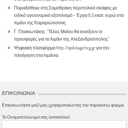
Παραδόθηκε στη Σαμοθράκη περιπολικό σκάφος με
ειδικό υγειονομικό εξοπλισμό – Έργα 8,5 εκατ. ευρώ στο
λιμάνι της Καμαριώτισσας
Γ. Πλακιωτάκης: “Τέλος Μαίου θα ανοίξουν οι
προσφορές για το λιμάνι της Αλεξανδρούπολης”
Ψηφιακή πλατφόρμα http://epilotage.hcg.gr για την
πλοήγηση στα λιμάνια
ΕΠΙΚΟΙΝΩΝΊΑ
Επικοινωνήστε μαζί μας χρησιμοποιώντας την παρακάτω φόρμα
Το Ονοματεπώνυμό σας (απαιτείται)