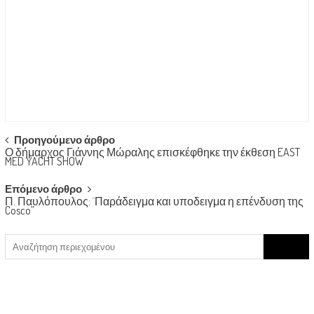
Post
Προηγούμενο άρθρο
Ο δήμαρχος Γιάννης Μώραλης επισκέφθηκε την έκθεση EAST
navigation
MED YACHT SHOW
Επόμενο άρθρο
Π. Παυλόπουλος: ¨Παράδειγμα και υποδειγμα η επένδυση της
Cosco”
Search
for: