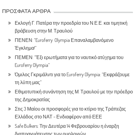
ΠΡΌΣΦΑΤΑ ΆΡΘΡΑ
Εκλογή Γ. Πατέρα την προεδρία του Ν.Ε.Ε. και τιμητική
βράβευση στην Μ. Τραυλού
ΠΕΝΕΝ: “Euroferry Olympia Επαναλαμβανόμενο
Έγκλημα!”
ΠΕΜΕΝ: “Έξι ερωτήματα για το ναυτικό ατύχημα του
Euroferry Olympia”
Όμιλος Γκριμάλντι για το Euroferry Olympia: “Εκφράζουμε
τη λύπη μας”
Εθιμοτυπική συνάντηση της Μ. Τραυλού με την πρόεδρο
της Δημοκρατίας
Στις 3 Μαίου οι προσφορές για το κτίριο της Τράπεζας
Ελλάδος στο ΝΑΤ – Ενδιαφέρον από ΕΕΕ
Safe Bulkers: Την Δευτέρα 14 Φεβρουαρίου η έναρξη
διαπραγμάτευσης των ομολογιών