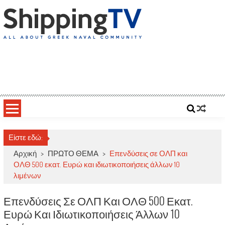
Skip
to
content
ShippingTV
All about Greek Naval Community
Είστε εδώ:
Αρχική
>
ΠΡΩΤΟ ΘΕΜΑ
>
Επενδύσεις σε ΟΛΠ και
ΟΛΘ 500 εκατ. Ευρώ και ιδιωτικοποιήσεις άλλων 10
λιμένων
Επενδύσεις Σε ΟΛΠ Και ΟΛΘ 500 Εκατ.
Ευρώ Και Ιδιωτικοποιήσεις Άλλων 10