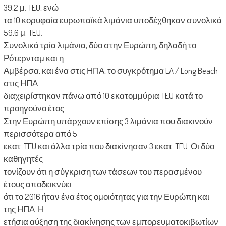
39,2 μ. TEU, ενώ
τα 10 κορυφαία ευρωπαϊκά λιμάνια υποδέχθηκαν συνολικά
59,6 μ. TEU.
Συνολικά τρία λιμάνια, δύο στην Ευρώπη, δηλαδή το
Ρότερνταμ και η
Αμβέρσα, και ένα στις ΗΠΑ, το συγκρότημα LA / Long Beach
στις ΗΠΑ
διαχειρίστηκαν πάνω από 10 εκατομμύρια TEU κατά το
προηγούνο έτος.
Στην Ευρώπη υπάρχουν επίσης 3 λιμάνια που διακινούν
περισσότερα από 5
εκατ. TEU και άλλα τρία που διακίνησαν 3 εκατ. TEU. Οι δύο
καθηγητές
τονίζουν ότι η σύγκριση των τάσεων του περασμένου
έτους αποδεικνύει
ότι το 2016 ήταν ένα έτος ομοιότητας για την Ευρώπη και
της ΗΠΑ. Η
ετήσια αύξηση της διακίνησης των εμπορευματοκιβωτίων