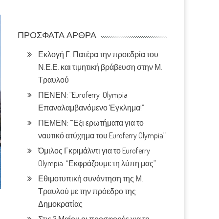
ΠΡΌΣΦΑΤΑ ΆΡΘΡΑ
Εκλογή Γ. Πατέρα την προεδρία του
Ν.Ε.Ε. και τιμητική βράβευση στην Μ.
Τραυλού
ΠΕΝΕΝ: “Euroferry Olympia
Επαναλαμβανόμενο Έγκλημα!”
ΠΕΜΕΝ: “Έξι ερωτήματα για το
ναυτικό ατύχημα του Euroferry Olympia”
Όμιλος Γκριμάλντι για το Euroferry
Olympia: “Εκφράζουμε τη λύπη μας”
Εθιμοτυπική συνάντηση της Μ.
Τραυλού με την πρόεδρο της
Δημοκρατίας