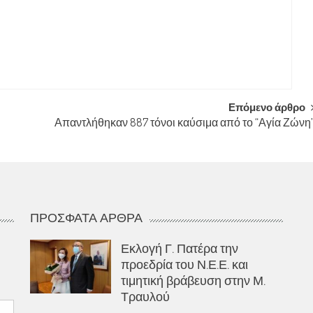
Επόμενο άρθρο
Απαντλήθηκαν 887 τόνοι καύσιμα από το “Αγία Ζώνη
ΠΡΌΣΦΑΤΑ ΆΡΘΡΑ
Εκλογή Γ. Πατέρα την
προεδρία του Ν.Ε.Ε. και
τιμητική βράβευση στην Μ.
Τραυλού