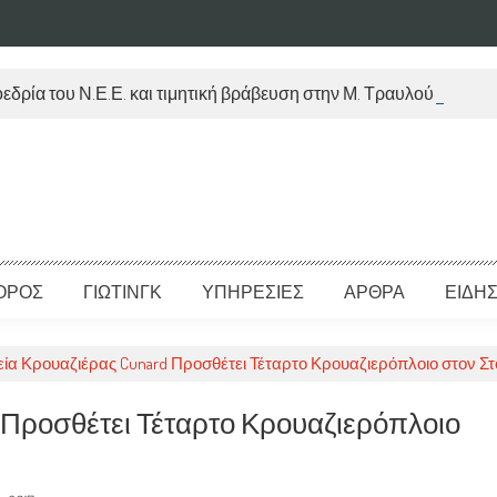
εδρία του Ν.Ε.Ε. και τιμητική βράβευση στην Μ. Τραυλού
ΟΡΟΣ
ΓΙΩΤΙΝΓΚ
ΥΠΗΡΕΣΙΕΣ
ΑΡΘΡΑ
ΕΙΔΗΣ
εία Κρουαζιέρας Cunard Προσθέτει Τέταρτο Κρουαζιερόπλοιο στον Στ
d Προσθέτει Τέταρτο Κρουαζιερόπλοιο