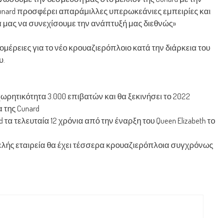
unard προσφέρει απαράμιλλες υπερωκεάνιες εμπειρίες και
ά μας να συνεχίσουμε την ανάπτυξή μας διεθνώς»
μέρειες για το νέο κρουαζιερόπλοιο κατά την διάρκεια του
υ.
χωρητικότητα 3.000 επιβατών και θα ξεκινήσει το 2022
 της Cunard
τα τελευταία 12 χρόνια από την έναρξη του Queen Elizabeth το
τελής εταιρεία θα έχει τέσσερα κρουαζιερόπλοια συγχρόνως