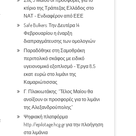
Στις 3 Μαίου οι προσφορές για το
κτίριο της Τράπεζας Ελλάδος στο
–
ΝΑΤ – Ενδιαφέρον από ΕΕΕ
Safe Bulkers: Την Δευτέρα 14
Φεβρουαρίου η έναρξη
διαπραγμάτευσης των ομολογιών
Παραδόθηκε στη Σαμοθράκη
περιπολικό σκάφος με ειδικό
υγειονομικό εξοπλισμό – Έργα 8,5
εκατ. ευρώ στο λιμάνι της
Καμαριώτισσας
Γ. Πλακιωτάκης: “Τέλος Μαίου θα
ανοίξουν οι προσφορές για το λιμάνι
της Αλεξανδρούπολης”
Ψηφιακή πλατφόρμα
α
http://epilotage.hcg.gr για την πλοήγηση
στα λιμάνια