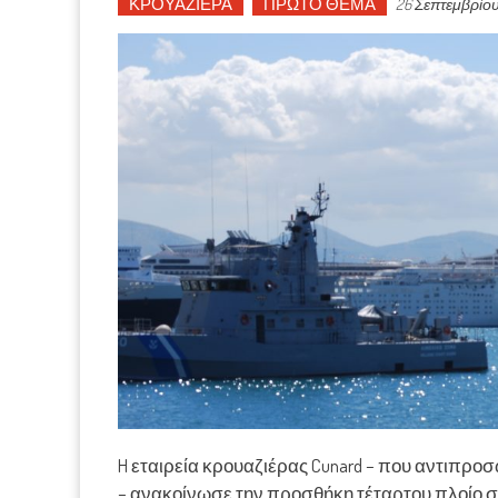
ΚΡΟΥΑΖΙΕΡΑ
ΠΡΩΤΟ ΘΕΜΑ
26 Σεπτεμβρίου
H εταιρεία κρουαζιέρας Cunard – που αντιπρ
– ανακοίνωσε την προσθήκη τέταρτου πλοίο σ