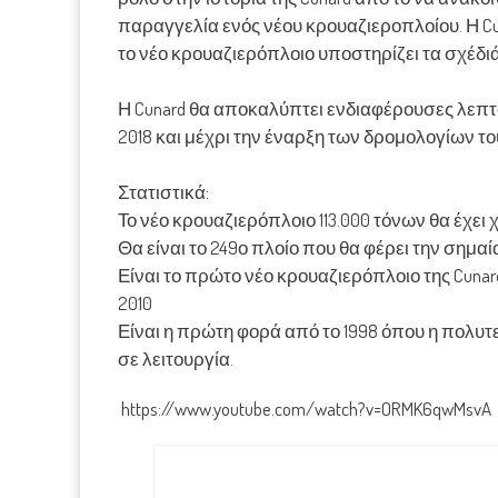
παραγγελία ενός νέου κρουαζιεροπλοίου. Η C
το νέο κρουαζιερόπλοιο υποστηρίζει τα σχέδι
Η Cunard θα αποκαλύπτει ενδιαφέρουσες λεπτο
2018 και μέχρι την έναρξη των δρομολογίων το
Στατιστικά:
Το νέο κρουαζιερόπλοιο 113.000 τόνων θα έχει 
Θα είναι το 249ο πλοίο που θα φέρει την σημαία
Είναι το πρώτο νέο κρουαζιερόπλοιο της Cunard 
2010
Είναι η πρώτη φορά από το 1998 όπου η πολυ
σε λειτουργία.
https://www.youtube.com/watch?v=ORMK6qwMsvA