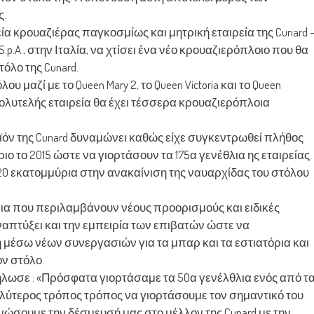
ς.
ιρεία κρουαζιέρας παγκοσμίως και μητρική εταιρεία της Cunard 
S.p.A., στην Ιταλία, να χτίσει ένα νέο κρουαζιερόπλοιο που θα
τόλο της Cunard.
ου μαζί με το Queen Mary 2, το Queen Victoria και το Queen
 πολυτελής εταιρεία θα έχει τέσσερα κρουαζιερόπλοια
ϊόν της Cunard δυναμώνει καθώς είχε συγκεντρωθεί πλήθος
το 2015 ώστε να γιορτάσουν τα 175α γενέθλια ης εταιρείας.
120 εκατομμύρια στην ανακαίνιση της ναυαρχίδας του στόλου
α που περιλαμβάνουν νέους προορισμούς και ειδικές
 αναπτύξει και την εμπειρία των επιβατών ώστε να
η μέσω νέων συνεργασιών για τα μπαρ και τα εστιατόρια και
ν στόλο.
ard δήλωσε : «Πρόσφατα γιορτάσαμε τα 50α γενέλθλια ενός από τ
αλύτερος τρόπος τρόπος να γιορτάσουμε τον σημαντικό του
ινώσουμε την δέσμευσή μας στο μέλλον της Cunard με την