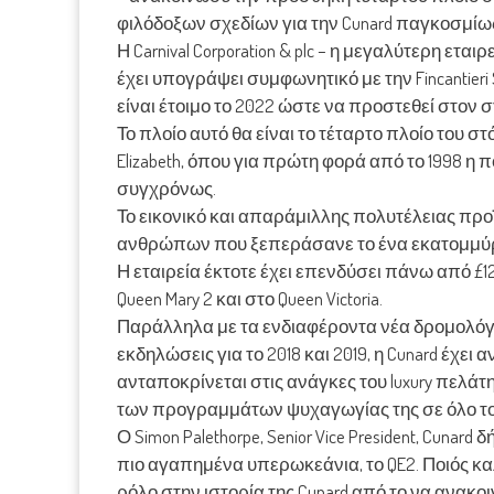
φιλόδοξων σχεδίων για την Cunard παγκοσμίω
Η Carnival Corporation & plc – η μεγαλύτερη ετα
έχει υπογράψει συμφωνητικό με την Fincantieri 
είναι έτοιμο το 2022 ώστε να προστεθεί στον σ
Το πλοίο αυτό θα είναι το τέταρτο πλοίο του στόλ
Elizabeth, όπου για πρώτη φορά από το 1998 η
συγχρόνως.
Το εικονικό και απαράμιλλης πολυτέλειας προ
ανθρώπων που ξεπεράσανε το ένα εκατομμύριο 
Η εταιρεία έκτοτε έχει επενδύσει πάνω από £
Queen Mary 2 και στο Queen Victoria.
Παράλληλα με τα ενδιαφέροντα νέα δρομολόγι
εκδηλώσεις για το 2018 και 2019, η Cunard έχει
ανταποκρίνεται στις ανάγκες του luxury πελάτ
των προγραμμάτων ψυχαγωγίας της σε όλο το
Ο Simon Palethorpe, Senior Vice President, Cun
πιο αγαπημένα υπερωκεάνια, το QE2. Ποιός κ
ρόλο στην ιστορία της Cunard από το να ανακο