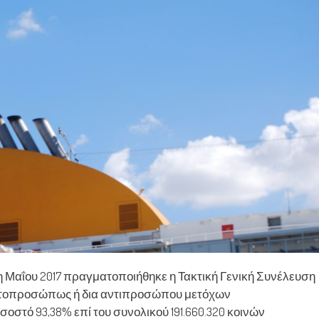
6η Μαΐου 2017 πραγματοποιήθηκε η Τακτική Γενική Συνέλευση
αυτοπροσώπως ή δια αντιπροσώπου μετόχων
οστό 93,38% επί του συνολικού 191.660.320 κοινών