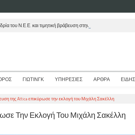
δρία του Ν.Ε.Ε. και τιμητική βράβευση στην Μ. Τραυλού
ΟΡΟΣ
ΓΙΩΤΙΝΓΚ
ΥΠΗΡΕΣΙΕΣ
ΑΡΘΡΑ
ΕΙΔΗΣ
ευση της Attica επικύρωσε την εκλογή του Μιχάλη Σακέλλη
ύρωσε Την Εκλογή Του Μιχάλη Σακέλλη