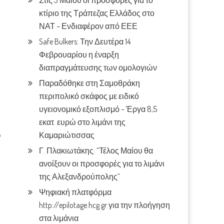
Στις 3 Μαίου οι προσφορές για το
κτίριο της Τράπεζας Ελλάδος στο
ΝΑΤ – Ενδιαφέρον από ΕΕΕ
Safe Bulkers: Την Δευτέρα 14
Φεβρουαρίου η έναρξη
διαπραγμάτευσης των ομολογιών
Παραδόθηκε στη Σαμοθράκη
περιπολικό σκάφος με ειδικό
υγειονομικό εξοπλισμό – Έργα 8,5
εκατ. ευρώ στο λιμάνι της
ό
Καμαριώτισσας
Γ. Πλακιωτάκης: “Τέλος Μαίου θα
ανοίξουν οι προσφορές για το λιμάνι
της Αλεξανδρούπολης”
Ψηφιακή πλατφόρμα
http://epilotage.hcg.gr για την πλοήγηση
στα λιμάνια