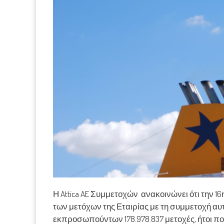
Η Attica AE Συμμετοχών ανακοινώνει ότι την 1
των μετόχων της Εταιρίας με τη συμμετοχή 
εκπροσωπούντων 178.978.837 μετοχές, ήτοι ποσ