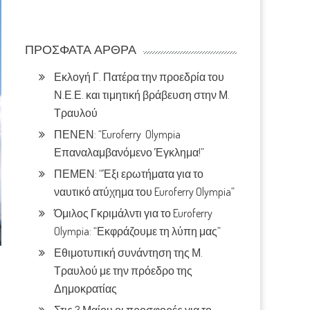
ΠΡΌΣΦΑΤΑ ΆΡΘΡΑ
Εκλογή Γ. Πατέρα την προεδρία του
Ν.Ε.Ε. και τιμητική βράβευση στην Μ.
Τραυλού
ΠΕΝΕΝ: “Euroferry Olympia
Επαναλαμβανόμενο Έγκλημα!”
ΠΕΜΕΝ: “Έξι ερωτήματα για το
ναυτικό ατύχημα του Euroferry Olympia”
Όμιλος Γκριμάλντι για το Euroferry
Olympia: “Εκφράζουμε τη λύπη μας”
Εθιμοτυπική συνάντηση της Μ.
Τραυλού με την πρόεδρο της
Δημοκρατίας