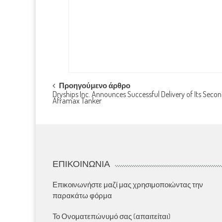
Post
Προηγούμενο άρθρο
Dryships Inc. Announces Successful Delivery of Its Seco
Aframax Tanker
navigation
ΕΠΙΚΟΙΝΩΝΊΑ
Επικοινωνήστε μαζί μας χρησιμοποιώντας την
παρακάτω φόρμα
Το Ονοματεπώνυμό σας (απαιτείται)