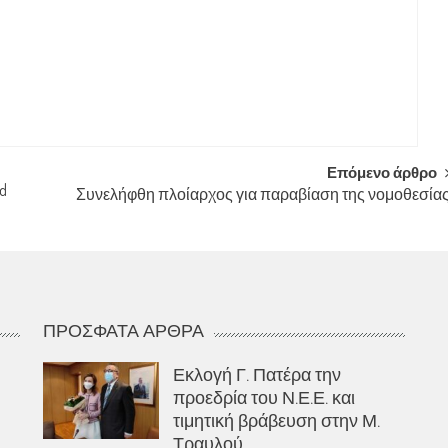
Επόμενο άρθρο
nd
Συνελήφθη πλοίαρχος για παραβίαση της νομοθεσία
ΠΡΌΣΦΑΤΑ ΆΡΘΡΑ
Εκλογή Γ. Πατέρα την
προεδρία του Ν.Ε.Ε. και
τιμητική βράβευση στην Μ.
Τραυλού