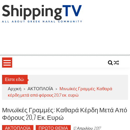
Skip
to
content
ShippingTV
All about Greek Naval Community
Είστε εδώ:
Αρχική
>
ΑΚΤΟΠΛΟΪΑ
>
Μινωϊκές Γραμμές: Καθαρά
κέρδη μετά από φόρους 20,7 εκ. ευρώ
Μινωϊκές Γραμμές: Καθαρά Κέρδη Μετά Από
Φόρους 20,7 Εκ. Ευρώ
ΑΚΤΟΠΛΟΪΑ
ΠΡΩΤΟ ΘΕΜΑ
12 Απριλίου 2017