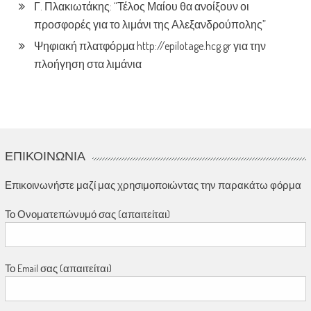
Γ. Πλακιωτάκης: “Τέλος Μαίου θα ανοίξουν οι
προσφορές για το λιμάνι της Αλεξανδρούπολης”
Ψηφιακή πλατφόρμα http://epilotage.hcg.gr για την
πλοήγηση στα λιμάνια
ΕΠΙΚΟΙΝΩΝΊΑ
Επικοινωνήστε μαζί μας χρησιμοποιώντας την παρακάτω φόρμα
Το Ονοματεπώνυμό σας (απαιτείται)
Το Email σας (απαιτείται)