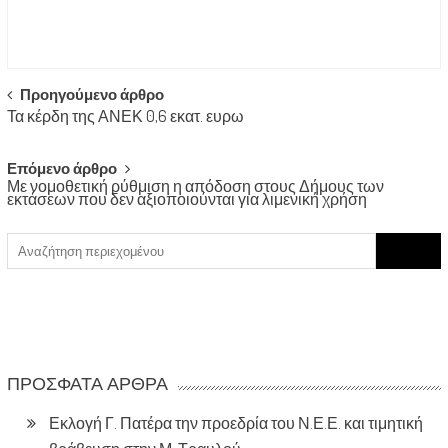
Post
Προηγούμενο άρθρο
Τα κέρδη της ΑΝΕΚ 0,6 εκατ. ευρω
navigation
Επόμενο άρθρο
Με νομοθετική ρύθμιση η απόδοση στους Δήμους των
εκτάσεων που δεν αξιοποιούνται για λιμενική χρήση
Search
for:
ΠΡΌΣΦΑΤΑ ΆΡΘΡΑ
Εκλογή Γ. Πατέρα την προεδρία του Ν.Ε.Ε. και τιμητική