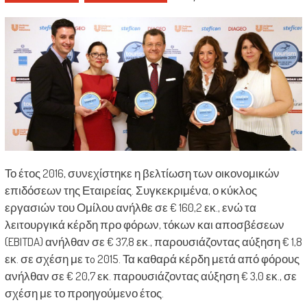
Το έτος 2016, συνεχίστηκε η βελτίωση των οικονομικών
επιδόσεων της Εταιρείας. Συγκεκριμένα, ο κύκλος
εργασιών του Ομίλου ανήλθε σε € 160,2 εκ., ενώ τα
λειτουργικά κέρδη προ φόρων, τόκων και αποσβέσεων
(EBITDA) ανήλθαν σε € 37,8 εκ., παρουσιάζοντας αύξηση € 1,8
εκ. σε σχέση με τo 2015. Τα καθαρά κέρδη μετά από φόρους
ανήλθαν σε € 20,7 εκ. παρουσιάζοντας αύξηση € 3,0 εκ., σε
σχέση με το προηγούμενο έτος.