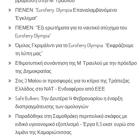
βράβευση στην Μ. Τραυλού
ΠΕΝΕΝ: “Euroferry Olympia Επαναλαμβανόμενο
Έγκλημα!”
ΠΕΜΕΝ: “Έξι ερωτήματα για το ναυτικό ατύχημα του
Euroferry Olympia”
Όμιλος Γκριμάλντι για το Euroferry Olympia: “Εκφράζουμε
τη λύπη μας”
Εθιμοτυπική συνάντηση της Μ. Τραυλού με την πρόεδρο
της Δημοκρατίας
Στις 3 Μαίου οι προσφορές για το κτίριο της Τράπεζας
Ελλάδος στο ΝΑΤ – Ενδιαφέρον από ΕΕΕ
Safe Bulkers: Την Δευτέρα 14 Φεβρουαρίου η έναρξη
διαπραγμάτευσης των ομολογιών
Παραδόθηκε στη Σαμοθράκη περιπολικό σκάφος με
ειδικό υγειονομικό εξοπλισμό – Έργα 8,5 εκατ. ευρώ στο
λιμάνι της Καμαριώτισσας