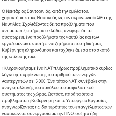
Ο Νεκτάριος Σαντορινιός, κατά την ομιλία του,
χαρακτήρισε τους Ναυτικούς ως τον ακρογωνιαίο λίθο της
Ναυτιλίας. Σχολιάζοντας δε, τα προβλήματα που
αντιμετωπίζει σήμερα ο κλάδος, ανέφερε ότι τα
συσσωρευμένα προβλήματα της ναυτιλίας και των
εργαζομένων σε αυτή, είναι ζητήματα που η δική μας
Κυβέρνηση κληρονόμησε και τάχθηκε άμεσα στο σκοπό
της επίλυσής τους.
«Κληρονομήσαμε ένα ΝΑΤ πλήρως προβληματικό κυρίως
λόγω της συρρίκνωσης του αριθμού των ενεργών
ναυτεργατών σε 15.000. Ένα τέτοιο ΝΑΤ, συνέβαλε στην
ανάγκη αλλαγής του συνόλου του ασφαλιστικού
συστήματος της χώρας. Ωστόσο, παρά τα όποια
προβλήματα, η Κυβέρνηση και το Υπουργείο Εργασίας,
αναγνωρίζοντας τις ιδιαιτερότητες του επαγγέλματος των
ναυτικών, σε συνεργασία με την ΠΝΟ, συζητά ήδη