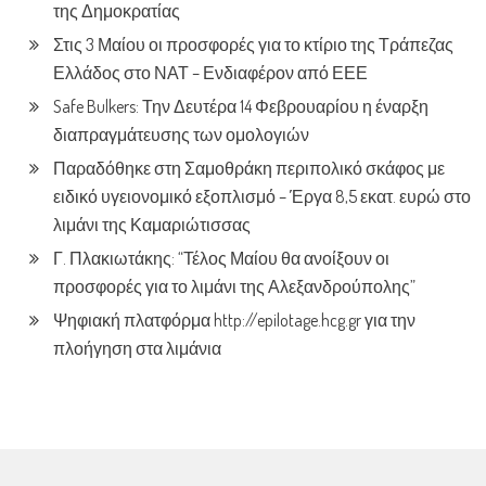
της Δημοκρατίας
Στις 3 Μαίου οι προσφορές για το κτίριο της Τράπεζας
Ελλάδος στο ΝΑΤ – Ενδιαφέρον από ΕΕΕ
Safe Bulkers: Την Δευτέρα 14 Φεβρουαρίου η έναρξη
διαπραγμάτευσης των ομολογιών
Παραδόθηκε στη Σαμοθράκη περιπολικό σκάφος με
ειδικό υγειονομικό εξοπλισμό – Έργα 8,5 εκατ. ευρώ στο
λιμάνι της Καμαριώτισσας
Γ. Πλακιωτάκης: “Τέλος Μαίου θα ανοίξουν οι
προσφορές για το λιμάνι της Αλεξανδρούπολης”
Ψηφιακή πλατφόρμα http://epilotage.hcg.gr για την
πλοήγηση στα λιμάνια