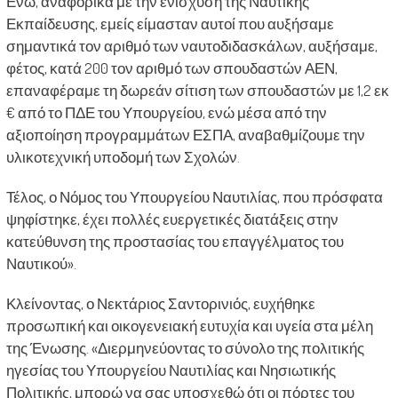
Ενώ, αναφορικά με την ενίσχυση της Ναυτικής
Εκπαίδευσης, εμείς είμασταν αυτοί που αυξήσαμε
σημαντικά τον αριθμό των ναυτοδιδασκάλων, αυξήσαμε,
φέτος, κατά 200 τον αριθμό των σπουδαστών ΑΕΝ,
επαναφέραμε τη δωρεάν σίτιση των σπουδαστών με 1,2 εκ
€ από το ΠΔΕ του Υπουργείου, ενώ μέσα από την
αξιοποίηση προγραμμάτων ΕΣΠΑ, αναβαθμίζουμε την
υλικοτεχνική υποδομή των Σχολών.
Τέλος, ο Νόμος του Υπουργείου Ναυτιλίας, που πρόσφατα
ψηφίστηκε, έχει πολλές ευεργετικές διατάξεις στην
κατεύθυνση της προστασίας του επαγγέλματος του
Ναυτικού».
Κλείνοντας, ο Νεκτάριος Σαντορινιός, ευχήθηκε
προσωπική και οικογενειακή ευτυχία και υγεία στα μέλη
της Ένωσης. «Διερμηνεύοντας το σύνολο της πολιτικής
ηγεσίας του Υπουργείου Ναυτιλίας και Νησιωτικής
Πολιτικής, μπορώ να σας υποσχεθώ ότι οι πόρτες του