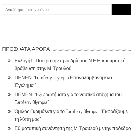
Search
for:
ΠΡΌΣΦΑΤΑ ΆΡΘΡΑ
Εκλογή Γ. Πατέρα την προεδρία του Ν.Ε.Ε. και τιμητική
βράβευση στην Μ. Τραυλού
ΠΕΝΕΝ: “Euroferry Olympia Επαναλαμβανόμενο
Έγκλημα!”
ΠΕΜΕΝ: “Έξι ερωτήματα για το ναυτικό ατύχημα του
Euroferry Olympia”
Όμιλος Γκριμάλντι για το Euroferry Olympia: “Εκφράζουμε
τη λύπη μας”
Εθιμοτυπική συνάντηση της Μ. Τραυλού με την πρόεδρο