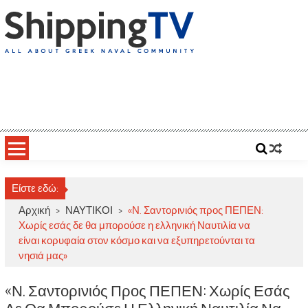
Skip
to
content
ShippingTV
All about Greek Naval Community
Είστε εδώ:
Αρχική
>
ΝΑΥΤΙΚΟΙ
>
«Ν. Σαντορινιός προς ΠΕΠΕΝ:
Χωρίς εσάς δε θα μπορούσε η ελληνική Ναυτιλία να
είναι κορυφαία στον κόσμο και να εξυπηρετούνται τα
νησιά μας»
«Ν. Σαντορινιός Προς ΠΕΠΕΝ: Χωρίς Εσάς
Δε Θα Μπορούσε Η Ελληνική Ναυτιλία Να