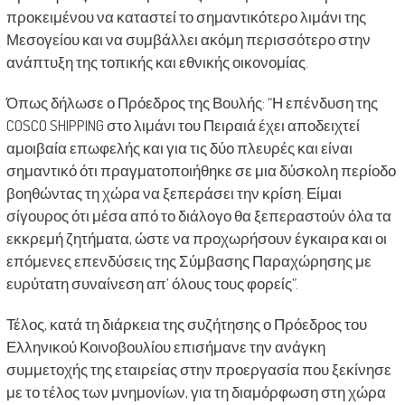
προκειμένου να καταστεί το σημαντικότερο λιμάνι της
Μεσογείου και να συμβάλλει ακόμη περισσότερο στην
ανάπτυξη της τοπικής και εθνικής οικονομίας.
Όπως δήλωσε ο Πρόεδρος της Βουλής: “Η επένδυση της
COSCO SHIPPING στο λιμάνι του Πειραιά έχει αποδειχτεί
αμοιβαία επωφελής και για τις δύο πλευρές και είναι
σημαντικό ότι πραγματοποιήθηκε σε μια δύσκολη περίοδο
βοηθώντας τη χώρα να ξεπεράσει την κρίση. Είμαι
σίγουρος ότι μέσα από το διάλογο θα ξεπεραστούν όλα τα
εκκρεμή ζητήματα, ώστε να προχωρήσουν έγκαιρα και οι
επόμενες επενδύσεις της Σύμβασης Παραχώρησης με
ευρύτατη συναίνεση απ’ όλους τους φορείς”.
Τέλος, κατά τη διάρκεια της συζήτησης ο Πρόεδρος του
Ελληνικού Κοινοβουλίου επισήμανε την ανάγκη
συμμετοχής της εταιρείας στην προεργασία που ξεκίνησε
με το τέλος των μνημονίων, για τη διαμόρφωση στη χώρα