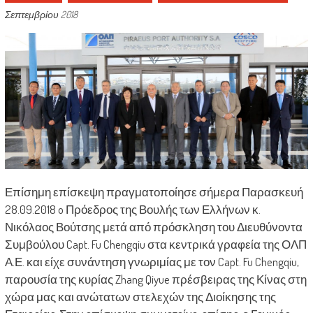
Σεπτεμβρίου 2018
Επίσημη επίσκεψη πραγματοποίησε σήμερα Παρασκευή
28.09.2018 o Πρόεδρος της Βουλής των Ελλήνων κ.
Νικόλαος Βούτσης μετά από πρόσκληση του Διευθύνοντα
Συμβούλου Capt. Fu Chengqiu στα κεντρικά γραφεία της ΟΛΠ
Α.Ε. και είχε συνάντηση γνωριμίας με τον Capt. Fu Chengqiu,
παρουσία της κυρίας Zhang Qiyue πρέσβειρας της Κίνας στη
χώρα μας και ανώτατων στελεχών της Διοίκησης της