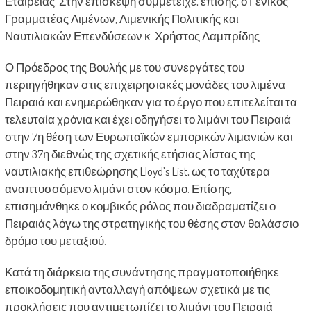
Εταιρείας. Στην επίσκεψη συμμετείχε, επίσης, ο Γενικός
Γραμματέας Λιμένων, Λιμενικής Πολιτικής και
Ναυτιλιακών Επενδύσεων κ. Χρήστος Λαμπρίδης.
Ο Πρόεδρος της Βουλής με του συνεργάτες του
περιηγήθηκαν στις επιχειρησιακές μονάδες του λιμένα
Πειραιά και ενημερώθηκαν για το έργο που επιτελείται τα
τελευταία χρόνια και έχει οδηγήσει το λιμάνι του Πειραιά
στην 7η θέση των Ευρωπαϊκών εμπορικών λιμανιών και
στην 37η διεθνώς της σχετικής ετήσιας λίστας της
ναυτιλιακής επιθεώρησης Lloyd’s List, ως το ταχύτερα
αναπτυσσόμενο λιμάνι στον κόσμο. Επίσης,
επισημάνθηκε ο κομβικός ρόλος που διαδραματίζει ο
Πειραιάς λόγω της στρατηγικής του θέσης στον θαλάσσιο
δρόμο του μεταξιού.
Κατά τη διάρκεια της συνάντησης πραγματοποιήθηκε
εποικοδομητική ανταλλαγή απόψεων σχετικά με τις
προκλήσεις που αντιμετωπίζει το λιμάνι του Πειραιά