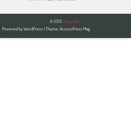
© 2026
ShippingTV
Powered by
WordPress
| Theme:
AccessPress Mag