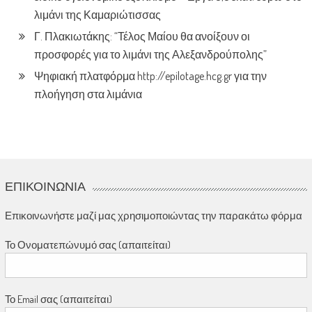
λιμάνι της Καμαριώτισσας
Γ. Πλακιωτάκης: “Τέλος Μαίου θα ανοίξουν οι
προσφορές για το λιμάνι της Αλεξανδρούπολης”
Ψηφιακή πλατφόρμα http://epilotage.hcg.gr για την
πλοήγηση στα λιμάνια
ΕΠΙΚΟΙΝΩΝΊΑ
Επικοινωνήστε μαζί μας χρησιμοποιώντας την παρακάτω φόρμα
Το Ονοματεπώνυμό σας (απαιτείται)
Το Email σας (απαιτείται)