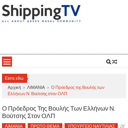
Skip
to
content
ShippingTV
All about Greek Naval Community
Είστε εδώ:
Αρχική
>
ΛΙΜΑΝΙΑ
>
Ο Πρόεδρος της Βουλής των
Ελλήνων Ν. Βούτσης στον ΟΛΠ
Ο Πρόεδρος Της Βουλής Των Ελλήνων Ν.
Βούτσης Στον ΟΛΠ
ΛΙΜΑΝΙΑ
ΠΡΩΤΟ ΘΕΜΑ
ΥΠΟΥΡΓΕΙΟ ΝΑΥΤΙΛΙΑΣ
29