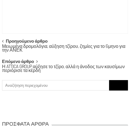
Post
Προηγούμενο άρθρο
Μειωμένα δρομολόγια, αύξηση τζίρου, ζημίες για το 6μηνο για
navigation
την ΑΝΕΚ
Επόμενο άρθρο
Η ATTICA GROUP αύξησε το τζίρο, αλλά η άνοδος των καυσίμων
περιόρισε τα κέρδη
Search
for:
ΠΡΌΣΦΑΤΑ ΆΡΘΡΑ