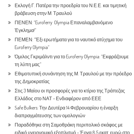
Εκλογή Γ. Πατέρα την προεδρία του Ν.Ε.Ε. και τιμητική
βράβευση στην Μ. Τραυλού
ΠΕΝΕΝ: “Euroferry Olympia Επαναλαμβανόμενο
Έγκλημα!”
ΠΕΜΕΝ: “Έξι ερωτήματα για το ναυτικό ατύχημα του
Euroferry Olympia”
Όμιλος Γκριμάλντι για το Euroferry Olympia: “Εκφράζουμε
τη λύπη μας”
Εθιμοτυπική συνάντηση της Μ. Τραυλού με την πρόεδρο
της Δημοκρατίας
Στις 3 Μαίου οι προσφορές για το κτίριο της Τράπεζας
Ελλάδος στο ΝΑΤ – Ενδιαφέρον από ΕΕΕ
Safe Bulkers: Την Δευτέρα 14 Φεβρουαρίου η έναρξη
διαπραγμάτευσης των ομολογιών
Παραδόθηκε στη Σαμοθράκη περιπολικό σκάφος με
ειδικό υγειονομικό εξοπλισμό – Έργα 8,5 εκατ. ευρώ στο