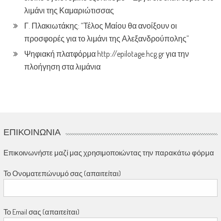
λιμάνι της Καμαριώτισσας
Γ. Πλακιωτάκης: “Τέλος Μαίου θα ανοίξουν οι
προσφορές για το λιμάνι της Αλεξανδρούπολης”
Ψηφιακή πλατφόρμα http://epilotage.hcg.gr για την
πλοήγηση στα λιμάνια
ΕΠΙΚΟΙΝΩΝΊΑ
Επικοινωνήστε μαζί μας χρησιμοποιώντας την παρακάτω φόρμα
Το Ονοματεπώνυμό σας (απαιτείται)
Το Email σας (απαιτείται)