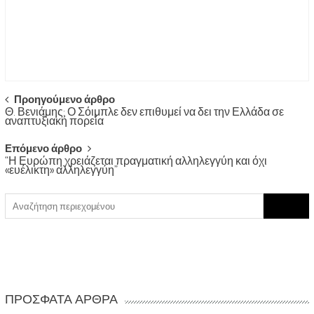
Post
Προηγούμενο άρθρο
Θ. Βενιάμης: Ο Σόιμπλε δεν επιθυμεί να δει την Ελλάδα σε
navigation
αναπτυξιακή πορεία
Επόμενο άρθρο
“Η Ευρώπη χρειάζεται πραγματική αλληλεγγύη και όχι
«ευέλικτη» αλληλεγγύη”
Search
for:
ΠΡΌΣΦΑΤΑ ΆΡΘΡΑ