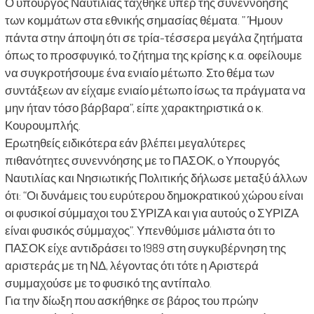
Ο υπουργός Ναυτιλίας τάχθηκε υπέρ της συνεννόησης
των κομμάτων στα εθνικής σημασίας θέματα. ” Ήμουν
πάντα στην άποψη ότι σε τρία-τέσσερα μεγάλα ζητήματα
όπως το προσφυγικό, το ζήτημα της κρίσης κ.α. οφείλουμε
να συγκροτήσουμε ένα ενιαίο μέτωπο. Στο θέμα των
συντάξεων αν είχαμε ενιαίο μέτωπο ίσως τα πράγματα να
μην ήταν τόσο βάρβαρα”, είπε χαρακτηριστικά ο κ.
Κουρουμπλής.
Ερωτηθείς ειδικότερα εάν βλέπει μεγαλύτερες
πιθανότητες συνεννόησης με το ΠΑΣΟΚ, ο Υπουργός
Ναυτιλίας και Νησιωτικής Πολιτικής δήλωσε μεταξύ άλλων
ότι: “Οι δυνάμεις του ευρύτερου δημοκρατικού χώρου είναι
οι φυσικοί σύμμαχοι του ΣΥΡΙΖΑ και για αυτούς ο ΣΥΡΙΖΑ
είναι φυσικός σύμμαχος”. Υπενθύμισε μάλιστα ότι το
ΠΑΣΟΚ είχε αντιδράσει το 1989 στη συγκυβέρνηση της
αριστεράς με τη ΝΔ, λέγοντας ότι τότε η Αριστερά
συμμαχούσε με το φυσικό της αντίπαλο.
Για την δίωξη που ασκήθηκε σε βάρος του πρώην