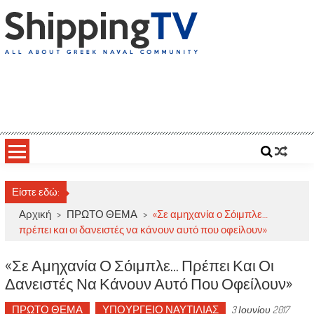
Skip
to
content
ShippingTV
All about Greek Naval Community
Είστε εδώ:
Αρχική
>
ΠΡΩΤΟ ΘΕΜΑ
>
«Σε αμηχανία ο Σόιμπλε…
πρέπει και οι δανειστές να κάνουν αυτό που οφείλουν»
«Σε Αμηχανία Ο Σόιμπλε… Πρέπει Και Οι
Δανειστές Να Κάνουν Αυτό Που Οφείλουν»
ΠΡΩΤΟ ΘΕΜΑ
ΥΠΟΥΡΓΕΙΟ ΝΑΥΤΙΛΙΑΣ
3 Ιουνίου 2017