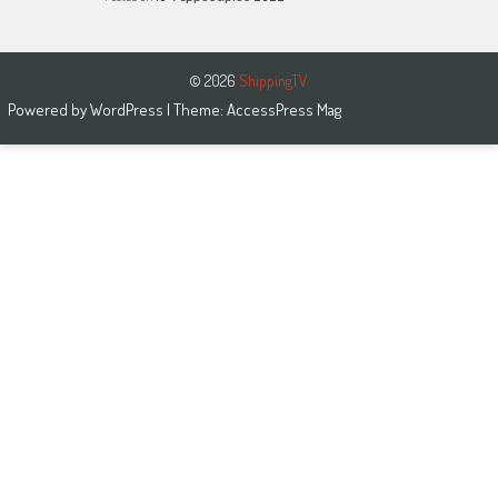
© 2026
ShippingTV
Powered by
WordPress
| Theme:
AccessPress Mag