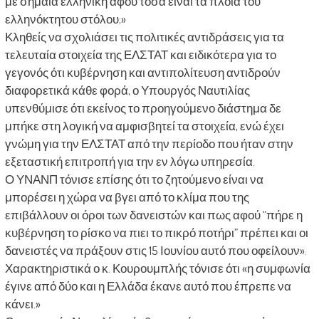
με σημαία ελληνική αφού τόσα είναι τα πλοία του
ελληνόκτητου στόλου;»
Κληθείς να σχολιάσει τις πολιτικές αντιδράσεις για τα
τελευταία στοιχεία της ΕΛΣΤΑΤ και ειδικότερα για το
γεγονός ότι κυβέρνηση και αντιπολίτευση αντιδρούν
διαφορετικά κάθε φορά, ο Υπουργός Ναυτιλίας
υπενθύμισε ότι εκείνος το προηγούμενο διάστημα δε
μπήκε στη λογική να αμφισβητεί τα στοιχεία, ενώ έχει
γνώμη για την ΕΛΣΤΑΤ από την περίοδο που ήταν στην
εξεταστική επιτροπή για την εν λόγω υπηρεσία.
Ο ΥΝΑΝΠ τόνισε επίσης ότι το ζητούμενο είναι να
μπορέσει η χώρα να βγει από το κλίμα που της
επιβάλλουν οι όροι των δανειστών και πως αφού “πήρε η
κυβέρνηση το ρίσκο να πιει το πικρό ποτήρι” πρέπει και οι
δανειστές να πράξουν στις 15 Ιουνίου αυτό που οφείλουν».
Χαρακτηριστικά ο κ. Κουρουμπλής τόνισε ότι «η συμφωνία
έγινε από δύο και η Ελλάδα έκανε αυτό που έπρεπε να
κάνει.»