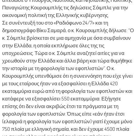
Παναγιώτης Κουρουμπλής τις δηλώσεις Σόιμπλε για την
οικονομική πολιτική της Ελληνικής κυβέρνησης.
Σε συνέντευξή του στο «Ραδιόφωνο 24/7» και τη
δημοσιογράφο Βίκυ Σαμαρά, ο κ. Κουρουμπλής δήλωσε: “Ο
κ. Σόιμπλε βρίσκεται σε μια αμηχανία με όσα συμβαίνουν
στην Ελλάδα, η οποία εκπλήρωσε όλες της τις
υποχρεώσεις. Τώρα ο κ. Σόιμπλε αναζητεί αιτίες για να
χρεωθούν στην Ελλάδα και άλλα βάρη και τώρα θυμήθηκε
την ιστορία με τη φορολογία των εφοπλιστών”. Ο κ.
Κουρουμπλής υπενθύμισε ότι η συνεννόηση που είχε γίνει
με τους εταίρους ήταν να εξασφαλίσει η Ελλάδα 420
εκατομμύρια ευρώ από τη φορολογία των εφοπλιστών και
κατάφερε να εξασφαλίσει 550 εκατομμύρια. Εξήγησε
επίσης ότι δεν είναι ακριβώς έτσι τα πράγματα με τη
φορολογία των εφοπλιστών. Όπως είπε «εάν ήταν έτσι
(ελαφριά η φορολογία των εφοπλιστών) γιατί έχουμε μόνο
750 πλοία με ελληνική σημαία, και δεν έχουμε 4500 πλοία