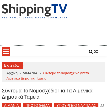
Skip
to
content
ShippingTV
All about Greek Naval Community
Είστε εδώ:
Αρχική
>
ΛΙΜΑΝΙΑ
>
Σύντομα το νομοσχέδιο για τα
Λιμενικά Δημοτικά Ταμεία
Σύντομα Το Νομοσχέδιο Για Τα Λιμενικά
Δημοτικά Ταμεία
ΛΙΜΑΝΙΑ
ΠΡΩΤΟ ΘΕΜΑ
ΥΠΟΥΡΓΕΙΟ ΝΑΥΤΙΛΙΑΣ
23