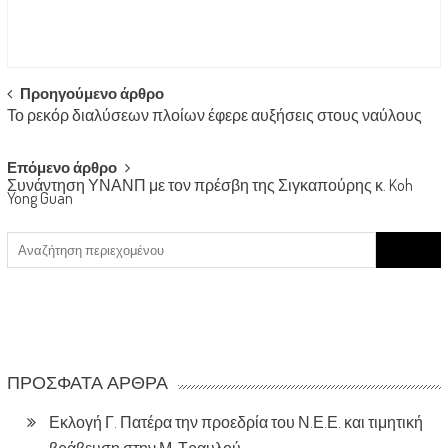
Post
Προηγούμενο άρθρο
Το ρεκόρ διαλύσεων πλοίων έφερε αυξήσεις στους ναύλους
navigation
Επόμενο άρθρο
Συνάντηση ΥΝΑΝΠ με τον πρέσβη της Σιγκαπούρης κ. Koh
Yong Guan
Search
for:
ΠΡΌΣΦΑΤΑ ΆΡΘΡΑ
Εκλογή Γ. Πατέρα την προεδρία του Ν.Ε.Ε. και τιμητική