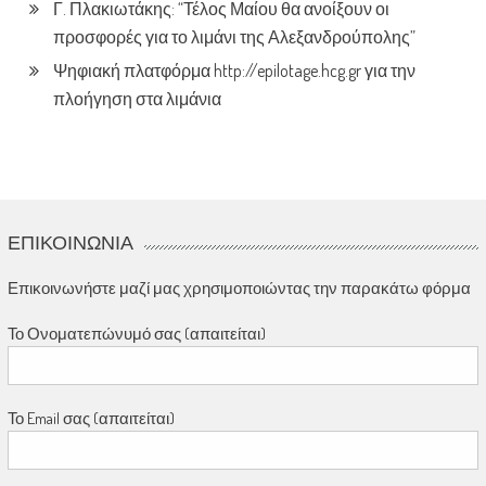
Γ. Πλακιωτάκης: “Τέλος Μαίου θα ανοίξουν οι
προσφορές για το λιμάνι της Αλεξανδρούπολης”
Ψηφιακή πλατφόρμα http://epilotage.hcg.gr για την
πλοήγηση στα λιμάνια
ΕΠΙΚΟΙΝΩΝΊΑ
Επικοινωνήστε μαζί μας χρησιμοποιώντας την παρακάτω φόρμα
Το Ονοματεπώνυμό σας (απαιτείται)
Το Email σας (απαιτείται)