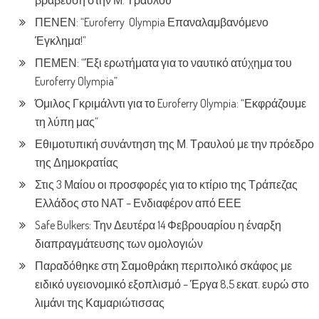
βράβευση στην Μ. Τραυλού
ΠΕΝΕΝ: “Euroferry Olympia Επαναλαμβανόμενο
Έγκλημα!”
ΠΕΜΕΝ: “Έξι ερωτήματα για το ναυτικό ατύχημα του
Euroferry Olympia”
Όμιλος Γκριμάλντι για το Euroferry Olympia: “Εκφράζουμε
τη λύπη μας”
Εθιμοτυπική συνάντηση της Μ. Τραυλού με την πρόεδρο
της Δημοκρατίας
Στις 3 Μαίου οι προσφορές για το κτίριο της Τράπεζας
Ελλάδος στο ΝΑΤ – Ενδιαφέρον από ΕΕΕ
Safe Bulkers: Την Δευτέρα 14 Φεβρουαρίου η έναρξη
διαπραγμάτευσης των ομολογιών
Παραδόθηκε στη Σαμοθράκη περιπολικό σκάφος με
ειδικό υγειονομικό εξοπλισμό – Έργα 8,5 εκατ. ευρώ στο
λιμάνι της Καμαριώτισσας