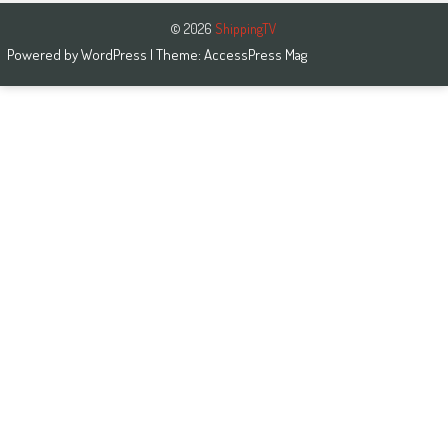
© 2026
ShippingTV
Powered by
WordPress
| Theme:
AccessPress Mag