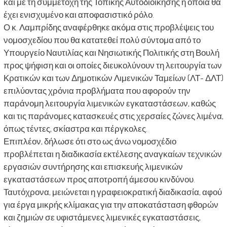
και με τη συμμετοχή της Τοπικής Αυτοδιοίκησης η οποία θα
έχει ενισχυμένο και αποφασιστικό ρόλο.
Ο κ. Λαμπρίδης αναφέρθηκε ακόμα στις προβλέψεις του
νομοσχεδίου που θα κατατεθεί πολύ σύντομα από το
Υπουργείο Ναυτιλίας και Νησιωτικής Πολιτικής στη Βουλή
προς ψήφιση και οι οποίες διευκολύνουν τη λειτουργία των
Κρατικών και των Δημοτικών Λιμενικών Ταμείων (ΛΤ- ΔΛΤ)
επιλύοντας χρόνια προβλήματα που αφορούν την
παράνομη λειτουργία λιμενικών εγκαταστάσεων, καθώς
και τις παράνομες κατασκευές στις χερσαίες ζώνες λιμένα,
όπως τέντες, σκίαστρα και πέργκολες.
Επιπλέον, δήλωσε ότι στο ως άνω νομοσχέδιο
προβλέπεται η διαδικασία εκτέλεσης αναγκαίων τεχνικών
εργασιών συντήρησης και επισκευής λιμενικών
εγκαταστάσεων προς αποτροπή άμεσου κινδύνου.
Ταυτόχρονα, μειώνεται η γραφειοκρατική διαδικασία, αφού
για έργα μικρής κλίμακας για την αποκατάσταση φθορών
και ζημιών σε υφιστάμενες λιμενικές εγκαταστάσεις,