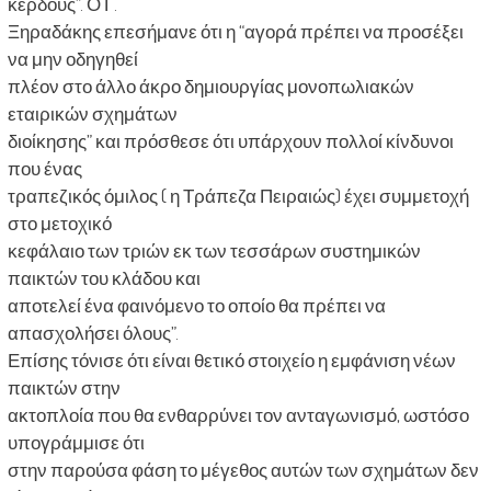
κέρδους”. Ο Γ.
Ξηραδάκης επεσήμανε ότι η “αγορά πρέπει να προσέξει
να μην οδηγηθεί
πλέον στο άλλο άκρο δημιουργίας μονοπωλιακών
εταιρικών σχημάτων
διοίκησης” και πρόσθεσε ότι υπάρχουν πολλοί κίνδυνοι
που ένας
τραπεζικός όμιλος ( η Τράπεζα Πειραιώς) έχει συμμετοχή
στο μετοχικό
κεφάλαιο των τριών εκ των τεσσάρων συστημικών
παικτών του κλάδου και
αποτελεί ένα φαινόμενο το οποίο θα πρέπει να
απασχολήσει όλους”.
Επίσης τόνισε ότι είναι θετικό στοιχείο η εμφάνιση νέων
παικτών στην
ακτοπλοία που θα ενθαρρύνει τον ανταγωνισμό, ωστόσο
υπογράμμισε ότι
στην παρούσα φάση το μέγεθος αυτών των σχημάτων δεν