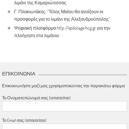
λιμάνι της Καμαριώτισσας
Γ. Πλακιωτάκης: “Τέλος Μαίου θα ανοίξουν οι
προσφορές για το λιμάνι της Αλεξανδρούπολης”
Ψηφιακή πλατφόρμα http://epilotage.hcg.gr για την
πλοήγηση στα λιμάνια
ΕΠΙΚΟΙΝΩΝΊΑ
Επικοινωνήστε μαζί μας χρησιμοποιώντας την παρακάτω φόρμα
Το Ονοματεπώνυμό σας (απαιτείται)
Το Email σας (απαιτείται)