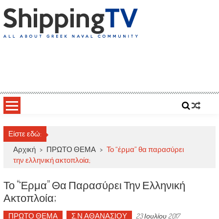
Skip
to
content
ShippingTV
All about Greek Naval Community
Είστε εδώ:
Αρχική
>
ΠΡΩΤΟ ΘΕΜΑ
>
Το “έρμα” θα παρασύρει
την ελληνική ακτοπλοία;
Το “έρμα” Θα Παρασύρει Την Ελληνική
Ακτοπλοία;
ΠΡΩΤΟ ΘΕΜΑ
Σ.Ν.ΑΘΑΝΑΣΙΟΥ
23 Ιουλίου 2017