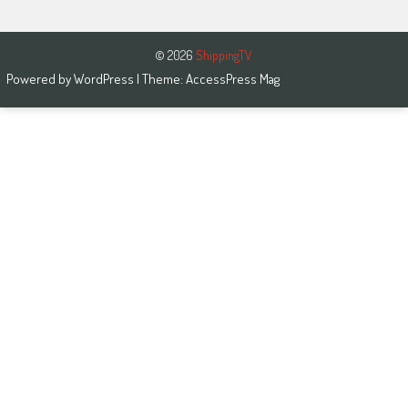
© 2026
ShippingTV
Powered by
WordPress
| Theme:
AccessPress Mag