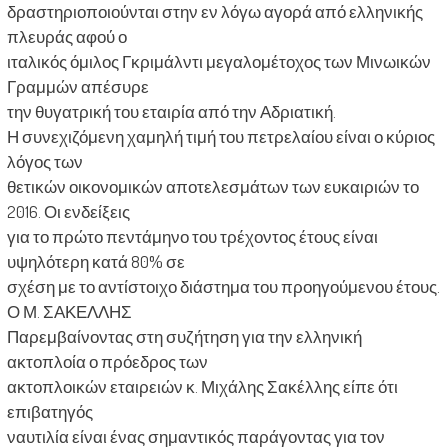
δραστηριοποιούνται στην εν λόγω αγορά από ελληνικής
πλευράς αφού ο
ιταλικός όμιλος Γκριμάλντι μεγαλομέτοχος των Μινωικών
Γραμμών απέσυρε
την θυγατρική του εταιρία από την Αδριατική.
Η συνεχιζόμενη χαμηλή τιμή του πετρελαίου είναι ο κύριος
λόγος των
θετικών οικονομικών αποτελεσμάτων των ευκαιριών το
2016. Οι ενδείξεις
για το πρώτο πεντάμηνο του τρέχοντος έτους είναι
υψηλότερη κατά 80% σε
σχέση με το αντίστοιχο διάστημα του προηγούμενου έτους.
Ο Μ. ΣΑΚΕΛΛΗΣ
Παρεμβαίνοντας στη συζήτηση για την ελληνική
ακτοπλοία ο πρόεδρος των
ακτοπλοικών εταιρειών κ. Μιχάλης Σακέλλης είπε ότι
επιβατηγός
ναυτιλία είναι ένας σημαντικός παράγοντας για τον