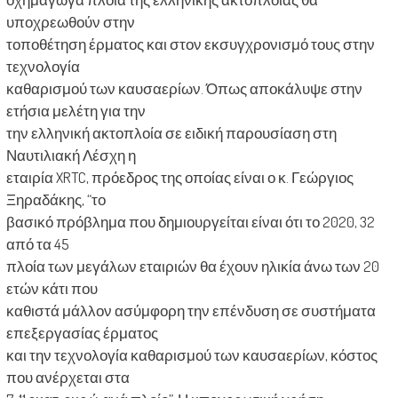
υποχρεωθούν στην
τοποθέτηση έρματος και στον εκσυγχρονισμό τους στην
τεχνολογία
καθαρισμού των καυσαερίων. Όπως αποκάλυψε στην
ετήσια μελέτη για την
την ελληνική ακτοπλοία σε ειδική παρουσίαση στη
Ναυτιλιακή Λέσχη η
εταιρία XRTC, πρόεδρος της οποίας είναι ο κ. Γεώργιος
Ξηραδάκης, “το
βασικό πρόβλημα που δημιουργείται είναι ότι το 2020, 32
από τα 45
πλοία των μεγάλων εταιριών θα έχουν ηλικία άνω των 20
ετών κάτι που
καθιστά μάλλον ασύμφορη την επένδυση σε συστήματα
επεξεργασίας έρματος
και την τεχνολογία καθαρισμού των καυσαερίων, κόστος
που ανέρχεται στα