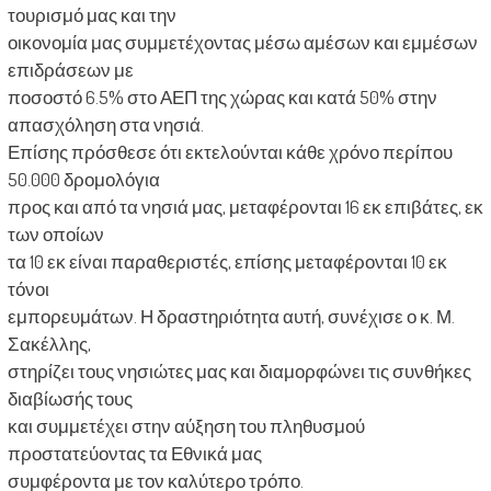
τουρισμό μας και την
οικονομία μας συμμετέχοντας μέσω αμέσων και εμμέσων
επιδράσεων με
ποσοστό 6.5% στο ΑΕΠ της χώρας και κατά 50% στην
απασχόληση στα νησιά.
Επίσης πρόσθεσε ότι εκτελούνται κάθε χρόνο περίπου
50.000 δρομολόγια
προς και από τα νησιά μας, μεταφέρονται 16 εκ επιβάτες, εκ
των οποίων
τα 10 εκ είναι παραθεριστές, επίσης μεταφέρονται 10 εκ
τόνοι
εμπορευμάτων. Η δραστηριότητα αυτή, συνέχισε ο κ. Μ.
Σακέλλης,
στηρίζει τους νησιώτες μας και διαμορφώνει τις συνθήκες
διαβίωσής τους
και συμμετέχει στην αύξηση του πληθυσμού
προστατεύοντας τα Εθνικά μας
συμφέροντα με τον καλύτερο τρόπο.