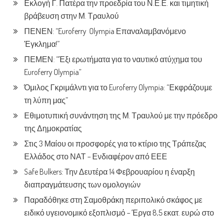
Εκλογή Γ. Πατέρα την προεδρία του Ν.Ε.Ε. και τιμητική
βράβευση στην Μ. Τραυλού
ΠΕΝΕΝ: “Euroferry Olympia Επαναλαμβανόμενο
Έγκλημα!”
ΠΕΜΕΝ: “Έξι ερωτήματα για το ναυτικό ατύχημα του
Euroferry Olympia”
Όμιλος Γκριμάλντι για το Euroferry Olympia: “Εκφράζουμε
τη λύπη μας”
Εθιμοτυπική συνάντηση της Μ. Τραυλού με την πρόεδρο
της Δημοκρατίας
Στις 3 Μαίου οι προσφορές για το κτίριο της Τράπεζας
Ελλάδος στο ΝΑΤ – Ενδιαφέρον από ΕΕΕ
Safe Bulkers: Την Δευτέρα 14 Φεβρουαρίου η έναρξη
διαπραγμάτευσης των ομολογιών
Παραδόθηκε στη Σαμοθράκη περιπολικό σκάφος με
ειδικό υγειονομικό εξοπλισμό – Έργα 8,5 εκατ. ευρώ στο