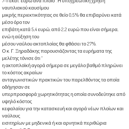
7-11 εκατ. ευρώ ανά πλοίο”. Η υποχρεωτική χρήση
ναυτιλιακού καυσίμου
μικρής περιεκτικότητας σε θείο 0,5% θα επιβαρύνει κατά
μέσο όρο τον
επιβάτη κατά 5,4 ευρώ, από 2,2 ευρώ που είναι σήμερα,
ενώ η αύξηση του
μέσου ναύλου ακτοπλοίας θα φθάσει το 27%.
Ο κ. Γ. Ξηραδάκης παρουσιάζοντας τα ευρήματα της
μελέτης τόνισε ότι “
η ακτοπλοϊκή αγορά σήμερα σε μεγάλο βαθμό πληρώνει
το κόστος ακραίων
ανταγωνιστικών πρακτικών του παρελθόντος τα οποία
οδήγησαν σε
υπερπροσφορά χωρητικότητας η οποία συνοδεύτηκε από
υψηλό κόστος
κεφαλαίου για την κατασκευή και αγορά νέων πλοίων και
ναύλους
εισιτηρίων με μηδενικά ή και αρνητικά περιθώρια