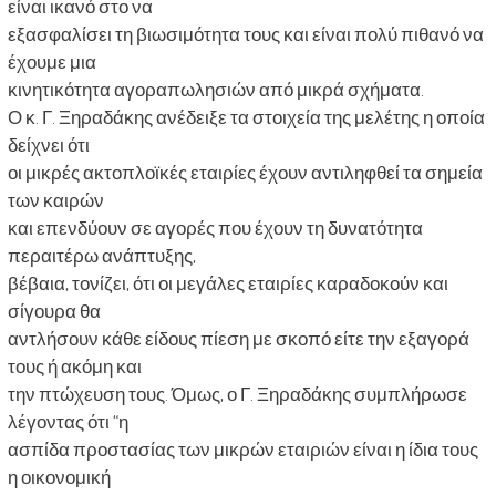
είναι ικανό στο να
εξασφαλίσει τη βιωσιμότητα τους και είναι πολύ πιθανό να
έχουμε μια
κινητικότητα αγοραπωλησιών από μικρά σχήματα.
Ο κ. Γ. Ξηραδάκης ανέδειξε τα στοιχεία της μελέτης η οποία
δείχνει ότι
οι μικρές ακτοπλοϊκές εταιρίες έχουν αντιληφθεί τα σημεία
των καιρών
και επενδύουν σε αγορές που έχουν τη δυνατότητα
περαιτέρω ανάπτυξης,
βέβαια, τονίζει, ότι οι μεγάλες εταιρίες καραδοκούν και
σίγουρα θα
αντλήσουν κάθε είδους πίεση με σκοπό είτε την εξαγορά
τους ή ακόμη και
την πτώχευση τους. Όμως, ο Γ. Ξηραδάκης συμπλήρωσε
λέγοντας ότι “η
ασπίδα προστασίας των μικρών εταιριών είναι η ίδια τους
η οικονομική