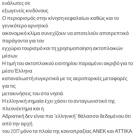
ευάλωτες σε
εξωγενείς κινδύνους.
Ο περιορισμός στην κίνηση κεφαλαίων καθώς και το
γενικότερο αρνητικό
οικονομικό κλίμα συνεχίζουν να αποτελούν αποτρεπτικό
παράγοντα για τον
εγχώριο τουρισμό και τη χρησιμοποίηση ακτοπλοικών
μέσων.
Η τιμή του ακτοπλοικού εισιτηρίου παραμένει ακριβό για το
μέσο Έλληνα
καταναλωστή συγκριτικά με τις αεροπορικές μεταφορές
για τις
μετακινήσεις του στα νησιά.
Η ελληνική σημαία έχει χάσει το ανταγωνιστικό της
πλεονέκτημα και η
Αδριατική δεν είναι πια “ελληνική” θάλασσα δεδομένου ότι
από την αρχή
του 2017 μόνο τα πλοία της κοινοπραξίας ΑΝΕΚ και ΑΤΤΙΚΑ