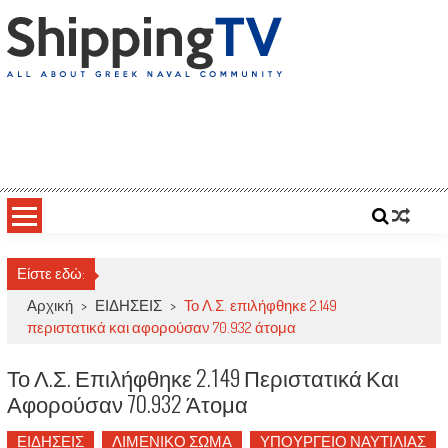
Skip
to
content
ShippingTV
All about Greek Naval Community
Είστε εδώ:
Αρχική
>
ΕΙΔΗΣΕΙΣ
>
Το Λ.Σ. επιλήφθηκε 2.149
περιστατικά και αφορούσαν 70.932 άτομα
Το Λ.Σ. Επιλήφθηκε 2.149 Περιστατικά Και
Αφορούσαν 70.932 Άτομα
ΕΙΔΗΣΕΙΣ
ΛΙΜΕΝΙΚΟ ΣΩΜΑ
ΥΠΟΥΡΓΕΙΟ ΝΑΥΤΙΛΙΑΣ