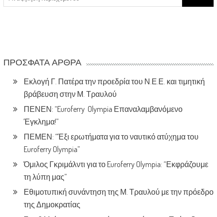
for:
ΠΡΌΣΦΑΤΑ ΆΡΘΡΑ
Εκλογή Γ. Πατέρα την προεδρία του Ν.Ε.Ε. και τιμητική
βράβευση στην Μ. Τραυλού
ΠΕΝΕΝ: “Euroferry Olympia Επαναλαμβανόμενο
Έγκλημα!”
ΠΕΜΕΝ: “Έξι ερωτήματα για το ναυτικό ατύχημα του
Euroferry Olympia”
Όμιλος Γκριμάλντι για το Euroferry Olympia: “Εκφράζουμε
τη λύπη μας”
Εθιμοτυπική συνάντηση της Μ. Τραυλού με την πρόεδρο
της Δημοκρατίας