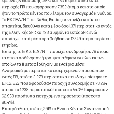
έρευνας & διάσωσης (SRR) και 183 περιστατικά εκτός
περιοχής FIR που αφορούσαν 7.352 άτομα και στα οποία
ήταν το πρώτο κέντρο που έλαβε τον συναγερμό κινδύνου.
Το ΕΚΣΕΔ/Ν.Τ. σε βάθος 15ετίας συντονίζει και όπου
απαιτείται, διευθύνει κατά μέσο όρο 1.371 περιστατικά εντός
της Ελληνικής SRR και 198 συμβάντα εκτός SRR, ενώ
παράσχει κατά μέσο όρο βοήθεια σε 17.349 άτομα περίπου
ετησίως.
Επίσης, το Ε.Κ.Σ.Ε.Δ./Ν.Τ. παρείχε συνδρομή σε 76 άτομα
τα οποία ασθένησαν ή τραυματίσθηκαν εν πλω, εκ των
οποίων τα 11 μεταφέρθηκαν με εναέρια μέσα.
Αναφορικά με περιστατικά εισερχόμενων προσώπων
εντός FIR, από τα 2.279 περιστατικά που διαχειρίστηκε το
Ε.Κ.Σ.Ε.Δ. που αφορούσαν παροχή συνδρομής σε 78.284
άτομα, τα 1.238 περιστατικά (ποσοστό 54,3%) αφορούσαν
62.959 παράτυπα εισερχόμενα πρόσωπα (ποσοστό
80,4%).
Επιπρόσθετα, το έτος 2016 το Ενιαίο Κέντρο Συντονισμού