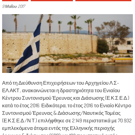
9 Μαΐου 2017
Από τη Διεύθυνση Επιχειρήσεων του Αρχηγείου Λ.Σ-
ΕΛ.ΑΚΤ., ανακοινώνεται η δραστηριότητα του Ενιαίου
Κέντρου Συντονισμού Έρευνας και Διάσωσης (Ε.Κ.Σ.Ε.Δ.)
κατά το έτος 2016. Ειδικότερα, το έτος 2016 το Ενιαίο Κέντρο
Συντονισμού Έρευνας & Διάσωσης/Ναυτικός Τομέας
(Ε.Κ.Σ.Ε.Δ./Ν.Τ.) επιλήφθηκε σε 2.149 περιστατικά με 70.932
εμπλεκόμενα άτομα εντός της Ελληνικής περιοχής