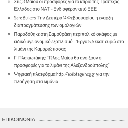
Στις 3 Μαίου οι προσφορές για το κτίριο της Τράπεζας
Ελλάδος στο ΝΑΤ – Ενδιαφέρον από ΕΕΕ
Safe Bulkers: Την Δευτέρα 14 Φεβρουαρίου η έναρξη
διαπραγμάτευσης των ομολογιών
Παραδόθηκε στη Σαμοθράκη περιπολικό σκάφος με
ειδικό υγειονομικό εξοπλισμό – Έργα 8,5 εκατ. ευρώ στο
λιμάνι της Καμαριώτισσας
Γ. Πλακιωτάκης: “Τέλος Μαίου θα ανοίξουν οι
προσφορές για το λιμάνι της Αλεξανδρούπολης”
Ψηφιακή πλατφόρμα http://epilotage.hcg.gr για την
πλοήγηση στα λιμάνια
ΕΠΙΚΟΙΝΩΝΊΑ