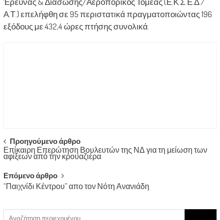
Έρευνας & Διάσωσης/Αεροπορικός Τομέας (Ε.Κ.Σ.Ε.Δ./
Α.Τ.) επελήφθη σε 95 περιστατικά πραγματοποιώντας 196
εξόδους με 432,4 ώρες πτήσης συνολικά.
Post
Προηγούμενο άρθρο
Επίκαιρη Επερώτηση Βουλευτών της ΝΔ για τη μείωση των
navigation
αφίξεων από την κρουαζιέρα
Επόμενο άρθρο
“Παιχνίδι Κέντρου” απο τον Νότη Ανανιάδη
Search