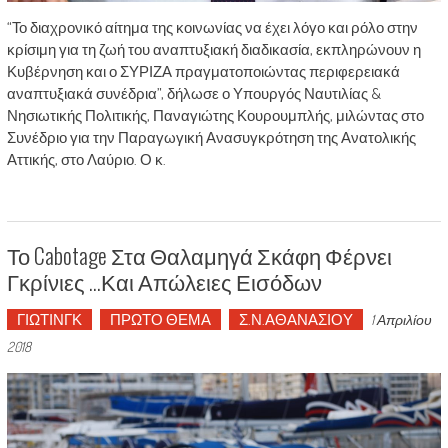
“Το διαχρονικό αίτημα της κοινωνίας να έχει λόγο και ρόλο στην
κρίσιμη για τη ζωή του αναπτυξιακή διαδικασία, εκπληρώνουν η
Κυβέρνηση και ο ΣΥΡΙΖΑ πραγματοποιώντας περιφερειακά
αναπτυξιακά συνέδρια”, δήλωσε ο Υπουργός Ναυτιλίας &
Νησιωτικής Πολιτικής, Παναγιώτης Κουρουμπλής, μιλώντας στο
Συνέδριο για την Παραγωγική Ανασυγκρότηση της Ανατολικής
Αττικής, στο Λαύριο. Ο κ.
Το Cabotage Στα Θαλαμηγά Σκάφη Φέρνει
Γκρίνιες …και Απώλειες Εισόδων
ΓΙΩΤΙΝΓΚ
ΠΡΩΤΟ ΘΕΜΑ
Σ.Ν.ΑΘΑΝΑΣΙΟΥ
1 Απριλίου
2018