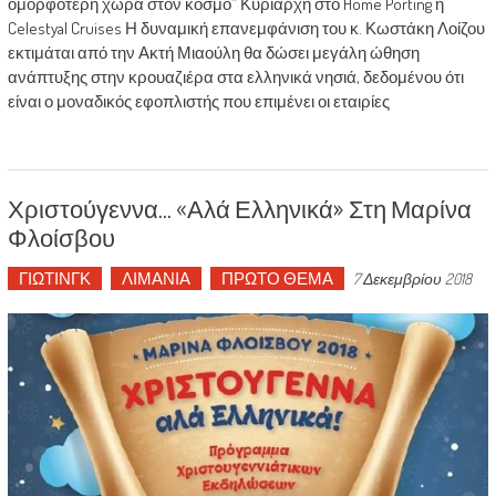
ομορφότερη χώρα στον κόσμο” Κυρίαρχη στο Home Porting η
Celestyal Cruises Η δυναμική επανεμφάνιση του κ. Κωστάκη Λοίζου
εκτιμάται από την Ακτή Μιαούλη θα δώσει μεγάλη ώθηση
ανάπτυξης στην κρουαζιέρα στα ελληνικά νησιά, δεδομένου ότι
είναι ο μοναδικός εφοπλιστής που επιμένει οι εταιρίες
Χριστούγεννα… «αλά Ελληνικά» Στη Μαρίνα
Φλοίσβου
ΓΙΩΤΙΝΓΚ
ΛΙΜΑΝΙΑ
ΠΡΩΤΟ ΘΕΜΑ
7 Δεκεμβρίου 2018