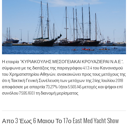
Η εταιρία "ΚΥΡΙΑΚΟΥΛΗΣ ΜΕΣΟΓΕΙΑΚΑΙ ΚΡΟΥΑΖΙΕΡΑΙ Ν.Α.Ε.",
σύμφωνα με τις διατάξεις της παραγράφου 4.1.3.4 του Κανονισμού
του Χρηματιστηρίου Αθηνών, ανακοινώνει προς τους μετόχους της
ότι η Τακτική Γενική Συνέλευση των μετόχων της 24ης Ιουλίου 2018
αποφάσισε με απαρτία 73,27% (ήτοι 5.565.145 μετοχές και ψήφοι επί
συνόλου 7.595.160) τη διανομή μερίσματος
Απο 3 Έως 6 Μαιου Το 17ο East Med Yacht Show