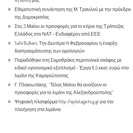
τη λύπη μας”
Εθιμοτυπική συνάντηση της Μ. Τραυλού με την πρόεδρο
της Δημοκρατίας
Στις 3 Μαίου οι προσφορές για το κτίριο της Τράπεζας
Ελλάδος στο ΝΑΤ – Ενδιαφέρον από ΕΕΕ
Safe Bulkers: Την Δευτέρα 14 Φεβρουαρίου η έναρξη
διαπραγμάτευσης των ομολογιών
Παραδόθηκε στη Σαμοθράκη περιπολικό σκάφος με
ειδικό υγειονομικό εξοπλισμό – Έργα 8,5 εκατ. ευρώ στο
λιμάνι της Καμαριώτισσας
Γ. Πλακιωτάκης: “Τέλος Μαίου θα ανοίξουν οι
προσφορές για το λιμάνι της Αλεξανδρούπολης”
Ψηφιακή πλατφόρμα http://epilotage.hcg.gr για την
πλοήγηση στα λιμάνια