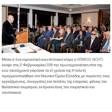
Μέσα σ’ ένα εορταστικό και επετειακό κλίμα η VERNICOS YACHTS
έκοψε στις 12 Φεβρουαρίου 2018 την πρωτοχρονιάτικη πίτα της,
ενώ ταυτόχρονα γιόρτασε τα 43 χρόνια της.Η τελετή
πραγματοποιήθηκε στο Ναυτικό Όμιλο Ελλάδος με παρόντες τους
εργαζόμενους, συνεργάτες και πελάτες της εταιρείας, φίλους του
θαλάσσιου τουρισμού, εκπροσώπους του τουριστικού και
ναυτιλιακού