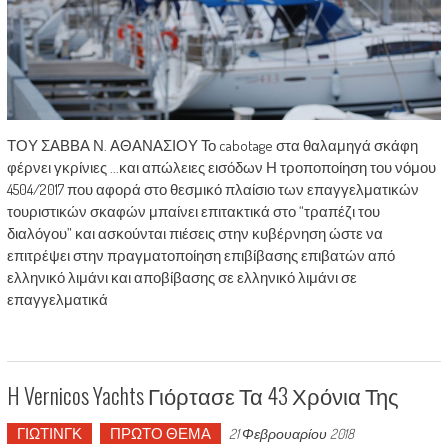
ΤΟΥ ΣΑΒΒΑ Ν. ΑΘΑΝΑΣΙΟΥ Το cabotage στα θαλαμηγά σκάφη
φέρνει γκρίνιες ...και απώλειες εισόδων Η τροποποίηση του νόμου
4504/2017 που αφορά στο θεσμικό πλαίσιο των επαγγελματικών
τουριστικών σκαφών μπαίνει επιτακτικά στο “τραπέζι του
διαλόγου” και ασκούνται πιέσεις στην κυβέρνηση ώστε να
επιτρέψει στην πραγματοποίηση επιβίβασης επιβατών από
ελληνικό λιμάνι και αποβίβασης σε ελληνικό λιμάνι σε
επαγγελματικά
H Vernicos Yachts Γιόρτασε Τα 43 Χρόνια Της
ΓΙΩΤΙΝΓΚ
ΠΡΩΤΟ ΘΕΜΑ
21 Φεβρουαρίου 2018