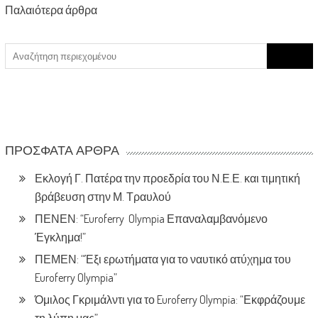
Posts
Παλαιότερα άρθρα
navigation
Search
for:
ΠΡΌΣΦΑΤΑ ΆΡΘΡΑ
Εκλογή Γ. Πατέρα την προεδρία του Ν.Ε.Ε. και τιμητική
βράβευση στην Μ. Τραυλού
ΠΕΝΕΝ: “Euroferry Olympia Επαναλαμβανόμενο
Έγκλημα!”
ΠΕΜΕΝ: “Έξι ερωτήματα για το ναυτικό ατύχημα του
Euroferry Olympia”
Όμιλος Γκριμάλντι για το Euroferry Olympia: “Εκφράζουμε