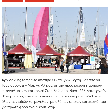
Άρχισε χθες το πρώτο Φεστιβάλ Γιώτινγκ – Γιορτή Θαλάσσιου
Τουρισμού στην Μαρίνα Αλίμου, με την προσέλευση επισήμων,
επαγγελματιών και κοινού.Στο πλαίσιο του Φεστιβάλ λειτουργούν
50 περίπτερα, ενώ είναι επισκέψιμα περισσότερα από 140 σκάφη
όλων των ειδών και μεγεθών, μεταξύ των οποίων και μερικά που
για πρώτη φορά έχουν έρθει στην