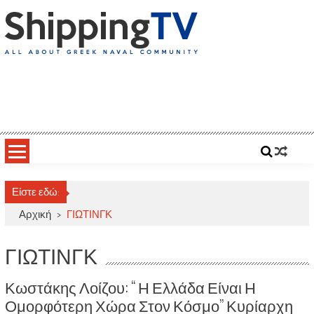
Skip
to
content
ShippingTV
All about Greek Naval Community
Είστε εδώ:
Αρχική
>
ΓΙΩΤΙΝΓΚ
ΓΙΩΤΙΝΓΚ
Κωστάκης Λοίζου: “ Η Ελλάδα Είναι Η
Ομορφότερη Χώρα Στον Κόσμο” Κυρίαρχη