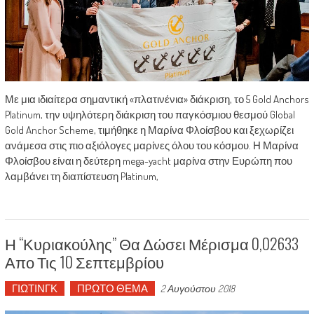
Με μια ιδιαίτερα σημαντική «πλατινένια» διάκριση, το 5 Gold Anchors
Platinum, την υψηλότερη διάκριση του παγκόσμιου θεσμού Global
Gold Anchor Scheme, τιμήθηκε η Μαρίνα Φλοίσβου και ξεχωρίζει
ανάμεσα στις πιο αξιόλογες μαρίνες όλου του κόσμου. Η Μαρίνα
Φλοίσβου είναι η δεύτερη mega-yacht μαρίνα στην Ευρώπη που
λαμβάνει τη διαπίστευση Platinum,
Η “Κυριακούλης” Θα Δώσει Μέρισμα 0,02633
Απο Τις 10 Σεπτεμβρίου
ΓΙΩΤΙΝΓΚ
ΠΡΩΤΟ ΘΕΜΑ
2 Αυγούστου 2018