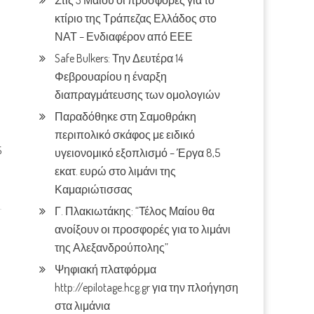
Στις 3 Μαίου οι προσφορές για το
κτίριο της Τράπεζας Ελλάδος στο
ΝΑΤ – Ενδιαφέρον από ΕΕΕ
Safe Bulkers: Την Δευτέρα 14
Φεβρουαρίου η έναρξη
διαπραγμάτευσης των ομολογιών
Παραδόθηκε στη Σαμοθράκη
περιπολικό σκάφος με ειδικό
5
υγειονομικό εξοπλισμό – Έργα 8,5
εκατ. ευρώ στο λιμάνι της
Καμαριώτισσας
Γ. Πλακιωτάκης: “Τέλος Μαίου θα
ανοίξουν οι προσφορές για το λιμάνι
της Αλεξανδρούπολης”
Ψηφιακή πλατφόρμα
http://epilotage.hcg.gr για την πλοήγηση
στα λιμάνια