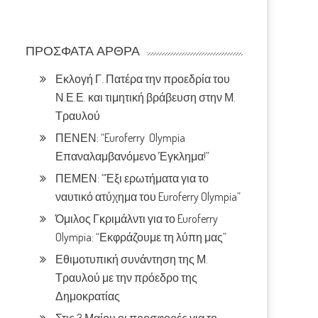
ΠΡΌΣΦΑΤΑ ΆΡΘΡΑ
Εκλογή Γ. Πατέρα την προεδρία του
Ν.Ε.Ε. και τιμητική βράβευση στην Μ.
Τραυλού
ΠΕΝΕΝ: “Euroferry Olympia
Επαναλαμβανόμενο Έγκλημα!”
ΠΕΜΕΝ: “Έξι ερωτήματα για το
ναυτικό ατύχημα του Euroferry Olympia”
Όμιλος Γκριμάλντι για το Euroferry
Olympia: “Εκφράζουμε τη λύπη μας”
Εθιμοτυπική συνάντηση της Μ.
Τραυλού με την πρόεδρο της
Δημοκρατίας