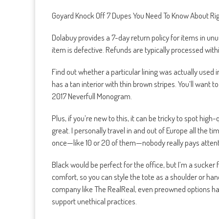
Goyard Knock Off 7 Dupes You Need To Know About Ri
Dolabuy provides a 7-day return policy for items in unu
item is defective. Refunds are typically processed with
Find out whether a particular lining was actually used
has a tan interior with thin brown stripes. You’ll want 
2017 Neverfull Monogram.
Plus, if you’re new to this, it can be tricky to spot hig
great. I personally travel in and out of Europe all the t
once—like 10 or 20 of them—nobody really pays attentio
Black would be perfect for the office, but I’m a sucker 
comfort, so you can style the tote as a shoulder or h
company like The RealReal, even preowned options hav
support unethical practices.