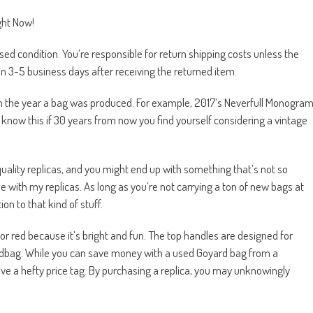
ght Now!
sed condition. You’re responsible for return shipping costs unless the
in 3-5 business days after receiving the returned item.
 in the year a bag was produced. For example, 2017’s Neverfull Monogra
to know this if 30 years from now you find yourself considering a vintage
h-quality replicas, and you might end up with something that’s not so
ime with my replicas. As long as you’re not carrying a ton of new bags at
n to that kind of stuff.
for red because it’s bright and fun. The top handles are designed for
andbag. While you can save money with a used Goyard bag from a
e a hefty price tag. By purchasing a replica, you may unknowingly