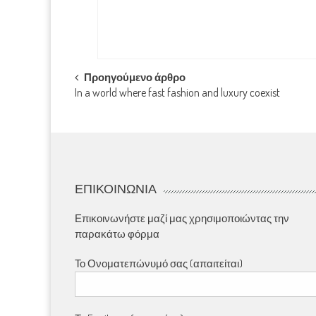
Post
Προηγούμενο άρθρο
In a world where fast fashion and luxury coexist
navigation
ΕΠΙΚΟΙΝΩΝΊΑ
Επικοινωνήστε μαζί μας χρησιμοποιώντας την
παρακάτω φόρμα
Το Ονοματεπώνυμό σας (απαιτείται)