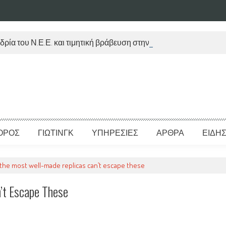
δρία του Ν.Ε.Ε. και τιμητική βράβευση στην Μ. Τραυλού
ΟΡΟΣ
ΓΙΩΤΙΝΓΚ
ΥΠΗΡΕΣΙΕΣ
ΑΡΘΡΑ
ΕΙΔΗΣ
the most well-made replicas can’t escape these
’t Escape These