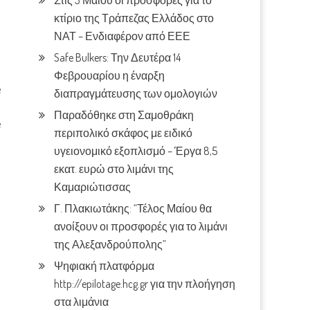
Στις 3 Μαίου οι προσφορές για το
κτίριο της Τράπεζας Ελλάδος στο
ΝΑΤ – Ενδιαφέρον από ΕΕΕ
Safe Bulkers: Την Δευτέρα 14
Φεβρουαρίου η έναρξη
e
διαπραγμάτευσης των ομολογιών
Παραδόθηκε στη Σαμοθράκη
e
περιπολικό σκάφος με ειδικό
υγειονομικό εξοπλισμό – Έργα 8,5
εκατ. ευρώ στο λιμάνι της
Καμαριώτισσας
Γ. Πλακιωτάκης: “Τέλος Μαίου θα
ανοίξουν οι προσφορές για το λιμάνι
της Αλεξανδρούπολης”
Ψηφιακή πλατφόρμα
http://epilotage.hcg.gr για την πλοήγηση
στα λιμάνια