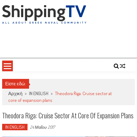
Skip
to
content
ShippingTV
All about Greek Naval Community
Είστε εδώ:
Αρχική
>
IN ENGLISH
>
Theodora Riga: Cruise sector at
core of expansion plans
Theodora Riga: Cruise Sector At Core Of Expansion Plans
IN ENGLISH
24 Μαΐου 2017