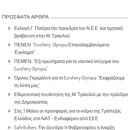
ΠΡΌΣΦΑΤΑ ΆΡΘΡΑ
Εκλογή Γ. Πατέρα την προεδρία του Ν.Ε.Ε. και τιμητική
βράβευση στην Μ. Τραυλού
ΠΕΝΕΝ: “Euroferry Olympia Επαναλαμβανόμενο
Έγκλημα!”
ΠΕΜΕΝ: “Έξι ερωτήματα για το ναυτικό ατύχημα του
Euroferry Olympia”
Όμιλος Γκριμάλντι για το Euroferry Olympia: “Εκφράζουμε
τη λύπη μας”
Εθιμοτυπική συνάντηση της Μ. Τραυλού με την πρόεδρο
της Δημοκρατίας
Στις 3 Μαίου οι προσφορές για το κτίριο της Τράπεζας
Ελλάδος στο ΝΑΤ – Ενδιαφέρον από ΕΕΕ
Safe Bulkers: Την Δευτέρα 14 Φεβρουαρίου η έναρξη