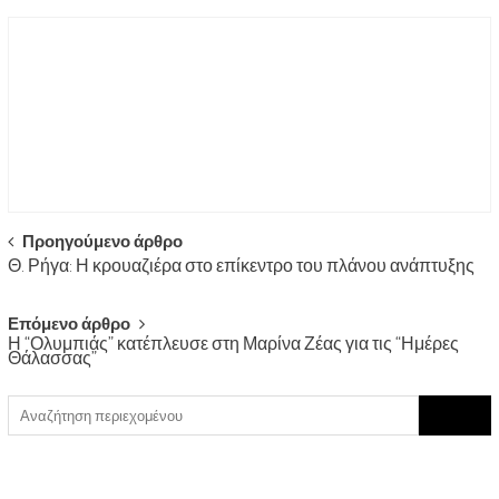
Post
Προηγούμενο άρθρο
Θ. Ρήγα: Η κρουαζιέρα στο επίκεντρο του πλάνου ανάπτυξης
navigation
Επόμενο άρθρο
Η “Ολυμπιάς” κατέπλευσε στη Μαρίνα Ζέας για τις “Ημέρες
Θάλασσας”
Search
for: