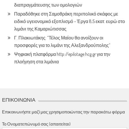
διαπραγμάτευσης των ομολογιών
Παραδόθηκε στη Σαμοθράκη περιπολικό σκάφος με
ειδικό υγειονομικό εξοπλισμό – Έργα 8,5 εκατ. ευρώ στο
λιμάνι της Καμαριώτισσας
Γ. Πλακιωτάκης: “Τέλος Μαίου θα ανοίξουν οι
προσφορές για το λιμάνι της Αλεξανδρούπολης”
Ψηφιακή πλατφόρμα http://epilotage.hcg.gr για την
πλοήγηση στα λιμάνια
ΕΠΙΚΟΙΝΩΝΊΑ
Επικοινωνήστε μαζί μας χρησιμοποιώντας την παρακάτω φόρμα
Το Ονοματεπώνυμό σας (απαιτείται)