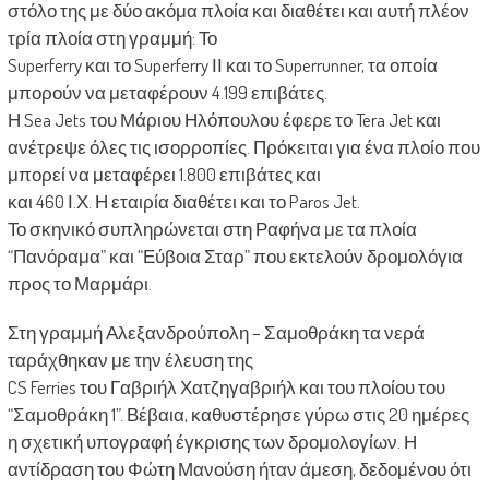
στόλο της με δύο ακόμα πλοία και διαθέτει και αυτή πλέον
τρία πλοία στη γραμμή: Το
Superferry και το Superferry ΙΙ και το Superrunner, τα οποία
μπορούν να μεταφέρουν 4.199 επιβάτες.
Η Sea Jets του Μάριου Ηλόπουλου έφερε το Tera Jet και
ανέτρεψε όλες τις ισορροπίες. Πρόκειται για ένα πλοίο που
μπορεί να μεταφέρει 1.800 επιβάτες και
και 460 Ι.Χ. Η εταιρία διαθέτει και το Paros Jet.
Το σκηνικό συπληρώνεται στη Ραφήνα με τα πλοία
“Πανόραμα” και “Εύβοια Σταρ” που εκτελούν δρομολόγια
προς το Μαρμάρι.
Στη γραμμή Αλεξανδρούπολη – Σαμοθράκη τα νερά
ταράχθηκαν με την έλευση της
CS Ferries του Γαβριήλ Χατζηγαβριήλ και του πλοίου του
“Σαμοθράκη 1”. Βέβαια, καθυστέρησε γύρω στις 20 ημέρες
η σχετική υπογραφή έγκρισης των δρομολογίων. Η
αντίδραση του Φώτη Μανούση ήταν άμεση, δεδομένου ότι