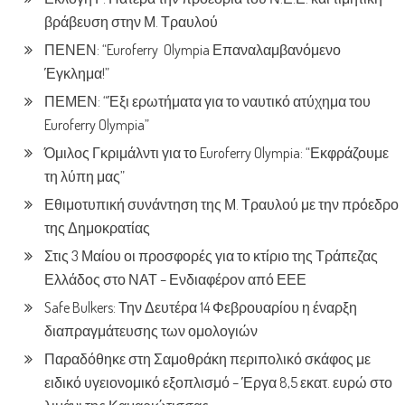
βράβευση στην Μ. Τραυλού
ΠΕΝΕΝ: “Euroferry Olympia Επαναλαμβανόμενο
Έγκλημα!”
ΠΕΜΕΝ: “Έξι ερωτήματα για το ναυτικό ατύχημα του
Euroferry Olympia”
Όμιλος Γκριμάλντι για το Euroferry Olympia: “Εκφράζουμε
τη λύπη μας”
Εθιμοτυπική συνάντηση της Μ. Τραυλού με την πρόεδρο
της Δημοκρατίας
Στις 3 Μαίου οι προσφορές για το κτίριο της Τράπεζας
Ελλάδος στο ΝΑΤ – Ενδιαφέρον από ΕΕΕ
Safe Bulkers: Την Δευτέρα 14 Φεβρουαρίου η έναρξη
διαπραγμάτευσης των ομολογιών
Παραδόθηκε στη Σαμοθράκη περιπολικό σκάφος με
ειδικό υγειονομικό εξοπλισμό – Έργα 8,5 εκατ. ευρώ στο