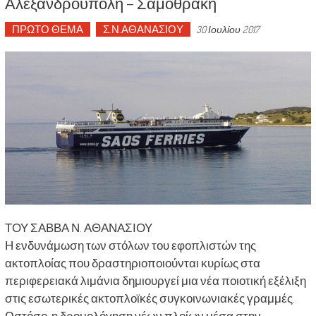
Αλεξανδρούπολη – Σαμοθράκη
ΠΡΩΤΟ ΘΕΜΑ
Σ.Ν.ΑΘΑΝΑΣΙΟΥ
30 Ιουλίου 2017
ΤΟΥ ΣΑΒΒΑ Ν. ΑΘΑΝΑΣΙΟΥ
Η ενδυνάμωση των στόλων του εφοπλιστών της
ακτοπλοίας που δραστηριοποιούνται κυρίως στα
περιφερειακά λιμάνια δημιουργεί μια νέα ποιοτική εξέλιξη
στις εσωτερικές ακτοπλοϊκές συγκοινωνιακές γραμμές.
Ωστόσο, η δρομολόγηση νέων πλοίων μέσα στην