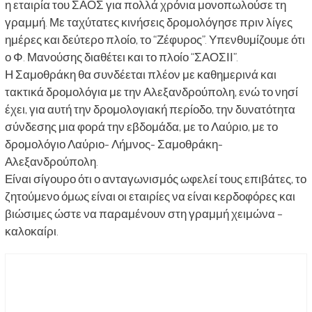
η εταιρία του ΣΑΟΣ για πολλά χρόνια μονοπωλούσε τη
γραμμή. Με ταχύτατες κινήσεις δρομολόγησε πριν λίγες
ημέρες και δεύτερο πλοίο, το “Ζέφυρος”. Υπενθυμίζουμε ότι
ο Φ. Μανούσης διαθέτει και το πλοίο “ΣΑΟΣΙΙ”.
Η Σαμοθράκη θα συνδέεται πλέον με καθημερινά και
τακτικά δρομολόγια με την Αλεξανδρούπολη, ενώ το νησί
έχει, για αυτή την δρομολογιακή περίοδο, την δυνατότητα
σύνδεσης μια φορά την εβδομάδα, με το Λαύριο, με το
δρομολόγιο Λαύριο- Λήμνος- Σαμοθράκη-
Αλεξανδρούπολη.
Είναι σίγουρο ότι ο ανταγωνισμός ωφελεί τους επιβάτες, το
ζητούμενο όμως είναι οι εταιρίες να είναι κερδοφόρες και
βιώσιμες ώστε να παραμένουν στη γραμμή χειμώνα –
καλοκαίρι.