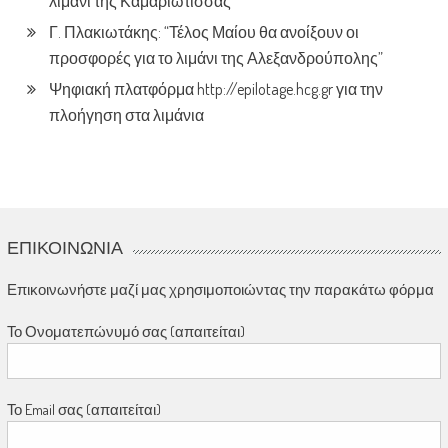
λιμάνι της Καμαριώτισσας
Γ. Πλακιωτάκης: “Τέλος Μαίου θα ανοίξουν οι
προσφορές για το λιμάνι της Αλεξανδρούπολης”
Ψηφιακή πλατφόρμα http://epilotage.hcg.gr για την
πλοήγηση στα λιμάνια
ΕΠΙΚΟΙΝΩΝΊΑ
Επικοινωνήστε μαζί μας χρησιμοποιώντας την παρακάτω φόρμα
Το Ονοματεπώνυμό σας (απαιτείται)
Το Email σας (απαιτείται)