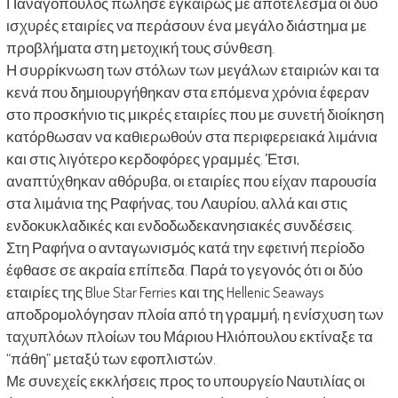
Παναγόπουλος πώλησε εγκαίρως με αποτέλεσμα οι δύο
ισχυρές εταιρίες να περάσουν ένα μεγάλο διάστημα με
προβλήματα στη μετοχική τους σύνθεση.
Η συρρίκνωση των στόλων των μεγάλων εταιριών και τα
κενά που δημιουργήθηκαν στα επόμενα χρόνια έφεραν
στο προσκήνιο τις μικρές εταιρίες που με συνετή διοίκηση
κατόρθωσαν να καθιερωθούν στα περιφερειακά λιμάνια
και στις λιγότερο κερδοφόρες γραμμές. Έτσι,
αναπτύχθηκαν αθόρυβα, οι εταιρίες που είχαν παρουσία
στα λιμάνια της Ραφήνας, του Λαυρίου, αλλά και στις
ενδοκυκλαδικές και ενδοδωδεκανησιακές συνδέσεις.
Στη Ραφήνα ο ανταγωνισμός κατά την εφετινή περίοδο
έφθασε σε ακραία επίπεδα. Παρά το γεγονός ότι οι δύο
εταιρίες της Blue Star Ferries και της Hellenic Seaways
αποδρομολόγησαν πλοία από τη γραμμή, η ενίσχυση των
ταχυπλόων πλοίων του Μάριου Ηλιόπουλου εκτίναξε τα
“πάθη” μεταξύ των εφοπλιστών.
Με συνεχείς εκκλήσεις προς το υπουργείο Ναυτιλίας οι