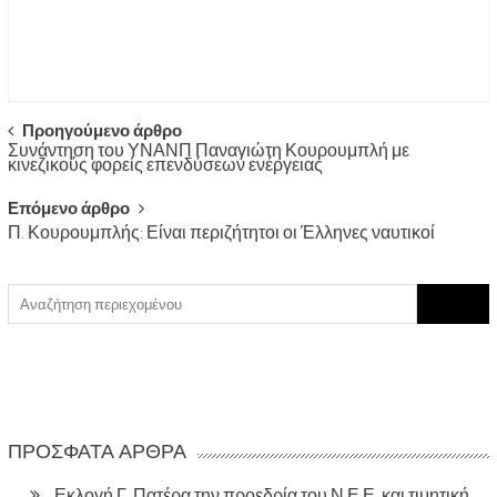
Post
Προηγούμενο άρθρο
Συνάντηση του ΥΝΑΝΠ Παναγιώτη Κουρουμπλή με
navigation
κινεζικούς φορείς επενδύσεων ενέργειας
Επόμενο άρθρο
Π. Κουρουμπλής: Είναι περιζήτητοι οι Έλληνες ναυτικοί
Search
for:
ΠΡΌΣΦΑΤΑ ΆΡΘΡΑ
Εκλογή Γ. Πατέρα την προεδρία του Ν.Ε.Ε. και τιμητική