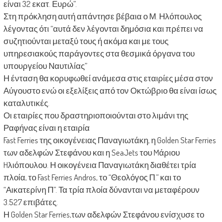
είναι 32 εκατ. Ευρώ”.
Στη πρόκληση αυτή απάντησε βέβαια ο Μ. Ηλόπουλος
λέγοντας ότι “αυτά δεν λέγονται δημόσια και πρέπει να
συζητιούνται μεταξύ τους ή ακόμα και με τους
υπηρεσιακούς παράγοντες στα θεσμικά όργανα του
υπουργείου Ναυτιλίας”
Η ένταση θα κορυφωθεί ανάμεσα στις εταιρίες μέσα στον
Αύγουστο ενώ οι εξελίξεις από τον Οκτώβριο θα είναι ίσως
καταλυτικές.
Οι εταιρίες που δραστηριοποιούνται στο λιμάνι της
Ραφήνας είναι η εταιρία
Fast Ferries της οικογένειας Παναγιωτάκη, η Golden Star Ferries
των αδελφών Στεφάνου και η SeaJets του Mάριου
Hλιόπουλου. Η οικογένεια Παναγιωτάκη διαθέτει τρία
πλοία, το Fast Ferries Andros, το “Θεολόγος Π.” και το
“Αικατερίνη Π”. Τα τρία πλοία δύνανται να μεταφέρουν
3.527 επιβάτες.
Η Golden Star Ferries,των αδελφών Στεφάνου ενίσχυσε το