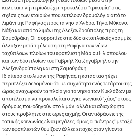
καλοκαιρινή περίοδο έχει προκαλέσει “τρικυμία” στις
σχέσεις των εταιριών που εκτελούν δρομολόγια από το
λιμάνι της Ραφήνας προς τα νησιά Άνδρο, Τήνο, Μύκονο,
Νάξο και από το λιμάνι της Αλεξανδρούπολης προς τη
Σαμοθράκη. Οι ισορροπίες στις δύο ακτοπλοϊκές γραμμές
άλλαξαν μετά τη έλευση στη Ραφήνα των νέων
ταχύπλοων πλοίων του εφοπλιστή Μάριου Ηλιόπουλου
και των δύο πλοίων του Γαβριήλ Χατζηγαβριήλ στην
Αλεξανδρούπολη και στη Σαμοθράκη.
Ιδιαίτερα στο λιμάνι της Ραφήνας, η κατάσταση έχει
περιπλέξει δεδομένου ότι με συχνότητα ενός τετάρτου της
ώρας αναχωρούν τα πλοία για τα νησιά των Κυκλάδων με
αποτέλεσμα να προκαλείται συγκοινωνιακό “χάος” στους
δρόμους που οδηγούν στο λιμάνι αλλά και αδιαχώρητο
στους προβλήτες στις ώρες αιχμής. Οι αντιδράσεις της
τοπικής κοινωνίας είναι μεγάλες, όμως οι “κόντρες” μεταξύ
των εφοπλιστών θυμίζουν άλλες εποχές όταν γίνονται