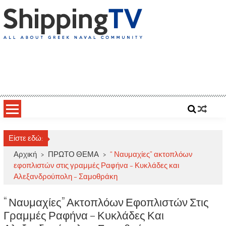
Skip
to
content
ShippingTV
All about Greek Naval Community
Είστε εδώ:
Αρχική
>
ΠΡΩΤΟ ΘΕΜΑ
>
“ Ναυμαχίες” ακτοπλόων
εφοπλιστών στις γραμμές Ραφήνα – Κυκλάδες και
Αλεξανδρούπολη – Σαμοθράκη
“ Ναυμαχίες” Ακτοπλόων Εφοπλιστών Στις
Γραμμές Ραφήνα – Κυκλάδες Και