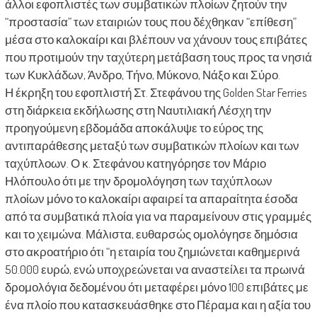
άλλοι εφοπλιστές των συμβατικών πλοίων ζητούν την
“προστασία” των εταιριών τους που δέχθηκαν “επίθεση”
μέσα στο καλοκαίρι και βλέπουν να χάνουν τους επιβάτες
που προτιμούν την ταχύτερη μετάβαση τους προς τα νησιά
των Κυκλάδων, Άνδρο, Τήνο, Μύκονο, Νάξο και Σύρο.
Η έκρηξη του εφοπλιστή Στ. Στεφάνου της Golden Star Ferries
στη διάρκεια εκδήλωσης στη Ναυτιλιακή Λέσχη την
προηγούμενη εβδομάδα αποκάλυψε το εύρος της
αντιπαράθεσης μεταξύ των συμβατικών πλοίων και των
ταχύπλοων. Ο κ. Στεφάνου κατηγόρησε τον Μάριο
Ηλόπουλο ότι με την δρομολόγηση των ταχύπλοων
πλοίων μόνο το καλοκαίρι αφαιρεί τα απαραίτητα έσοδα
από τα συμβατικά πλοία για να παραμείνουν στις γραμμές
και το χειμώνα. Μάλιστα, ευθαρσώς ομολόγησε δημόσια
στο ακροατήριο ότι “η εταιρία του ζημιώνεται καθημερινά
50.000 ευρώ, ενώ υποχρεώνεται να αναστείλει τα πρωινά
δρομολόγια δεδομένου ότι μεταφέρει μόνο 100 επιβάτες με
ένα πλοίο που κατασκευάσθηκε στο Πέραμα και η αξία του