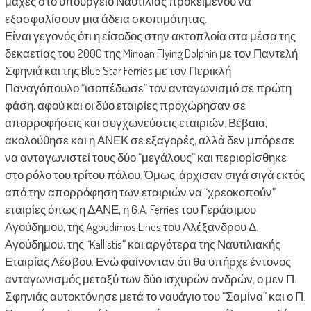
μάχες στο υπουργείο Ναυτιλίας προκειμένου να
εξασφαλίσουν μια άδεια σκοπιμότητας.
Είναι γεγονός ότι η είσοδος στην ακτοπλοία στα μέσα της
δεκαετίας του 2000 της Minoan Flying Dolphin με τον Παντελή
Σφηνιά και της Blue Star Ferries με τον Περικλή
Παναγόπουλο “ισοπέδωσε” τον ανταγωνισμό σε πρώτη
φάση, αφού και οι δύο εταιρίες προχώρησαν σε
απορροφήσεις και συγχωνεύσεις εταιριών. Βέβαια,
ακολούθησε και η ΑΝΕΚ σε εξαγορές, αλλά δεν μπόρεσε
να ανταγωνιστεί τους δύο “μεγάλους” και περιορίσθηκε
στο ρόλο του τρίτου πόλου. Όμως, άρχισαν σιγά σιγά εκτός
από την απορρόφηση των εταιριών να “χρεοκοπούν”
εταιρίες όπως η ΔΑΝΕ, η G.A. Ferries του Γεράσιμου
Αγούδημου, της Agoudimos Lines του Αλέξανδρου Δ.
Αγούδημου, της “Kallistis” και αργότερα της Ναυτιλιακής
Εταιρίας Λέσβου. Ενώ φαίνονταν ότι θα υπήρχε έντονος
ανταγωνισμός μεταξύ των δύο ισχυρών ανδρών, ο μεν Π.
Σφηνιάς αυτοκτόνησε μετά το ναυάγιο του “Σαμίνα” και ο Π.