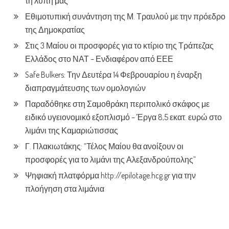
τη λύπη μας”
Εθιμοτυπική συνάντηση της Μ. Τραυλού με την πρόεδρο
της Δημοκρατίας
Στις 3 Μαίου οι προσφορές για το κτίριο της Τράπεζας
Ελλάδος στο ΝΑΤ – Ενδιαφέρον από ΕΕΕ
Safe Bulkers: Την Δευτέρα 14 Φεβρουαρίου η έναρξη
διαπραγμάτευσης των ομολογιών
Παραδόθηκε στη Σαμοθράκη περιπολικό σκάφος με
ειδικό υγειονομικό εξοπλισμό – Έργα 8,5 εκατ. ευρώ στο
λιμάνι της Καμαριώτισσας
Γ. Πλακιωτάκης: “Τέλος Μαίου θα ανοίξουν οι
προσφορές για το λιμάνι της Αλεξανδρούπολης”
Ψηφιακή πλατφόρμα http://epilotage.hcg.gr για την
πλοήγηση στα λιμάνια