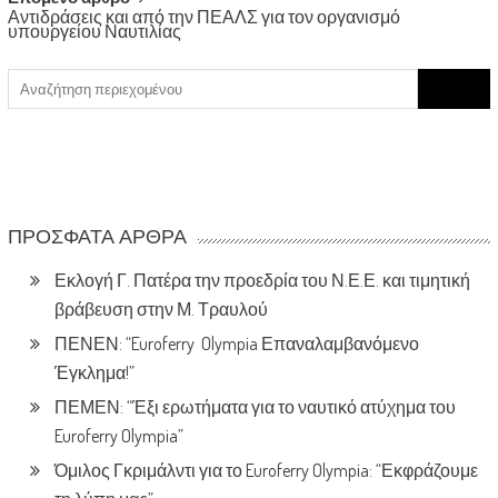
Αντιδράσεις και από την ΠΕΑΛΣ για τον οργανισμό
υπουργείου Ναυτιλίας
Search
for:
ΠΡΌΣΦΑΤΑ ΆΡΘΡΑ
Εκλογή Γ. Πατέρα την προεδρία του Ν.Ε.Ε. και τιμητική
βράβευση στην Μ. Τραυλού
ΠΕΝΕΝ: “Euroferry Olympia Επαναλαμβανόμενο
Έγκλημα!”
ΠΕΜΕΝ: “Έξι ερωτήματα για το ναυτικό ατύχημα του
Euroferry Olympia”
Όμιλος Γκριμάλντι για το Euroferry Olympia: “Εκφράζουμε