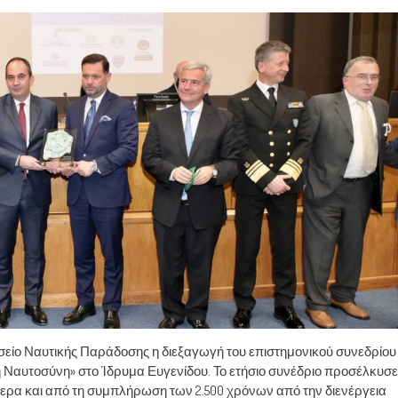
είο Ναυτικής Παράδοσης η διεξαγωγή του επιστημονικού συνεδρίου
ή Ναυτοσύνη» στο Ίδρυμα Ευγενίδου. Το ετήσιο συνέδριο προσέλκυσε
τερα και από τη συμπλήρωση των 2.500 χρόνων από την διενέργεια