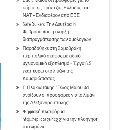
Στις 3 Μαίου οι προσφορές για το
κτίριο της Τράπεζας Ελλάδος στο
ΝΑΤ – Ενδιαφέρον από ΕΕΕ
Safe Bulkers: Την Δευτέρα 14
Φεβρουαρίου η έναρξη
διαπραγμάτευσης των ομολογιών
Παραδόθηκε στη Σαμοθράκη
περιπολικό σκάφος με ειδικό
υγειονομικό εξοπλισμό – Έργα 8,5
εκατ. ευρώ στο λιμάνι της
Καμαριώτισσας
Γ. Πλακιωτάκης: “Τέλος Μαίου θα
ανοίξουν οι προσφορές για το λιμάνι
της Αλεξανδρούπολης”
Ψηφιακή πλατφόρμα
http://epilotage.hcg.gr για την πλοήγηση
στα λιμάνια