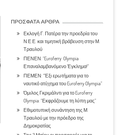
ΠΡΌΣΦΑΤΑ ΆΡΘΡΑ
Εκλογή Γ. Πατέρα την προεδρία του
Ν.Ε.Ε. και τιμητική βράβευση στην Μ.
Τραυλού
ΠΕΝΕΝ: “Euroferry Olympia
Επαναλαμβανόμενο Έγκλημα!”
ΠΕΜΕΝ: “Έξι ερωτήματα για το
ναυτικό ατύχημα του Euroferry Olympia”
Όμιλος Γκριμάλντι για το Euroferry
Olympia: “Εκφράζουμε τη λύπη μας”
Εθιμοτυπική συνάντηση της Μ.
Τραυλού με την πρόεδρο της
Δημοκρατίας