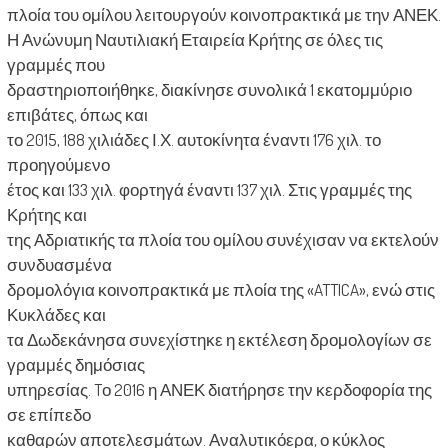
πλοία του ομίλου λειτουργούν κοινοπρακτικά με την ΑΝΕΚ.
Η Ανώνυμη Ναυτιλιακή Εταιρεία Κρήτης σε όλες τις
γραμμές που
δραστηριοποιήθηκε, διακίνησε συνολικά 1 εκατομμύριο
επιβάτες, όπως και
το 2015, 188 χιλιάδες Ι.Χ. αυτοκίνητα έναντι 176 χιλ. το
προηγούμενο
έτος και 133 χιλ. φορτηγά έναντι 137 χιλ. Στις γραμμές της
Κρήτης και
της Αδριατικής τα πλοία του ομίλου συνέχισαν να εκτελούν
συνδυασμένα
δρομολόγια κοινοπρακτικά με πλοία της «ATTICA», ενώ στις
Κυκλάδες και
τα Δωδεκάνησα συνεχίστηκε η εκτέλεση δρομολογίων σε
γραμμές δημόσιας
υπηρεσίας. Tο 2016 η ΑΝΕΚ διατήρησε την κερδοφορία της
σε επίπεδο
καθαρών αποτελεσμάτων. Αναλυτικόερα, ο κύκλος