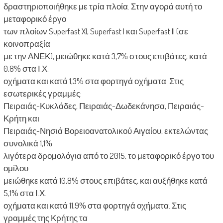
δραστηριοποιήθηκε με τρία πλοία. Στην αγορά αυτή το
μεταφορικό έργο
των πλοίων Superfast XI, Superfast I και Superfast II (σε
κοινοπραξία
με την ΑΝΕΚ), μειώθηκε κατά 3,7% στους επιβάτες, κατά
0,8% στα Ι.Χ.
οχήματα και κατά 1,3% στα φορτηγά οχήματα. Στις
εσωτερικές γραμμές:
Πειραιάς-Κυκλάδες, Πειραιάς-Δωδεκάνησα, Πειραιάς-
Κρήτη και
Πειραιάς-Νησιά Βορειοανατολικού Αιγαίου, εκτελώντας
συνολικά 1,1%
λιγότερα δρομολόγια από το 2015, το μεταφορικό έργο του
ομίλου
μειώθηκε κατά 10,8% στους επιβάτες, και αυξήθηκε κατά
5,1% στα Ι.Χ.
οχήματα και κατά 11,9% στα φορτηγά οχήματα. Στις
γραμμές της Κρήτης τα