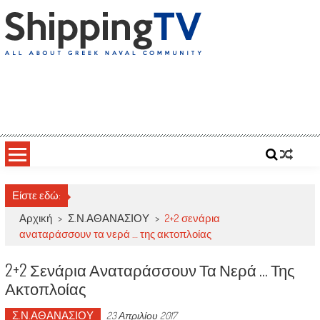
Skip
to
content
ShippingTV
All about Greek Naval Community
Είστε εδώ:
Αρχική
>
Σ.Ν.ΑΘΑΝΑΣΙΟΥ
>
2+2 σενάρια
αναταράσσουν τα νερά … της ακτοπλοίας
2+2 Σενάρια Αναταράσσουν Τα Νερά … Της
Ακτοπλοίας
Σ.Ν.ΑΘΑΝΑΣΙΟΥ
23 Απριλίου 2017