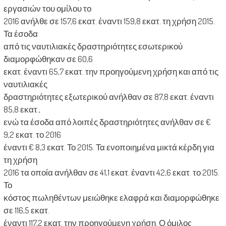
εργασιών του ομίλου το
2016 ανήλθε σε 157,6 εκατ. έναντι 159,8 εκατ. τη χρήση 2015.
Τα έσοδα
από τις ναυτιλιακές δραστηριότητες εσωτερικού
διαμορφώθηκαν σε 60,6
εκατ. έναντι 65,7 εκατ. την προηγούμενη χρήση και από τις
ναυτιλιακές
δραστηριότητες εξωτερικού ανήλθαν σε 87,8 εκατ. έναντι
85,8 εκατ.,
ενώ τα έσοδα από λοιπές δραστηριότητες ανήλθαν σε €
9,2 εκατ. το 2016
έναντι € 8,3 εκατ. Το 2015. Τα ενοποιημένα μικτά κέρδη για
τη χρήση
2016 τα οποία ανήλθαν σε 41,1 εκατ. έναντι 42,6 εκατ. το 2015.
Το
κόστος πωληθέντων μειώθηκε ελαφρά και διαμορφώθηκε
σε 116,5 εκατ.
έναντι 117,2 εκατ. την προηγούμενη χρήση. Ο όμιλος