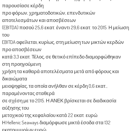
παρουσίασε κέρδη
προ φόρων, χρηματοδοτικών, επενδυτικών
αποτελεσμάτων και αποσβέσεων
(EBITDA) ποσού 25,6 εκατ. έναντι 29,6 εκατ. το 2015. Η μείωση
του
EBITDA οφείλεται, κυρίως, στη μείωση των μικτών κερδών
προ αποσβέσεων
κατά 3,3 εκατ. Τέλος, σε θετικό επίπεδο διαμορφώθηκαν
στη προηγούμενη
χρήση τα καθαρά αποτελέσματα μετά από φόρους και
δικαιώματα
μειοψηφίας, τα οποία ανήλθαν σε κέρδη 0,6 εκατ.,
παραμένοντας σταθερά
σε σχέση με το 2015. Η ΑΝΕΚ βρίσκεται σε διαδικασία
αύξησης του
μετοχικού της κεφαλαίου κατά 22 εκατ. ευρώ.
Η Hellenic Seaways διαμόρφωσε μικτά έσοδα στα 132
εκατομμυρίων ευρώ