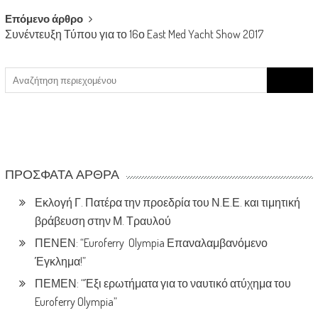
Επόμενο άρθρο
Συνέντευξη Τύπου για το 16ο East Med Yacht Show 2017
Search
for:
ΠΡΌΣΦΑΤΑ ΆΡΘΡΑ
Εκλογή Γ. Πατέρα την προεδρία του Ν.Ε.Ε. και τιμητική
βράβευση στην Μ. Τραυλού
ΠΕΝΕΝ: “Euroferry Olympia Επαναλαμβανόμενο
Έγκλημα!”
ΠΕΜΕΝ: “Έξι ερωτήματα για το ναυτικό ατύχημα του
Euroferry Olympia”