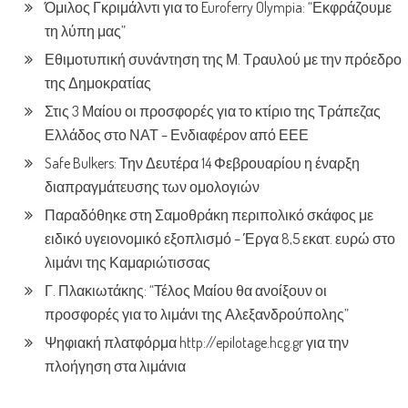
Όμιλος Γκριμάλντι για το Euroferry Olympia: “Εκφράζουμε
τη λύπη μας”
Εθιμοτυπική συνάντηση της Μ. Τραυλού με την πρόεδρο
της Δημοκρατίας
Στις 3 Μαίου οι προσφορές για το κτίριο της Τράπεζας
Ελλάδος στο ΝΑΤ – Ενδιαφέρον από ΕΕΕ
Safe Bulkers: Την Δευτέρα 14 Φεβρουαρίου η έναρξη
διαπραγμάτευσης των ομολογιών
Παραδόθηκε στη Σαμοθράκη περιπολικό σκάφος με
ειδικό υγειονομικό εξοπλισμό – Έργα 8,5 εκατ. ευρώ στο
λιμάνι της Καμαριώτισσας
Γ. Πλακιωτάκης: “Τέλος Μαίου θα ανοίξουν οι
προσφορές για το λιμάνι της Αλεξανδρούπολης”
Ψηφιακή πλατφόρμα http://epilotage.hcg.gr για την
πλοήγηση στα λιμάνια