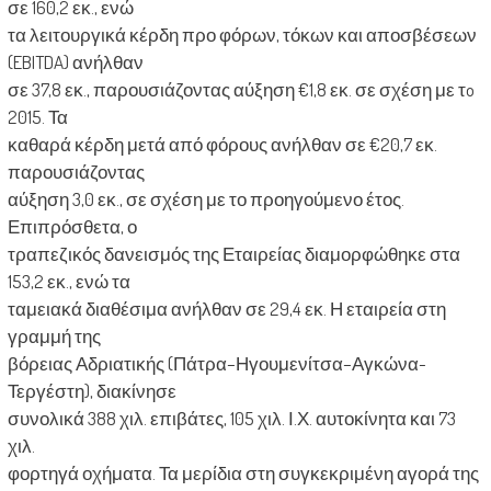
σε 160,2 εκ., ενώ
τα λειτουργικά κέρδη προ φόρων, τόκων και αποσβέσεων
(EBITDA) ανήλθαν
σε 37,8 εκ., παρουσιάζοντας αύξηση €1,8 εκ. σε σχέση με τo
2015. Τα
καθαρά κέρδη μετά από φόρους ανήλθαν σε €20,7 εκ.
παρουσιάζοντας
αύξηση 3,0 εκ., σε σχέση με το προηγούμενο έτος.
Επιπρόσθετα, ο
τραπεζικός δανεισμός της Εταιρείας διαμορφώθηκε στα
153,2 εκ., ενώ τα
ταμειακά διαθέσιμα ανήλθαν σε 29,4 εκ. Η εταιρεία στη
γραμμή της
βόρειας Αδριατικής (Πάτρα–Ηγουμενίτσα–Αγκώνα-
Τεργέστη), διακίνησε
συνολικά 388 χιλ. επιβάτες, 105 χιλ. Ι.Χ. αυτοκίνητα και 73
χιλ.
φορτηγά οχήματα. Τα μερίδια στη συγκεκριμένη αγορά της