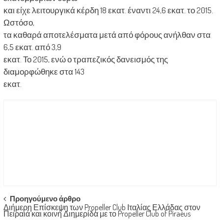
και είχε λειτουργικά κέρδη 18 εκατ. έναντι 24,6 εκατ. το 2015.
Ωστόσο,
τα καθαρά αποτελέσματα μετά από φόρους ανήλθαν στα
6,5 εκατ. από 3,9
εκατ. Το 2015, ενώ ο τραπεζικός δανεισμός της
διαμορφώθηκε στα 143
εκατ.
Post
Προηγούμενο άρθρο
Διήμερη Επίσκεψη των Propeller Club Ιταλίας Ελλάδας στον
navigation
Πειραιά και κοινή Διημερίδα με το Propeller Club of Piraeus