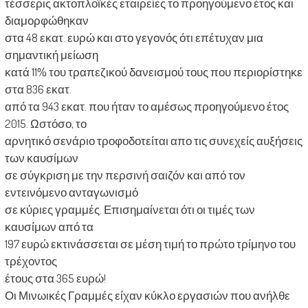
τέσσερις ακτοπλοϊκές εταιρείες το προηγούμενο έτος και
διαμορφώθηκαν
στα 48 εκατ. ευρώ και στο γεγονός ότι επέτυχαν μια
σημαντική μείωση
κατά 11% του τραπεζικού δανεισμού τους που περιορίστηκε
στα 836 εκατ.
από τα 943 εκατ. που ήταν το αμέσως προηγούμενο έτος
2015. Ωστόσο, το
αρνητικό σενάριο τροφοδοτείται απο τις συνεχείς αυξήσεις
των καυσίμων
σε σύγκριση με την περσινή σαιζόν και από τον
εντεινόμενο ανταγωνισμό
σε κύριες γραμμές. Επισημαίνεται ότι οι τιμές των
καυσίμων από τα
197 ευρώ εκτινάσσεται σε μέση τιμή το πρώτο τρίμηνο του
τρέχοντος
έτους στα 365 ευρώ!
Οι Μινωικές Γραμμές είχαν κύκλο εργασιών που ανήλθε