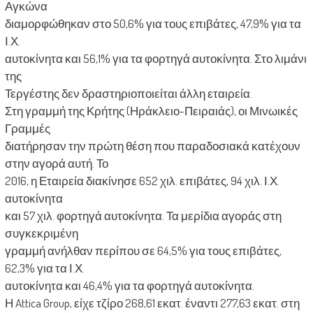
Αγκώνα
διαμορφώθηκαν στο 50,6% για τους επιβάτες, 47,9% για τα
Ι.Χ.
αυτοκίνητα και 56,1% για τα φορτηγά αυτοκίνητα. Στο λιμάνι
της
Τεργέστης δεν δραστηριοποιείται άλλη εταιρεία.
Στη γραμμή της Κρήτης (Ηράκλειο-Πειραιάς), οι Μινωικές
Γραμμές
διατήρησαν την πρώτη θέση που παραδοσιακά κατέχουν
στην αγορά αυτή. Το
2016, η Εταιρεία διακίνησε 652 χιλ. επιβάτες, 94 χιλ. Ι.Χ.
αυτοκίνητα
και 57 χιλ. φορτηγά αυτοκίνητα. Τα μερίδια αγοράς στη
συγκεκριμένη
γραμμή ανήλθαν περίπου σε 64,5% για τους επιβάτες,
62,3% για τα Ι.Χ.
αυτοκίνητα και 46,4% για τα φορτηγά αυτοκίνητα.
Η Attica Group, είχε τζίρο 268,61 εκατ. έναντι 277,63 εκατ. στη