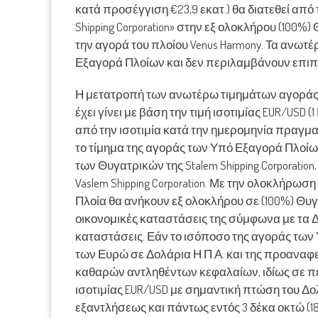
κατά προσέγγιση €23,9 εκατ.) θα διατεθεί από 
Shipping Corporation» στην εξ ολοκλήρου (100%) 
την αγορά του πλοίου Venus Harmony. Τα ανωτ
Εξαγορά Πλοίων και δεν περιλαμβάνουν επιπ
Η μετατροπή των ανωτέρω τιμημάτων αγοράς σ
έχει γίνει με βάση την τιμή ισοτιμίας EUR/USD (1 
από την ισοτιμία κατά την ημερομηνία πραγμ
το τίμημα της αγοράς των Υπό Εξαγορά Πλοίω
των Θυγατρικών της Stalem Shipping Corporation, N
Vaslem Shipping Corporation. Με την ολοκλήρ
Πλοία θα ανήκουν εξ ολοκλήρου σε (100%) Θυγατ
οικονομικές καταστάσεις της σύμφωνα με τα Δ
καταστάσεις. Εάν το ισόποσο της αγοράς των
των Ευρώ σε Δολάρια Η.Π.Α. και της προαναφ
καθαρών αντληθέντων κεφαλαίων, ιδίως σε π
ισοτιμίας EUR/USD με σημαντική πτώση του Δολ
εξαντλήσεως και πάντως εντός 3 δέκα οκτώ (