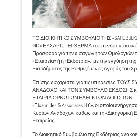
ΤΟ ΔΙΟΙΚΗΤΙΚΟ ΣΥΜΒΟΥΛΙΟ ΤΗΣ «SAFE BULKER
INC.» ΕΥΧΑΡΙΣΤΕΙ ΘΕΡΜΑ το επενδυτικό κοινό
Προσφορά για την εισαγωγή των Ομολογιών της 
«Εταιρεία» ή η «Εκδότρια»), με την εγγύηση της
Εισοδήματος της Ρυθμιζόμενης Αγοράς του Χρη
Επίσης, ευχαριστεί για τις υπηρεσίες, Τ
ΑΝΑΔΟΧΟ ΚΑΙ ΤΟΝ ΣΥΜΒΟΥΛΟ ΕΚΔΟΣΗΣ καθώς 
ΕΤΑΙΡΙΑ ΟΡΚΩΤΩΝ ΕΛΕΓΚΤΩΝ ΛΟΓΙΣΤΩΝ», τη δι
«E.Ioannides & Associates LLC», οι οποίοι ενή
Κυρίων Αναδόχων καθώς και τη «Δικηγορική Ετ
Εταιρείας.
Το Διοικητικό Συμβούλιο της Εκδότριας ανακο