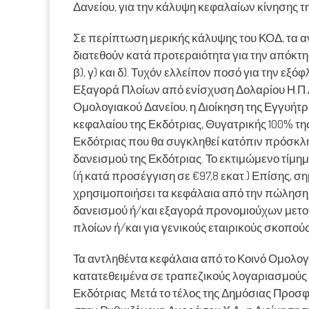
Δανείου, για την κάλυψη κεφαλαίων κίνησης τ
Σε περίπτωση μερικής κάλυψης του ΚΟΔ, τα α
διατεθούν κατά προτεραιότητα για την απόκτ
β), γ) και δ). Τυχόν ελλείπον ποσό για την εξ
Εξαγορά Πλοίων από ενίσχυση Δολαρίου Η.Π.Α.
Ομολογιακού Δανείου, η Διοίκηση της Εγγυήτρ
κεφαλαίου της Εκδότριας, Θυγατρικής 100% τη
Εκδότριας που θα συγκληθεί κατόπιν πρόσκλη
δανεισμού της Εκδότριας. Το εκτιμώμενο τίμη
(ή κατά προσέγγιση σε €97,8 εκατ.) Επίσης, ση
χρησιμοποιήσει τα κεφάλαια από την πώληση
δανεισμού ή/και εξαγορά προνομιούχων μετο
πλοίων ή/και για γενικούς εταιρικούς σκοπούς
Τα αντληθέντα κεφάλαια από το Κοινό Ομολογι
κατατεθειμένα σε τραπεζικούς λογαριασμούς τ
Εκδότριας. Μετά το τέλος της Δημόσιας Προσ