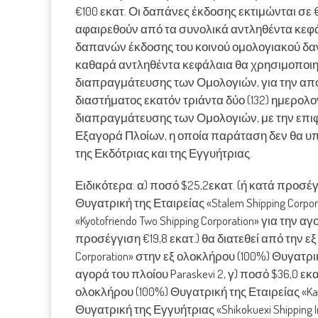
€100 εκατ. Οι δαπάνες έκδοσης εκτιμώνται σε 
αφαιρεθούν από τα συνολικά αντληθέντα κεφ
δαπανών έκδοσης του κοινού ομολογιακού δαν
καθαρά αντληθέντα κεφάλαια θα χρησιμοποιη
διαπραγμάτευσης των Ομολογιών, για την απ
διαστήματος εκατόν τριάντα δύο (132) ημερο
διαπραγμάτευσης των Ομολογιών, με την επι
Εξαγορά Πλοίων, η οποία παράταση δεν θα υπ
της Εκδότριας και της Εγγυήτριας.
Ειδικότερα: α) ποσό $25,2εκατ. (ή κατά προσέγ
Θυγατρική της Εταιρείας «Stalem Shipping Corp
«Kyotofriendo Two Shipping Corporation» για την α
προσέγγιση €19,8 εκατ.) θα διατεθεί από την ε
Corporation» στην εξ ολοκλήρου (100%) Θυγατρική
αγορά του πλοίου Paraskevi 2, γ) ποσό $36,0 εκα
ολοκλήρου (100%) Θυγατρική της Εταιρείας «Kast
Θυγατρική της Εγγυήτριας «Shikokuexi Shipping In