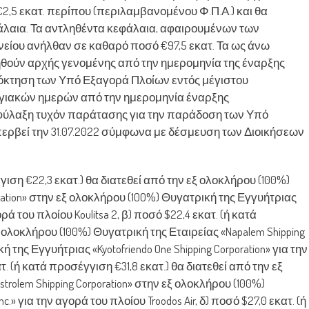
€2,5 εκατ. περίπου (περιλαμβανομένου Φ.Π.Α.) και θα
άλαια. Τα αντληθέντα κεφάλαια, αφαιρουμένων των
είου ανήλθαν σε καθαρό ποσό €97,5 εκατ. Τα ως άνω
θούν αρχής γενομένης από την ημερομηνία της έναρξης
όκτηση των Υπό Εξαγορά Πλοίων εντός μέγιστου
λογιακών ημερών από την ημερομηνία έναρξης
φύλαξη τυχόν παράτασης για την παράδοση των Υπό
ερβεί την 31.07.2022 σύμφωνα με δέσμευση των Διοικήσεων
γιση €22,3 εκατ.) θα διατεθεί από την εξ ολοκλήρου (100%)
oration» στην εξ ολοκλήρου (100%) Θυγατρική της Εγγυήτριας
γορά του πλοίου Koulitsa 2, β) ποσό $22,4 εκατ. (ή κατά
ξ ολοκλήρου (100%) Θυγατρική της Εταιρείας «Napalem Shipping
 της Εγγυήτριας «Kyotofriendo One Shipping Corporation» για την
τ. (ή κατά προσέγγιση €31,8 εκατ.) θα διατεθεί από την εξ
rolem Shipping Corporation» στην εξ ολοκλήρου (100%)
c.» για την αγορά του πλοίου Troodos Air, δ) ποσό $27,0 εκατ. (ή