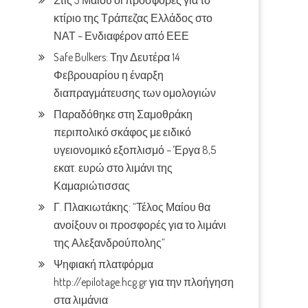
Στις 3 Μαίου οι προσφορές για το
κτίριο της Τράπεζας Ελλάδος στο
ΝΑΤ – Ενδιαφέρον από ΕΕΕ
Safe Bulkers: Την Δευτέρα 14
Φεβρουαρίου η έναρξη
διαπραγμάτευσης των ομολογιών
Παραδόθηκε στη Σαμοθράκη
περιπολικό σκάφος με ειδικό
υγειονομικό εξοπλισμό – Έργα 8,5
εκατ. ευρώ στο λιμάνι της
Καμαριώτισσας
Γ. Πλακιωτάκης: “Τέλος Μαίου θα
ανοίξουν οι προσφορές για το λιμάνι
της Αλεξανδρούπολης”
Ψηφιακή πλατφόρμα
http://epilotage.hcg.gr για την πλοήγηση
στα λιμάνια