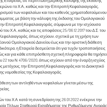
της Εταιρείας, σε περίπτωση μερικής κάλυψης της έκδοσης
ερώνει το Χ.Α., καθώς και την Επιτροπή Κεφαλαιαγοράς,
ορισμού των κεφαλαίων και του καθενός χρηματοδοτούμενου
μματος, με βάση την κάλυψη της έκδοσης του Ομολογιακού
αι την Επιτροπή Κεφαλαιαγοράς, σύμφωνα με την ισχύουσα
ού του Χ.Α., καθώς και τις αποφάσεις 25/06.12.2017 του Δ.Σ. του
ής Κεφαλαιαγοράς, όπως ισχύουν, σχετικά με τη χρήση των
οινού Ομολογιακού Δανείου έως και την οριστική διάθεση
κότερα, η Εταιρεία δεσμεύεται ότι για τυχόν τροποποιήσεις
ς και για κάθε επιπρόσθετη σχετική πληροφορία θα τηρήσει
υ 22 του Ν. 4706/2020, όπως ισχύουν από την έναρξη ισχύος
ους μετόχους, την Επιτροπή Κεφαλαιαγοράς και το Διοικητικό
 της νομοθεσίας της Κεφαλαιαγοράς.
διάθεση των αντληθέντων κεφαλαίων γίνεται μέσω της
ρείας.
του Χ.Α. κατά τη συνεδρίαση της 26.01.2022 ενέκρινε την
ία Τίτλων Σταθερού Εισοδήματος της Ρυθμιζόμενης Αγοράς