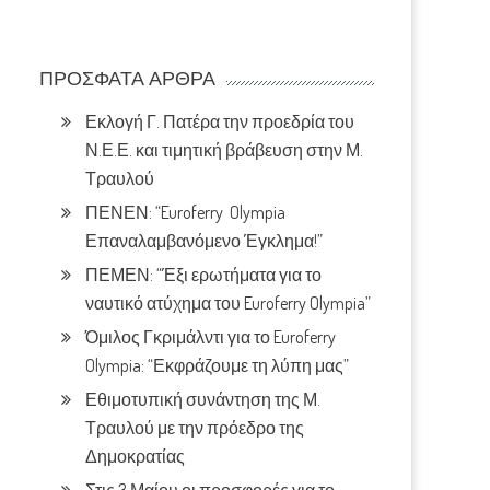
ΠΡΌΣΦΑΤΑ ΆΡΘΡΑ
Εκλογή Γ. Πατέρα την προεδρία του
Ν.Ε.Ε. και τιμητική βράβευση στην Μ.
Τραυλού
ΠΕΝΕΝ: “Euroferry Olympia
Επαναλαμβανόμενο Έγκλημα!”
ΠΕΜΕΝ: “Έξι ερωτήματα για το
ναυτικό ατύχημα του Euroferry Olympia”
Όμιλος Γκριμάλντι για το Euroferry
Olympia: “Εκφράζουμε τη λύπη μας”
Εθιμοτυπική συνάντηση της Μ.
Τραυλού με την πρόεδρο της
Δημοκρατίας