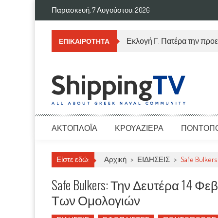
Skip
Παρασκευή, 7 Αυγούστου, 2026
to
content
Εκλογή Γ. Πατέρα την προε
ΕΠΙΚΑΙΡΌΤΗΤΑ
ShippingTV
All about Greek Naval Community
ΑΚΤΟΠΛΟΪΑ
ΚΡΟΥΑΖΙΕΡΑ
ΠΟΝΤΟΠ
Είστε εδώ:
Αρχική
>
ΕΙΔΗΣΕΙΣ
>
Safe Bulke
Safe Bulkers: Την Δευτέρα 14
Των Ομολογιών