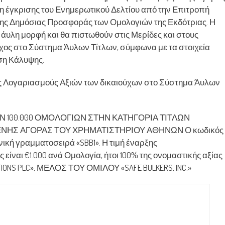
εση έγκρισης του Ενημερωτικού Δελτίου από την Επιτροπή
ης Δημόσιας Προσφοράς των Ομολογιών της Εκδότριας. Η
ε άυλη μορφή και θα πιστωθούν στις Μερίδες και στους
ύχος στο Σύστημα Άυλων Τίτλων, σύμφωνα με τα στοιχεία
ση Κάλυψης.
ς Λογαριασμούς Αξιών των δικαιούχων στο Σύστημα Άυλων
ΩΝ 100.000 ΟΜΟΛΟΓΙΩΝ ΣΤΗΝ ΚΑΤΗΓΟΡΙΑ ΤΙΤΛΩΝ
ΗΣ ΑΓΟΡΑΣ ΤΟΥ ΧΡΗΜΑΤΙΣΤΗΡΙΟΥ ΑΘΗΝΩΝ Ο κωδικός
νική γραμματοσειρά «SBB1». Η τιμή έναρξης
ίναι €1.000 ανά Ομολογία, ήτοι 100% της ονομαστικής αξίας
PATIONS PLC», ΜΕΛΟΣ ΤΟΥ ΟΜΙΛΟΥ «SAFE BULKERS, INC.»