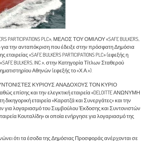
S PARTICIPATIONS PLC», ΜΕΛΟΣ ΤΟΥ ΟΜΙΛΟΥ «SAFE BULKERS,
 για την ανταπόκριση που έδειξε στην πρόσφατη Δημόσια
εταιρείας «SAFE BULKERS PARTICIPATIONS PLC» (εφεξής η
 «SAFE BULKERS, INC.», στην Κατηγορία Τίτλων Σταθερού
ματιστηρίου Αθηνών (εφεξής το «Χ.Α.»).
ΟΥΣ ΣΥΝΤΟΝΙΣΤΕΣ ΚΥΡΙΟΥΣ ΑΝΑΔΟΧΟΥΣ ΤΟΝ ΚΥΡΙΟ
επίσης και την ελεγκτική εταιρεία «DELOITTE ΑΝΩΝΥΜΗ
κηγορική εταιρεία «Καρατζά και Συνεργάτες» και την
ργησαν για λογαριασμό του Συμβούλου Έκδοσης και Συντονιστών
αιρεία Κουταλίδη» οι οποία ενήργησε για λογαριασμό της
ινώνει ότι τα έσοδα της Δημόσιας Προσφοράς ανέρχονται σε