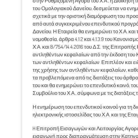
στην Ρυθμιζόμενη Αγορά του Χ.Α., η Διοίκηση 
του Ομολογιακού Δανείου, δεσμεύεται να ενημ
σχετικά με την οριστική διαμόρφωση του προ
από αυτά συγκεκριμένου επενδυτικού προγρά
Δανείου. Η Εταιρεία θα ενημερώνει το Χ.Α. κ
νομοθεσία, άρθρα 4.1.2 και 4.1.3.9 του Κανονισμ
Χ.Α. και 8/754/14.4.2016 του Δ.Σ. της Επιτροπ
αντληθέντων κεφαλαίων από την έκδοση του Κ
των αντληθέντων κεφαλαίων. Επιπλέον και ειδι
της χρήσης των αντληθέντων κεφαλαίων, καθώ
τα προβλεπόμενα από τις διατάξεις του άρθρο
του και θα ενημερώνει το επενδυτικό κοινό, τ
Συμβούλιο του Χ.Α., σύμφωνα με τις διατάξεις
Η ενημέρωση του επενδυτικού κοινού για τη 
ηλεκτρονικής ιστοσελίδας του Χ.Α. και της Εται
H Επιτροπή Εισαγωγών και Λειτουργίας Αγορών 
εισαγωγή προς διαπραγμάτευση στην Κατηγορ