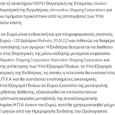
την εξ ολοκλήρου (100%) Θυγατρική της Εταιρείας «Vaslem
Θυγατρική της Εγγυήτριας «Armonikos Shipping Corporation» για
έρω τιμήματα προκύπτουν από τις αποτιμήσεις των Υπό
λέον κόστη.
ε Ευρώ είναι ενδεικτική και για πληροφοριακούς σκοπούς,
Ευρώ = 1,131 Δολάρια (Refinitiv, 20.01.22) και πιθανώς να διαφέρε
ατοποίησης των αγορών. Η Εκδότρια δεσμεύεται να διαθέσει
ν στις Θυγατρικές της μέσω αύξησης μετοχικού κεφαλαίου
apalem Shipping Corporation, Kastrolem Shipping Corporation και
ωση της απόκτησης των Υπό Εξαγορά Πλοίων, τα Υπό Εξαγορά
ρικές της Εκδότριας, τις οποίες η τελευταία θα ενοποιεί στι
.Π.Χ.Α. και θα συντάσσει ενοποιημένες οικονομικές
 Υπό Εξαγορά Πλοίων σε Ευρώ ή κατόπιν της μετατροπής
ερθείσας διάθεσης, εξακολουθεί να υπολείπεταιτων
ερίπτωση ακραίας μεταβολής της συναλλαγματικής
αρίου Η.Π.Α. έναντι του Ευρώ, αυτό θα χρησιμοποιηθεί μέχρι
18) μηνών από την Ημερομηνία Έκδοσης του Ομολογιακού