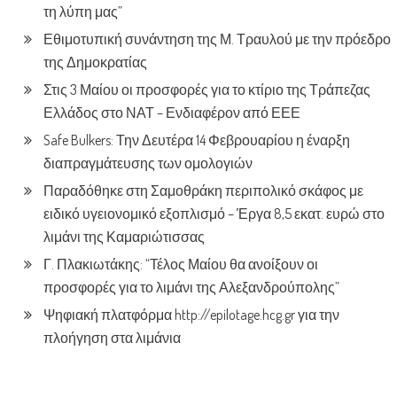
τη λύπη μας”
Εθιμοτυπική συνάντηση της Μ. Τραυλού με την πρόεδρο
της Δημοκρατίας
Στις 3 Μαίου οι προσφορές για το κτίριο της Τράπεζας
Ελλάδος στο ΝΑΤ – Ενδιαφέρον από ΕΕΕ
Safe Bulkers: Την Δευτέρα 14 Φεβρουαρίου η έναρξη
διαπραγμάτευσης των ομολογιών
Παραδόθηκε στη Σαμοθράκη περιπολικό σκάφος με
ειδικό υγειονομικό εξοπλισμό – Έργα 8,5 εκατ. ευρώ στο
λιμάνι της Καμαριώτισσας
Γ. Πλακιωτάκης: “Τέλος Μαίου θα ανοίξουν οι
προσφορές για το λιμάνι της Αλεξανδρούπολης”
Ψηφιακή πλατφόρμα http://epilotage.hcg.gr για την
πλοήγηση στα λιμάνια