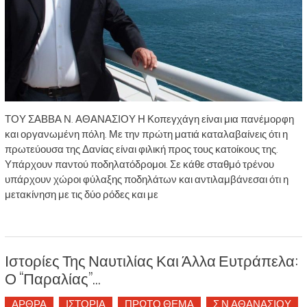
ΤΟΥ ΣΑΒΒΑ Ν. ΑΘΑΝΑΣΙΟΥ Η Κοπεγχάγη είναι μια πανέμορφη
και οργανωμένη πόλη. Με την πρώτη ματιά καταλαβαίνεις ότι η
πρωτεύουσα της Δανίας είναι φιλική προς τους κατοίκους της.
Υπάρχουν παντού ποδηλατόδρομοι. Σε κάθε σταθμό τρένου
υπάρχουν χώροι φύλαξης ποδηλάτων και αντιλαμβάνεσαι ότι η
μετακίνηση με τις δύο ρόδες και με
Ιστορίες Της Ναυτιλίας Και Άλλα Ευτράπελα:
Ο “Παραλίας”…
ΑΡΘΡΑ
ΙΣΤΟΡΙΑ
ΠΡΩΤΟ ΘΕΜΑ
Σ.Ν.ΑΘΑΝΑΣΙΟΥ