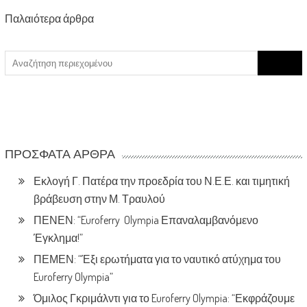
Posts
Παλαιότερα άρθρα
navigation
Search
for:
ΠΡΌΣΦΑΤΑ ΆΡΘΡΑ
Εκλογή Γ. Πατέρα την προεδρία του Ν.Ε.Ε. και τιμητική
βράβευση στην Μ. Τραυλού
ΠΕΝΕΝ: “Euroferry Olympia Επαναλαμβανόμενο
Έγκλημα!”
ΠΕΜΕΝ: “Έξι ερωτήματα για το ναυτικό ατύχημα του
Euroferry Olympia”
Όμιλος Γκριμάλντι για το Euroferry Olympia: “Εκφράζουμε