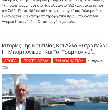
Για πρώτη φορά ήρθε στο Πασαλιμάνι το 1982 και αντικατέστησε
τον Στάθη Γιώτα. Κάθισε πάλι στην υπουργική καρέκλα μετά τις
εκλογές του 1993 και την επιστροφή στην πρωθυπουργία του
Ανδρέα Παπανδρέου. Ως υπουργός είχε καλές
Ιστορίες Της Ναυτιλίας Και Άλλα Ευτράπελα:
Η “Μπομπονιέρα” Και Το “τραμπολίνο”…
ΑΡΘΡΑ
ΠΡΩΤΟ ΘΕΜΑ
Σ.Ν.ΑΘΑΝΑΣΙΟΥ
16 Απριλίου
2021