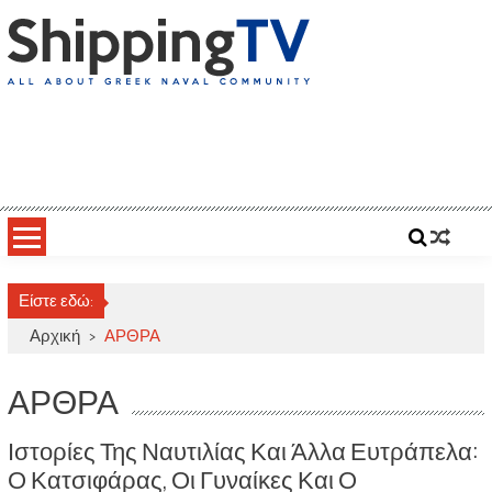
Skip
to
content
ShippingTV
All about Greek Naval Community
Είστε εδώ:
Αρχική
>
ΑΡΘΡΑ
ΑΡΘΡΑ
Ιστορίες Της Ναυτιλίας Και Άλλα Ευτράπελα:
Ο Κατσιφάρας, Οι Γυναίκες Και Ο