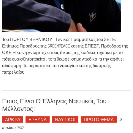
Του ΓΙΩΡΓΟΥ ΒΕΡΝΙΚΟΥ - Γενικός Γραμματέας του ΣΕΤΕ,
Επίτιμος Πρόεδρος της GREENPEACE και της ΕΠΕΣΤ, Πρόεδρος της
ΟΚΕ Η κοινή γνώμη έχει τους δικούς της κώδικες σχετικά με το
πότε ευαισθητοποιείται, το τι θεωρεί σημαντικό και τι την αφήνει
αδιάφορη. Το περιστατικό του ναυαγίου και της διαρροής
πετρελαίου
Ποιος Είναι Ο Έλληνας Ναυτικός Του
Μέλλοντος;
ΑΡΘΡΑ
ΕΡΕΥΝΑ
ΝΑΥΤΙΚΟΙ
ΠΡΩΤΟ ΘΕΜΑ
18
Ιουλίου 2017