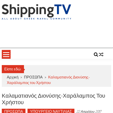
Skip
to
content
ShippingTV
All about Greek Naval Community
Είστε εδώ:
Αρχική
>
ΠΡΟΣΩΠΑ
>
Καλαματιανός Διονύσης-
Χαράλαμπος του Χρήστου
Καλαματιανός Διονύσης-Χαράλαμπος Του
Χρήστου
ΠΡΟΣΩΠΑ
ΥΠΟΥΡΓΕΙΟ ΝΑΥΤΙΛΙΑΣ
22 Απριλίου 2017