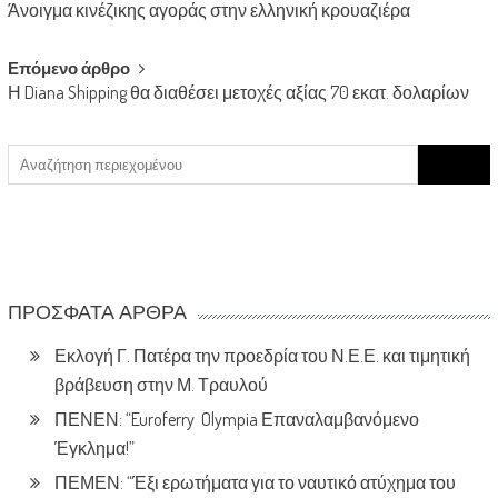
Άνοιγμα κινέζικης αγοράς στην ελληνική κρουαζιέρα
navigation
Επόμενο άρθρο
Η Diana Shipping θα διαθέσει μετοχές αξίας 70 εκατ. δολαρίων
Search
for:
ΠΡΌΣΦΑΤΑ ΆΡΘΡΑ
Εκλογή Γ. Πατέρα την προεδρία του Ν.Ε.Ε. και τιμητική
βράβευση στην Μ. Τραυλού
ΠΕΝΕΝ: “Euroferry Olympia Επαναλαμβανόμενο
Έγκλημα!”
ΠΕΜΕΝ: “Έξι ερωτήματα για το ναυτικό ατύχημα του