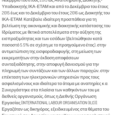
Υποδιοικητής ΙΚΑ-ΕΤΑΜ και από το Δεκέμβριο του έτους
2015 έως και το Δεκέμβριο του έτους 2016 ως Διοικητής του
ΙΚΑ-ΕΤΑΜ. Κατέβαλε ιδιαίτερη προσπάθεια για τη
βελτίωση της οικονομικής και διοικητικής κατάστασης του
Ιδρύματος με θετικά αποτελέσματα στην αύξηση της
εισπραξιμότητας και των εσόδων (βελτιώθηκαν κατά
ποσοστό 5.5% σε σχέση με το προηγούμενο έτος), στην
αντιμετώπιση της εισφοροδιαφυγής, στη μείωση των
εκκρεμοτήτων στην έκδοση αποφάσεων
συνταξιοδότησης, στην αποφυγή δανεισμού για την
πληρωμή των συντάξεων και των άλλων παροχών, στην
επέκταση των ηλεκτρονικών υπηρεσιών προς τους
ασφαλισμένους και ιδιαίτερα τα άτομα με αναπηρίες κ.α.
Συνεργάστηκε στα πλαίσια των καθηκόντων του με
διεθνείς οργανισμούς, όπως η Διεθνής Οργάνωση
Εργασίας [INTERNATIONAL LABOUR ORGANISATION (ΙLO)].
Εργαζόταν ως δικηγόρος, εξειδικευμένος στα θέματα του