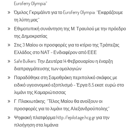
Euroferry Olympia”
Όμιλος Γκριμάλντι για το Euroferry Olympia: “Εκφράζουμε
τη λύπη μας”
Εθιμοτυπική συνάντηση της Μ. Τραυλού με την πρόεδρο
της Δημοκρατίας
Στις 3 Μαίου οι προσφορές για το κτίριο της Τράπεζας
Ελλάδος στο ΝΑΤ – Ενδιαφέρον από ΕΕΕ
Safe Bulkers: Την Δευτέρα 14 Φεβρουαρίου η έναρξη
διαπραγμάτευσης των ομολογιών
Παραδόθηκε στη Σαμοθράκη περιπολικό σκάφος με
ειδικό υγειονομικό εξοπλισμό – Έργα 8,5 εκατ. ευρώ στο
λιμάνι της Καμαριώτισσας
Γ. Πλακιωτάκης: “Τέλος Μαίου θα ανοίξουν οι
προσφορές για το λιμάνι της Αλεξανδρούπολης”
Ψηφιακή πλατφόρμα http://epilotage.hcg.gr για την
πλοήγηση στα λιμάνια